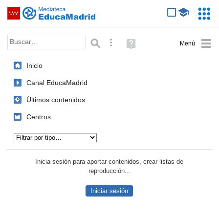
Mediateca de EducaMadrid
Saltar navegación
Servic
Educa
Palabra o frase:
Búsqueda avanzada
Ayuda
(en
ventana
Inicio
nueva)
Canal EducaMadrid
Últimos contenidos
Centros
Tipo de contenido:
Inicia sesión para aportar contenidos, crear listas de
reproducción...
Iniciar sesión