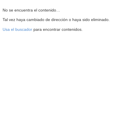
Reproductor de la Mediateca
No se encuentra el contenido…
Tal vez haya cambiado de dirección o haya sido eliminado.
Usa el buscador
para encontrar contenidos.