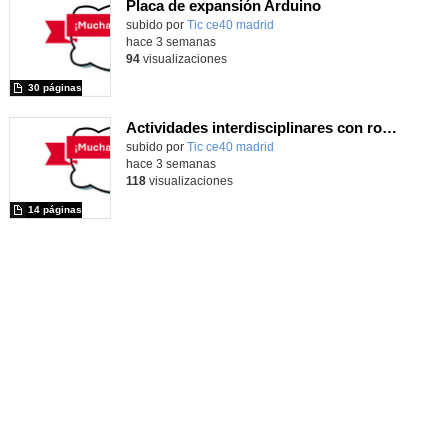
Placa de expansión Arduino
Contenido educativo.
subido por
Tic ce40 madrid
-
hace 3 semanas
94
visualizaciones
30 páginas
Actividades interdisciplinares con robótica y pensamiento computacional
Contenido educativo.
subido por
Tic ce40 madrid
-
hace 3 semanas
118
visualizaciones
14 páginas