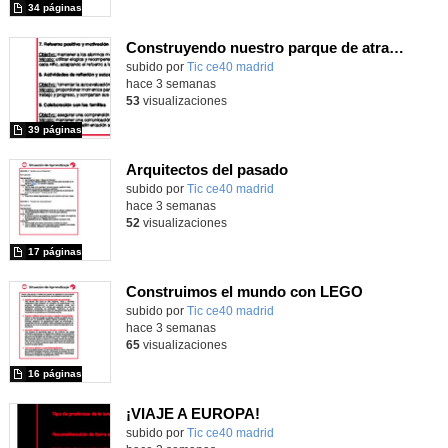
34 páginas
Construyendo nuestro parque de atracciones
subido por
Tic ce40 madrid
-
hace 3 semanas
53
visualizaciones
39 páginas
Arquitectos del pasado
subido por
Tic ce40 madrid
-
hace 3 semanas
52
visualizaciones
17 páginas
Construimos el mundo con LEGO
subido por
Tic ce40 madrid
-
hace 3 semanas
65
visualizaciones
16 páginas
¡VIAJE A EUROPA!
subido por
Tic ce40 madrid
-