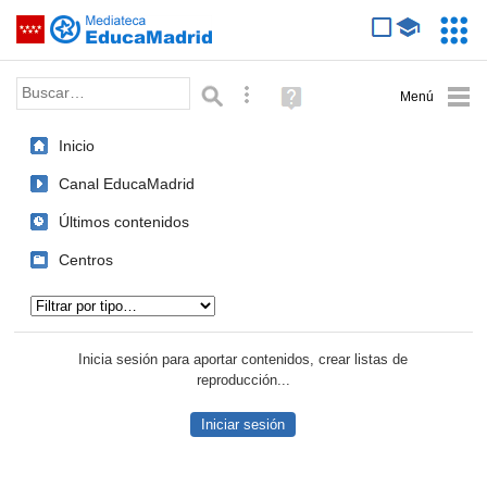
Mediateca de EducaMadrid
Saltar navegación
Servic
Educa
Palabra o frase:
Búsqueda avanzada
Ayuda
(en
ventana
Inicio
nueva)
Canal EducaMadrid
Últimos contenidos
Centros
Tipo de contenido:
Inicia sesión para aportar contenidos, crear listas de
reproducción...
Iniciar sesión