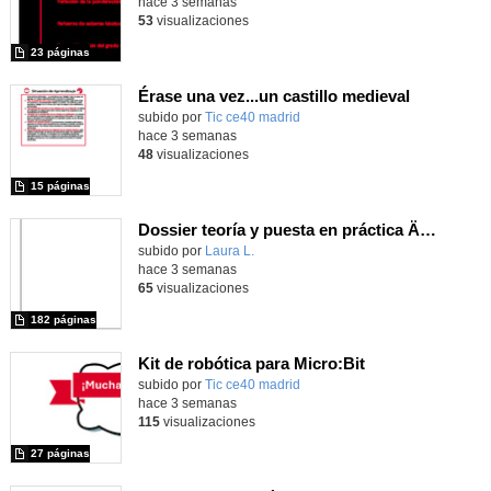
hace 3 semanas
53
visualizaciones
23 páginas
Érase una vez...un castillo medieval
subido por
Tic ce40 madrid
-
hace 3 semanas
48
visualizaciones
15 páginas
Dossier teoría y puesta en práctica Äprendizaje Basado en Juegos en Educación Infantil y Primaria
Contenido educativo.
subido por
Laura L.
-
hace 3 semanas
65
visualizaciones
182 páginas
Kit de robótica para Micro:Bit
Contenido educativo.
subido por
Tic ce40 madrid
-
hace 3 semanas
115
visualizaciones
27 páginas