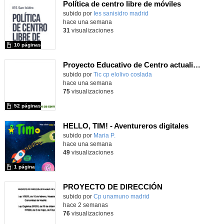
Política de centro libre de móviles
subido por
Ies sanisidro madrid
-
hace una semana
31
visualizaciones
10 páginas
Proyecto Educativo de Centro actualizado 2026
subido por
Tic cp elolivo coslada
-
hace una semana
75
visualizaciones
52 páginas
HELLO, TIM! - Aventureros digitales
Contenido educativo.
subido por
Maria P.
-
hace una semana
49
visualizaciones
1 página
PROYECTO DE DIRECCIÓN
Contenido educativo.
subido por
Cp unamuno madrid
-
hace 2 semanas
76
visualizaciones