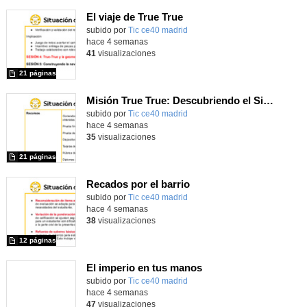
El viaje de True True
subido por
Tic ce40 madrid
-
hace 4 semanas
41
visualizaciones
21 páginas
Misión True True: Descubriendo el Sistema Solar
subido por
Tic ce40 madrid
-
hace 4 semanas
35
visualizaciones
21 páginas
Recados por el barrio
subido por
Tic ce40 madrid
-
hace 4 semanas
38
visualizaciones
12 páginas
El imperio en tus manos
subido por
Tic ce40 madrid
-
hace 4 semanas
47
visualizaciones