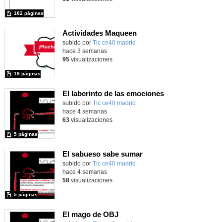
182 páginas
Actividades Maqueen
Contenido educativo.
subido por
Tic ce40 madrid
-
hace 3 semanas
95
visualizaciones
19 páginas
El laberinto de las emociones
subido por
Tic ce40 madrid
-
hace 4 semanas
63
visualizaciones
5 páginas
El sabueso sabe sumar
subido por
Tic ce40 madrid
-
hace 4 semanas
58
visualizaciones
5 páginas
El mago de OBJ