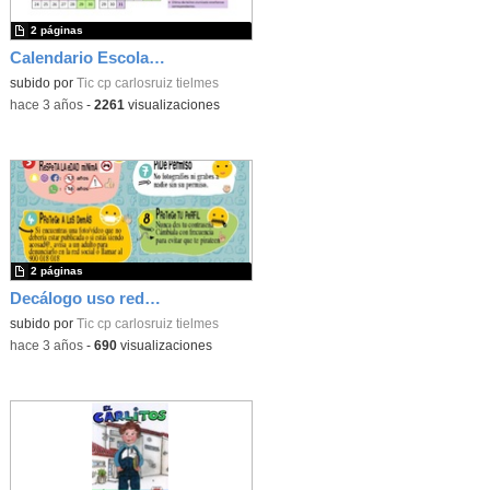
2 páginas
Calendario Escolar 2023/2024
subido por
Tic cp carlosruiz tielmes
-
hace 3 años
-
2261
visualizaciones
2 páginas
Decálogo uso redes sociales (Tielmes)
subido por
Tic cp carlosruiz tielmes
-
hace 3 años
-
690
visualizaciones