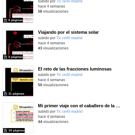
subido por
Tic ce40 madrid
-
hace 4 semanas
58
visualizaciones
6 páginas
Viajando por el sistema solar
subido por
Tic ce40 madrid
-
hace 4 semanas
43
visualizaciones
5 páginas
El reto de las fracciones luminosas
subido por
Tic ce40 madrid
-
hace 4 semanas
50
visualizaciones
11 páginas
Mi primer viaje con el caballero de la Mancha
subido por
Tic ce40 madrid
-
hace 4 semanas
44
visualizaciones
16 páginas