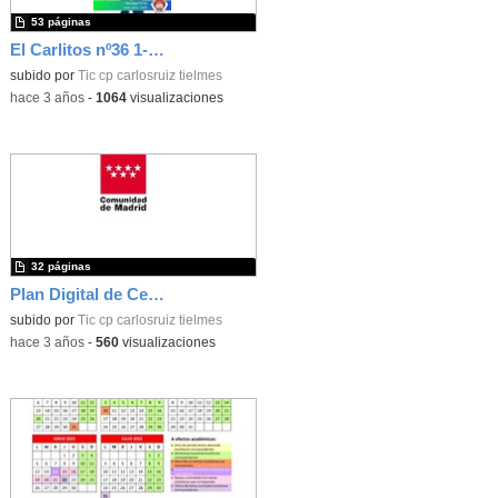
53 páginas
El Carlitos nº36 1-2ºTrim 22-23
subido por
Tic cp carlosruiz tielmes
-
hace 3 años
-
1064
visualizaciones
32 páginas
Plan Digital de Centro (CARLOS RUIZ)
subido por
Tic cp carlosruiz tielmes
-
hace 3 años
-
560
visualizaciones