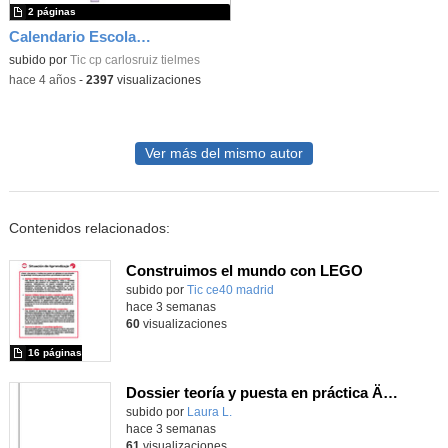
2 páginas
Calendario Escolar Comunidad de Madrid 22/23
subido por
Tic cp carlosruiz tielmes
-
hace 4 años
-
2397
visualizaciones
Ver más del mismo autor
Contenidos relacionados:
Construimos el mundo con LEGO
subido por
Tic ce40 madrid
-
hace 3 semanas
60
visualizaciones
16 páginas
Dossier teoría y puesta en práctica Äprendizaje Basado en Juegos en Educación Infantil y Primaria
Contenido educativo.
subido por
Laura L.
-
hace 3 semanas
61
visualizaciones