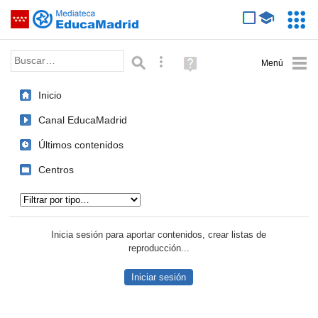
Mediateca de EducaMadrid
Saltar navegación
Servic
Educa
Palabra o frase:
Búsqueda avanzada
Ayuda
(en
ventana
Inicio
nueva)
Canal EducaMadrid
Últimos contenidos
Centros
Tipo de contenido:
Inicia sesión para aportar contenidos, crear listas de
reproducción...
Iniciar sesión