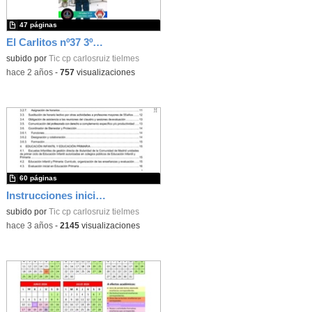
47 páginas
El Carlitos nº37 3ºTrim 22-23
subido por
Tic cp carlosruiz tielmes
-
hace 2 años
-
757
visualizaciones
60 páginas
Instrucciones inicio de curso 2023/2024
subido por
Tic cp carlosruiz tielmes
-
hace 3 años
-
2145
visualizaciones