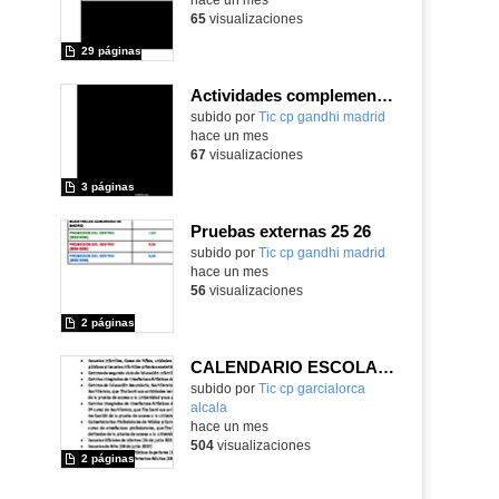
65
visualizaciones
29 páginas
Actividades complementarias GANDHI 25 26
subido por
Tic cp gandhi madrid
-
hace un mes
67
visualizaciones
3 páginas
Pruebas externas 25 26
subido por
Tic cp gandhi madrid
-
hace un mes
56
visualizaciones
2 páginas
CALENDARIO ESCOLAR CURSO 2026-2027
subido por
Tic cp garcialorca
alcala
-
hace un mes
504
visualizaciones
2 páginas