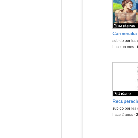
82 páginas
Carmenalia 
Contenido educ
subido por
Ies
-
hace un mes
-
1 página
Recuperaci
subido por
Ies
-
hace 2 años
-