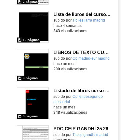
2 páginas
Lista de libros del curso 26-27
subido por
Tic ies larra madrid
-
hace 4 semanas
343
visualizaciones
10 páginas
LIBROS DE TEXTO CURSO 2026-27
subido por
Cp madrid-sur madrid
-
hace un mes
200
visualizaciones
3 páginas
Listado de libros curso 2026-2027
Contenido educativo.
subido por
Cp felipesegundo
elescorial
-
hace un mes
348
visualizaciones
3 páginas
PDC CEIP GANDHI 25 26
subido por
Tic cp gandhi madrid
-
hace un mes