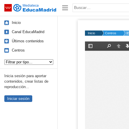
Mediateca de EducaMadrid
Saltar navegación
Palabra o frase:
Inicio
Canal EducaMadrid
Inicio
Centros
I
Últimos contenidos
Centros
Tipo de contenido:
Inicia sesión para aportar
contenidos, crear listas de
reproducción...
Iniciar sesión