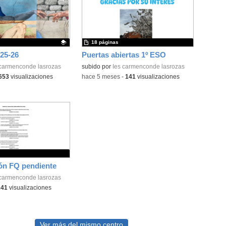
18 páginas
25-26
Puertas abiertas 1º ESO
ativo.
 carmenconde lasrozas
subido por
Ies carmenconde lasrozas
653
visualizaciones
-
hace 5 meses
-
141
visualizaciones
ón FQ pendiente
 carmenconde lasrozas
241
visualizaciones
Ver más del mismo centro