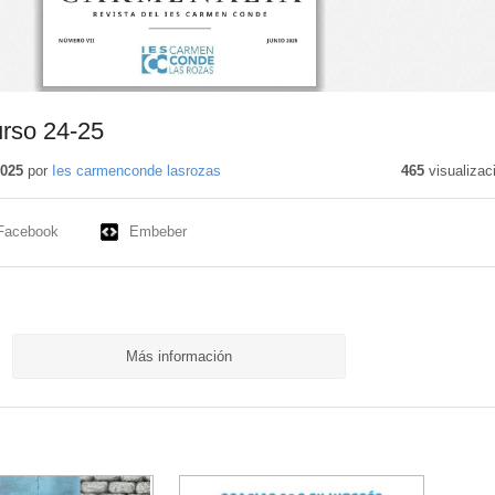
urso 24-25
2025
por
Ies carmenconde lasrozas
465
visualizac
Facebook
Embeber
Más información