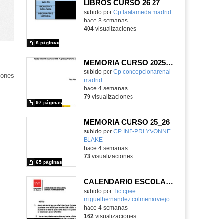
LIBROS CURSO 26 27
subido por
Cp laalameda madrid
-
hace 3 semanas
404
visualizaciones
8 páginas
MEMORIA CURSO 2025-2026
subido por
Cp concepcionarenal
iones
madrid
-
hace 4 semanas
79
visualizaciones
97 páginas
MEMORIA CURSO 25_26
subido por
CP INF-PRI YVONNE
BLAKE
-
hace 4 semanas
73
visualizaciones
65 páginas
CALENDARIO ESCOLAR CURSO 2026/2027
subido por
Tic cpee
miguelhernandez colmenarviejo
-
hace 4 semanas
162
visualizaciones