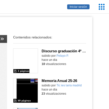
Servic
Iniciar sesión
Educa
Contenidos relacionados:
Discurso graduación 4º ESO - Curso 25/26
subido por
Pelayo P.
-
hace un dia
18
visualizaciones
2 páginas
Memoria Anual 25-26
subido por
Tic ies larra madrid
-
hace un dia
23
visualizaciones
49 páginas