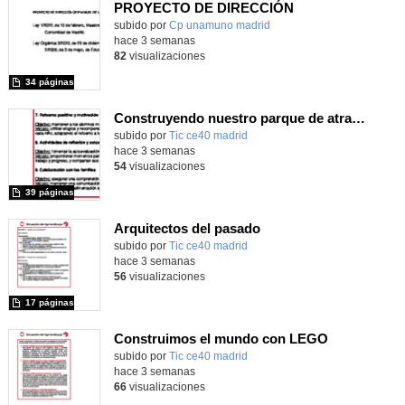
PROYECTO DE DIRECCIÓN
Contenido educativo.
subido por
Cp unamuno madrid
-
hace 3 semanas
82
visualizaciones
34 páginas
Construyendo nuestro parque de atracciones
subido por
Tic ce40 madrid
-
hace 3 semanas
54
visualizaciones
39 páginas
Arquitectos del pasado
subido por
Tic ce40 madrid
-
hace 3 semanas
56
visualizaciones
17 páginas
Construimos el mundo con LEGO
subido por
Tic ce40 madrid
-
hace 3 semanas
66
visualizaciones