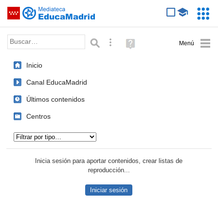
Mediateca de EducaMadrid
Saltar navegación
Servic
Educa
Palabra o frase:
Búsqueda avanzada
Ayuda
(en
ventana
Inicio
nueva)
Canal EducaMadrid
Últimos contenidos
Centros
Tipo de contenido:
Inicia sesión para aportar contenidos, crear listas de
reproducción...
Iniciar sesión