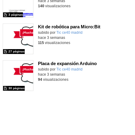
hace 3 semanas
140
visualizaciones
3 páginas
Kit de robótica para Micro:Bit
Contenido educativo.
subido por
Tic ce40 madrid
-
hace 3 semanas
115
visualizaciones
27 páginas
Placa de expansión Arduino
Contenido educativo.
subido por
Tic ce40 madrid
-
hace 3 semanas
94
visualizaciones
30 páginas