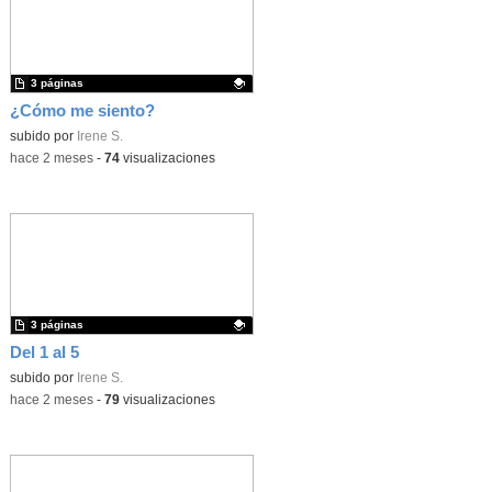
3 páginas
¿Cómo me siento?
Contenido educativo.
subido por
Irene S.
-
hace 2 meses
-
74
visualizaciones
3 páginas
Del 1 al 5
Contenido educativo.
subido por
Irene S.
-
hace 2 meses
-
79
visualizaciones