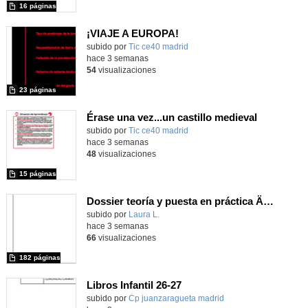
16 páginas
¡VIAJE A EUROPA!
subido por
Tic ce40 madrid
-
hace 3 semanas
54
visualizaciones
23 páginas
Érase una vez...un castillo medieval
subido por
Tic ce40 madrid
-
hace 3 semanas
48
visualizaciones
15 páginas
Dossier teoría y puesta en práctica Äprendizaje Basado en Juegos en Educación Infantil y Primaria
Contenido educativo.
subido por
Laura L.
-
hace 3 semanas
66
visualizaciones
182 páginas
Libros Infantil 26-27
subido por
Cp juanzaragueta madrid
-