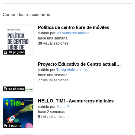
Contenidos relacionados:
Política de centro libre de móviles
subido por
Ies sanisidro madrid
-
hace una semana
39
visualizaciones
10 páginas
Proyecto Educativo de Centro actualizado 2026
subido por
Tic cp elolivo coslada
-
hace una semana
77
visualizaciones
52 páginas
HELLO, TIM! - Aventureros digitales
Contenido educativo.
subido por
Maria P.
-
hace 2 semanas
51
visualizaciones
1 página