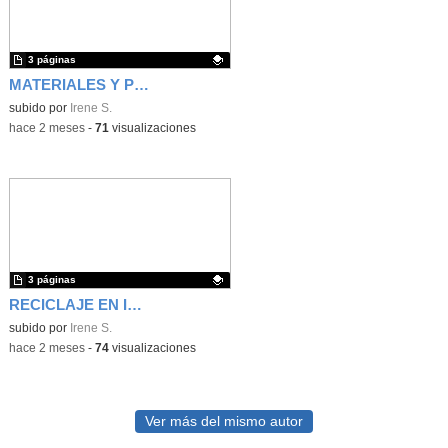
3 páginas
MATERIALES Y PROPIEDADES
Contenido educativo.
subido por
Irene S.
-
hace 2 meses
-
71
visualizaciones
3 páginas
RECICLAJE EN INFANTIL CON TALEBOT
Contenido educativo.
subido por
Irene S.
-
hace 2 meses
-
74
visualizaciones
Ver más del mismo autor