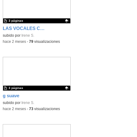
3 páginas
LAS VOCALES CON TALE-BOT
Contenido educativo.
subido por
Irene S.
-
hace 2 meses
-
79
visualizaciones
3 páginas
g suave
Contenido educativo.
subido por
Irene S.
-
hace 2 meses
-
73
visualizaciones