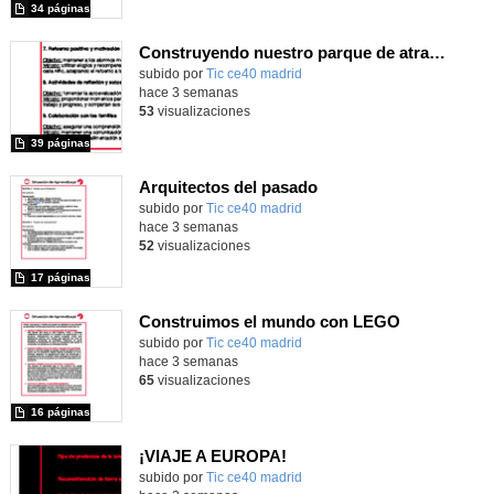
34 páginas
Construyendo nuestro parque de atracciones
subido por
Tic ce40 madrid
-
hace 3 semanas
53
visualizaciones
39 páginas
Arquitectos del pasado
subido por
Tic ce40 madrid
-
hace 3 semanas
52
visualizaciones
17 páginas
Construimos el mundo con LEGO
subido por
Tic ce40 madrid
-
hace 3 semanas
65
visualizaciones
16 páginas
¡VIAJE A EUROPA!
subido por
Tic ce40 madrid
-