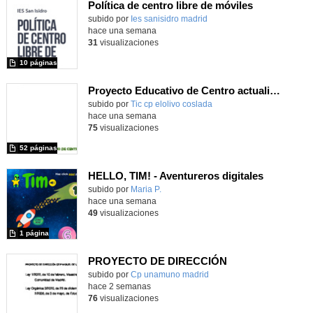
Política de centro libre de móviles
subido por
Ies sanisidro madrid
-
hace una semana
31
visualizaciones
10 páginas
Proyecto Educativo de Centro actualizado 2026
subido por
Tic cp elolivo coslada
-
hace una semana
75
visualizaciones
52 páginas
HELLO, TIM! - Aventureros digitales
Contenido educativo.
subido por
Maria P.
-
hace una semana
49
visualizaciones
1 página
PROYECTO DE DIRECCIÓN
Contenido educativo.
subido por
Cp unamuno madrid
-
hace 2 semanas
76
visualizaciones