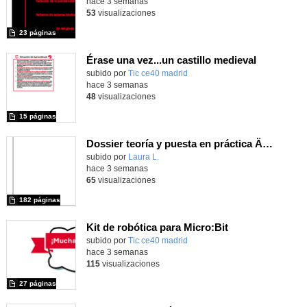
hace 3 semanas
53
visualizaciones
23 páginas
Érase una vez...un castillo medieval
subido por
Tic ce40 madrid
-
hace 3 semanas
48
visualizaciones
15 páginas
Dossier teoría y puesta en práctica Äprendizaje Basado en Juegos en Educación Infantil y Primaria
Contenido educativo.
subido por
Laura L.
-
hace 3 semanas
65
visualizaciones
182 páginas
Kit de robótica para Micro:Bit
Contenido educativo.
subido por
Tic ce40 madrid
-
hace 3 semanas
115
visualizaciones
27 páginas