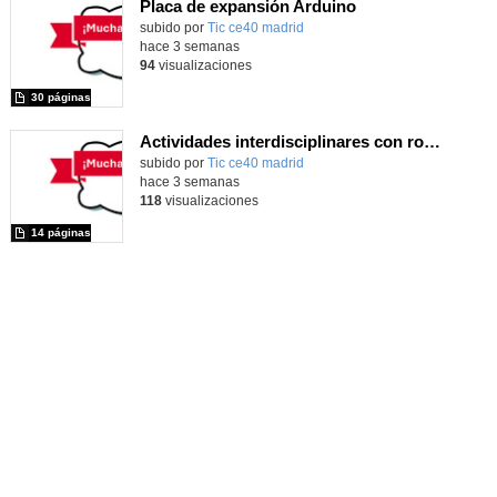
Placa de expansión Arduino
Contenido educativo.
subido por
Tic ce40 madrid
-
hace 3 semanas
94
visualizaciones
30 páginas
Actividades interdisciplinares con robótica y pensamiento computacional
Contenido educativo.
subido por
Tic ce40 madrid
-
hace 3 semanas
118
visualizaciones
14 páginas