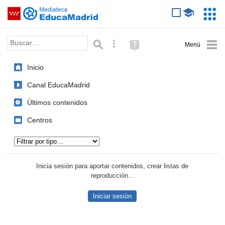
Mediateca de EducaMadrid
Saltar navegación
Servic
Educa
Palabra o frase:
Búsqueda avanzada
Ayuda
(en
ventana
Inicio
nueva)
Canal EducaMadrid
Últimos contenidos
Centros
Tipo de contenido:
Inicia sesión para aportar contenidos, crear listas de
reproducción...
Iniciar sesión