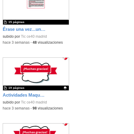
15 páginas
Érase una vez...un castillo medieval
subido por
Tic ce40 madrid
-
hace 3 semanas
-
48
visualizaciones
19 páginas
Actividades Maqueen
Contenido educativo.
subido por
Tic ce40 madrid
-
hace 3 semanas
-
98
visualizaciones