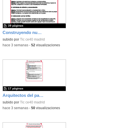
39 páginas
Construyendo nuestro parque de atracciones
subido por
Tic ce40 madrid
-
hace 3 semanas
-
52
visualizaciones
17 páginas
Arquitectos del pasado
subido por
Tic ce40 madrid
-
hace 3 semanas
-
50
visualizaciones