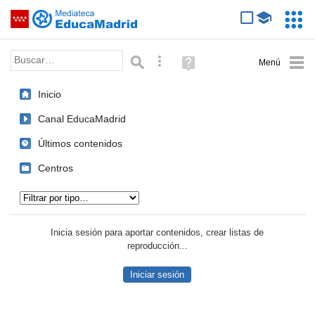
Mediateca de EducaMadrid
Saltar navegación
Servic
Educa
Palabra o frase:
Búsqueda avanzada
Ayuda
(en
ventana
Inicio
nueva)
Canal EducaMadrid
Últimos contenidos
Centros
Tipo de contenido:
Inicia sesión para aportar contenidos, crear listas de
reproducción...
Iniciar sesión