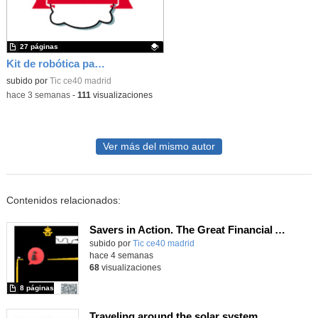
27 páginas
Kit de robótica para Micro:Bit
Contenido educativo.
subido por
Tic ce40 madrid
-
hace 3 semanas
-
111
visualizaciones
Ver más del mismo autor
Contenidos relacionados:
Savers in Action. The Great Financial Adventure.
subido por
Tic ce40 madrid
-
hace 4 semanas
68
visualizaciones
8 páginas
Traveling around the solar system