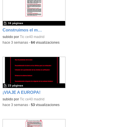
16 páginas
Construimos el mundo con LEGO
subido por
Tic ce40 madrid
-
hace 3 semanas
-
64
visualizaciones
23 páginas
¡VIAJE A EUROPA!
subido por
Tic ce40 madrid
-
hace 3 semanas
-
53
visualizaciones