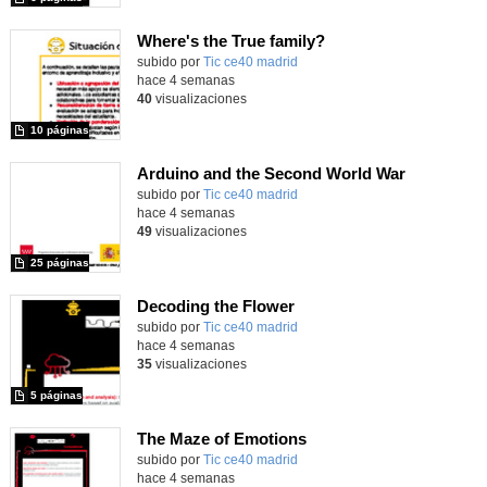
Where's the True family?
subido por
Tic ce40 madrid
-
hace 4 semanas
40
visualizaciones
10 páginas
Arduino and the Second World War
subido por
Tic ce40 madrid
-
hace 4 semanas
49
visualizaciones
25 páginas
Decoding the Flower
subido por
Tic ce40 madrid
-
hace 4 semanas
35
visualizaciones
5 páginas
The Maze of Emotions
subido por
Tic ce40 madrid
-
hace 4 semanas