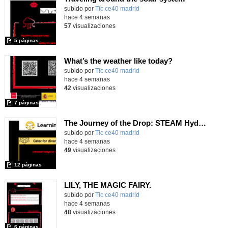
subido por
Tic ce40 madrid
-
hace 4 semanas
57
visualizaciones
5 páginas
What’s the weather like today?
subido por
Tic ce40 madrid
-
hace 4 semanas
42
visualizaciones
7 páginas
The Journey of the Drop: STEAM Hydrological Cycle
subido por
Tic ce40 madrid
-
hace 4 semanas
49
visualizaciones
12 páginas
LILY, THE MAGIC FAIRY.
subido por
Tic ce40 madrid
-
hace 4 semanas
48
visualizaciones
6 páginas