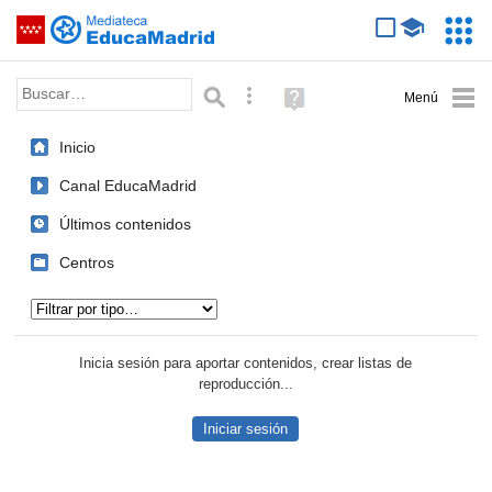
Mediateca de EducaMadrid
Saltar navegación
Servic
Educa
Palabra o frase:
Búsqueda avanzada
Ayuda
(en
ventana
Inicio
nueva)
Canal EducaMadrid
Últimos contenidos
Centros
Tipo de contenido:
Inicia sesión para aportar contenidos, crear listas de
reproducción...
Iniciar sesión