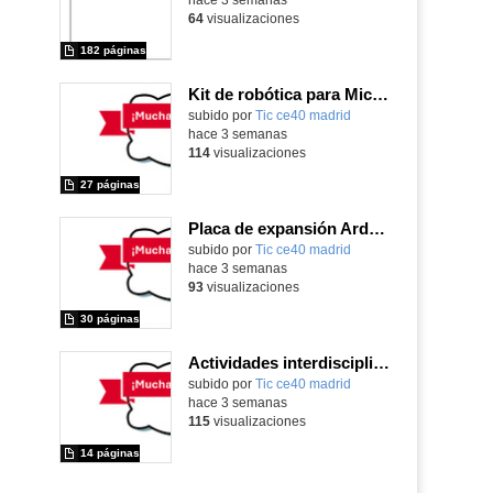
64
visualizaciones
182 páginas
Kit de robótica para Micro:Bit
Contenido educativo.
subido por
Tic ce40 madrid
-
hace 3 semanas
114
visualizaciones
27 páginas
Placa de expansión Arduino
Contenido educativo.
subido por
Tic ce40 madrid
-
hace 3 semanas
93
visualizaciones
30 páginas
Actividades interdisciplinares con robótica y pensamiento computacional
Contenido educativo.
subido por
Tic ce40 madrid
-
hace 3 semanas
115
visualizaciones
14 páginas