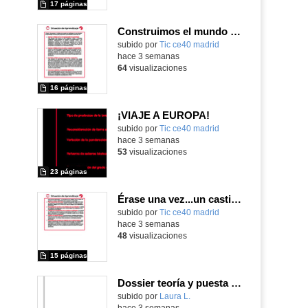
17 páginas
Construimos el mundo con LEGO
subido por
Tic ce40 madrid
-
hace 3 semanas
64
visualizaciones
16 páginas
¡VIAJE A EUROPA!
subido por
Tic ce40 madrid
-
hace 3 semanas
53
visualizaciones
23 páginas
Érase una vez...un castillo medieval
subido por
Tic ce40 madrid
-
hace 3 semanas
48
visualizaciones
15 páginas
Dossier teoría y puesta en práctica Äprendizaje Basado en Juegos en Educación Infantil y Primaria
Contenido educativo.
subido por
Laura L.
-
hace 3 semanas