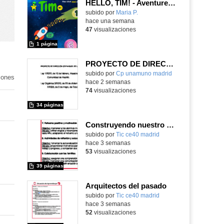
HELLO, TIM! - Aventureros digitales
Contenido educativo.
subido por
Maria P.
-
hace una semana
47
visualizaciones
1 página
PROYECTO DE DIRECCIÓN
Contenido educativo.
subido por
Cp unamuno madrid
-
iones
hace 2 semanas
74
visualizaciones
34 páginas
Construyendo nuestro parque de atracciones
subido por
Tic ce40 madrid
-
hace 3 semanas
53
visualizaciones
39 páginas
Arquitectos del pasado
subido por
Tic ce40 madrid
-
hace 3 semanas
52
visualizaciones