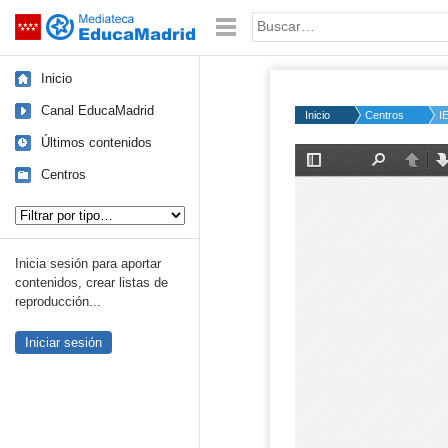
Mediateca de EducaMadrid
Saltar navegación
Palabra o frase:
Inicio
Canal EducaMadrid
Inicio
Centros
I
Últimos contenidos
Centros
Tipo de contenido:
Inicia sesión para aportar
contenidos, crear listas de
reproducción...
Iniciar sesión