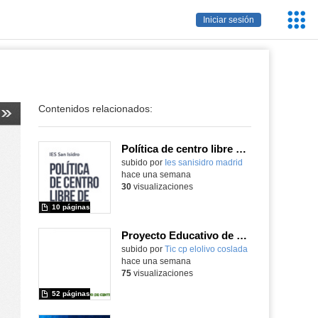
Servic
Iniciar sesión
Educa
Contenidos relacionados:
Política de centro libre de móviles
subido por
Ies sanisidro madrid
-
hace una semana
30
visualizaciones
10 páginas
Proyecto Educativo de Centro actualizado 2026
subido por
Tic cp elolivo coslada
-
hace una semana
75
visualizaciones
52 páginas