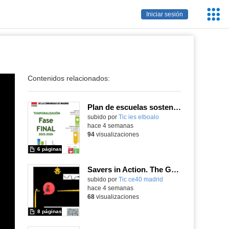
Servic
Iniciar sesión
Educa
Contenidos relacionados:
Plan de escuelas sostenibles comunidad de Madrid
subido por
Tic ies elboalo
-
hace 4 semanas
94
visualizaciones
6 páginas
Savers in Action. The Great Financial Adventure.
subido por
Tic ce40 madrid
-
hace 4 semanas
68
visualizaciones
8 páginas