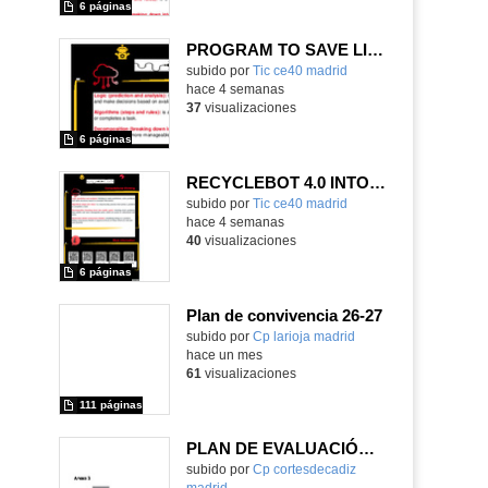
6 páginas
PROGRAM TO SAVE LIVES
subido por
Tic ce40 madrid
-
hace 4 semanas
37
visualizaciones
6 páginas
RECYCLEBOT 4.0 INTO ACTION
subido por
Tic ce40 madrid
-
hace 4 semanas
40
visualizaciones
6 páginas
Plan de convivencia 26-27
Contenido educativo.
subido por
Cp larioja madrid
-
hace un mes
61
visualizaciones
111 páginas
PLAN DE EVALUACIÓN CP INF-PRI CORTES DE CÁDIZ
subido por
Cp cortesdecadiz
madrid
-