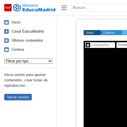
Mediateca de EducaMadrid
Saltar navegación
Palabra o frase:
Inicio
Canal EducaMadrid
Inicio
Centros
C
Últimos contenidos
Contenido protegido…
Centros
Tipo de contenido:
Inicia sesión para aportar
contenidos, crear listas de
reproducción...
Iniciar sesión