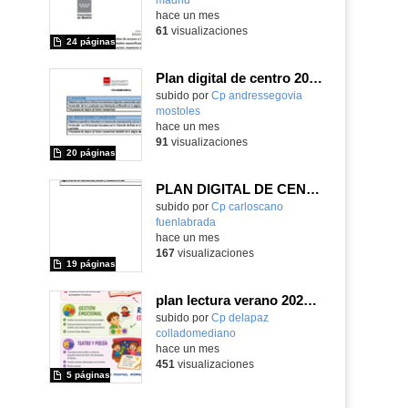
hace un mes
61
visualizaciones
24 páginas
Plan digital de centro 2025-26
subido por
Cp andressegovia
mostoles
-
hace un mes
91
visualizaciones
20 páginas
PLAN DIGITAL DE CENTRO
Contenido educativo.
subido por
Cp carloscano
fuenlabrada
-
hace un mes
167
visualizaciones
19 páginas
plan lectura verano 2026 CM
Contenido educativo.
subido por
Cp delapaz
colladomediano
-
hace un mes
451
visualizaciones
5 páginas