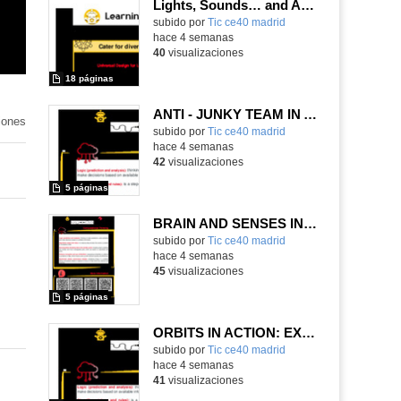
Lights, Sounds… and Action!
subido por
Tic ce40 madrid
-
hace 4 semanas
40
visualizaciones
18 páginas
ANTI - JUNKY TEAM IN ACTION!
iones
subido por
Tic ce40 madrid
-
hace 4 semanas
42
visualizaciones
5 páginas
BRAIN AND SENSES IN ACTION
subido por
Tic ce40 madrid
-
hace 4 semanas
45
visualizaciones
5 páginas
ORBITS IN ACTION: EXPLORATION OF THE SOLAR SYSTEM.
subido por
Tic ce40 madrid
-
hace 4 semanas
41
visualizaciones