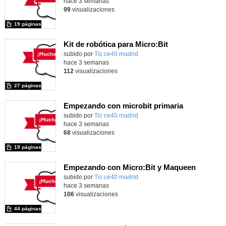
hace 3 semanas
99
visualizaciones
19 páginas
Kit de robótica para Micro:Bit
Contenido educativo.
subido por
Tic ce40 madrid
-
hace 3 semanas
112
visualizaciones
27 páginas
Empezando con microbit primaria
Contenido educativo.
subido por
Tic ce40 madrid
-
hace 3 semanas
68
visualizaciones
19 páginas
Empezando con Micro:Bit y Maqueen
Contenido educativo.
subido por
Tic ce40 madrid
-
hace 3 semanas
106
visualizaciones
44 páginas