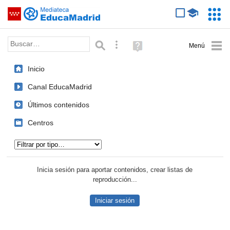
Mediateca de EducaMadrid
Saltar navegación
Servic
Educa
Palabra o frase:
Búsqueda avanzada
Ayuda
(en
ventana
Inicio
nueva)
Canal EducaMadrid
Últimos contenidos
Centros
Tipo de contenido:
Inicia sesión para aportar contenidos, crear listas de
reproducción...
Iniciar sesión