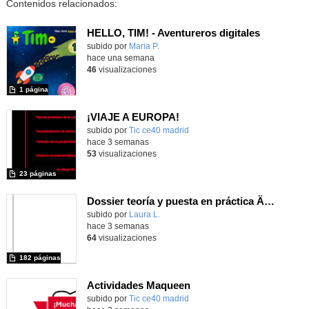
Contenidos relacionados:
HELLO, TIM! - Aventureros digitales
Contenido educativo.
subido por
Maria P.
-
hace una semana
46
visualizaciones
1 página
¡VIAJE A EUROPA!
subido por
Tic ce40 madrid
-
hace 3 semanas
53
visualizaciones
23 páginas
Dossier teoría y puesta en práctica Äprendizaje Basado en Juegos en Educación Infantil y Primaria
Contenido educativo.
subido por
Laura L.
-
hace 3 semanas
64
visualizaciones
182 páginas
Actividades Maqueen
Contenido educativo.
subido por
Tic ce40 madrid
-