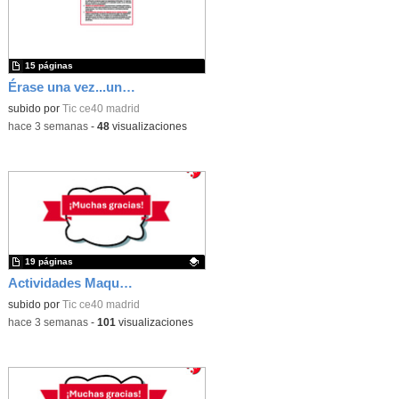
15 páginas
Érase una vez...un castillo medieval
subido por
Tic ce40 madrid
-
hace 3 semanas
-
48
visualizaciones
19 páginas
Actividades Maqueen
Contenido educativo.
subido por
Tic ce40 madrid
-
hace 3 semanas
-
101
visualizaciones