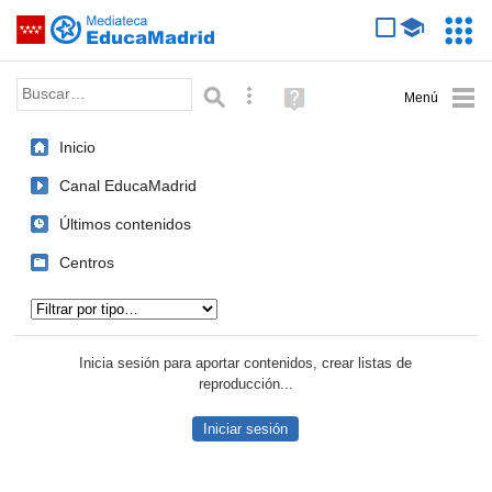
Mediateca de EducaMadrid
Saltar navegación
Servic
Educa
Palabra o frase:
Búsqueda avanzada
Ayuda
(en
ventana
Inicio
nueva)
Canal EducaMadrid
Últimos contenidos
Centros
Tipo de contenido:
Inicia sesión para aportar contenidos, crear listas de
reproducción...
Iniciar sesión