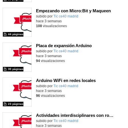
Empezando con Micro:Bit y Maqueen
Contenido educativo.
subido por
Tic ce40 madrid
-
hace 3 semanas
108
visualizaciones
44 páginas
Placa de expansión Arduino
Contenido educativo.
subido por
Tic ce40 madrid
-
hace 3 semanas
94
visualizaciones
30 páginas
Arduino WiFi en redes locales
Contenido educativo.
subido por
Tic ce40 madrid
-
hace 3 semanas
96
visualizaciones
23 páginas
Actividades interdisciplinares con robótica y pensamiento computacional
Contenido educativo.
subido por
Tic ce40 madrid
-
hace 3 semanas