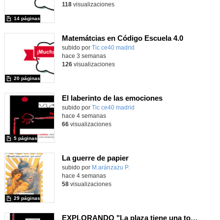
118
visualizaciones
14 páginas
Matemátcias en Código Escuela 4.0
Contenido educativo.
subido por
Tic ce40 madrid
-
hace 3 semanas
126
visualizaciones
20 páginas
El laberinto de las emociones
subido por
Tic ce40 madrid
-
hace 4 semanas
66
visualizaciones
5 páginas
La guerre de papier
Contenido educativo.
subido por
M.aránzazu P.
-
hace 4 semanas
58
visualizaciones
29 páginas
EXPLORANDO "La plaza tiene una torre" con MachaBOT