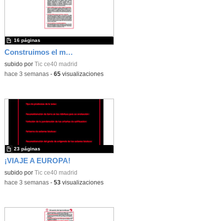
16 páginas
Construimos el mundo con LEGO
subido por
Tic ce40 madrid
-
hace 3 semanas
-
65
visualizaciones
23 páginas
¡VIAJE A EUROPA!
subido por
Tic ce40 madrid
-
hace 3 semanas
-
53
visualizaciones