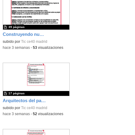
39 páginas
Construyendo nuestro parque de atracciones
subido por
Tic ce40 madrid
-
hace 3 semanas
-
53
visualizaciones
17 páginas
Arquitectos del pasado
subido por
Tic ce40 madrid
-
hace 3 semanas
-
52
visualizaciones