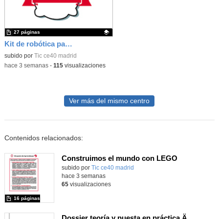
27 páginas
Kit de robótica para Micro:Bit
Contenido educativo.
subido por
Tic ce40 madrid
-
hace 3 semanas
-
115
visualizaciones
Ver más del mismo centro
Contenidos relacionados:
Construimos el mundo con LEGO
subido por
Tic ce40 madrid
-
hace 3 semanas
65
visualizaciones
16 páginas
Dossier teoría y puesta en práctica Äprendizaje Basado en Juegos en Educación Infantil y Primaria