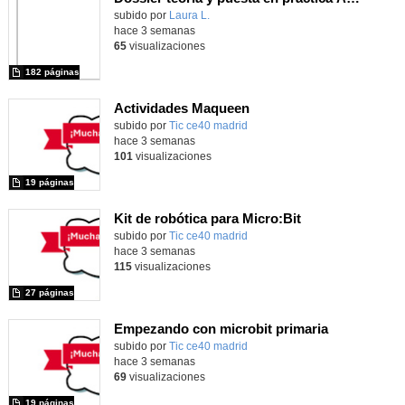
Contenido educativo.
subido por
Laura L.
-
hace 3 semanas
65
visualizaciones
182 páginas
Actividades Maqueen
Contenido educativo.
subido por
Tic ce40 madrid
-
hace 3 semanas
101
visualizaciones
19 páginas
Kit de robótica para Micro:Bit
Contenido educativo.
subido por
Tic ce40 madrid
-
hace 3 semanas
115
visualizaciones
27 páginas
Empezando con microbit primaria
Contenido educativo.
subido por
Tic ce40 madrid
-
hace 3 semanas
69
visualizaciones
19 páginas