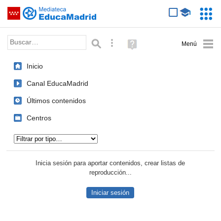
Mediateca de EducaMadrid
Saltar navegación
Servic
Educa
Palabra o frase:
Búsqueda avanzada
Ayuda
(en
ventana
Inicio
nueva)
Canal EducaMadrid
Últimos contenidos
Centros
Tipo de contenido:
Inicia sesión para aportar contenidos, crear listas de
reproducción...
Iniciar sesión