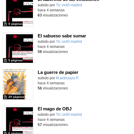
subido por
Tic ce40 madrid
-
hace 4 semanas
63
visualizaciones
5 páginas
El sabueso sabe sumar
subido por
Tic ce40 madrid
-
hace 4 semanas
58
visualizaciones
5 páginas
La guerre de papier
Contenido educativo.
subido por
M.aránzazu P.
-
hace 4 semanas
56
visualizaciones
29 páginas
El mago de OBJ
subido por
Tic ce40 madrid
-
hace 4 semanas
57
visualizaciones
6 páginas