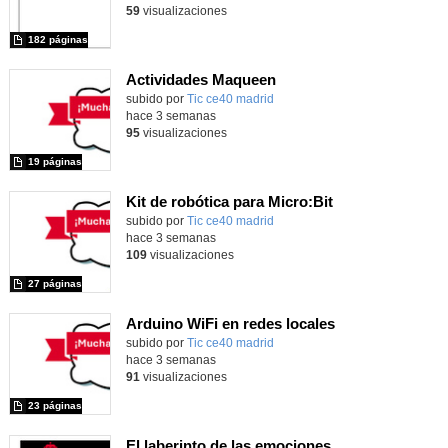
59
visualizaciones
182 páginas
Actividades Maqueen
Contenido educativo.
subido por
Tic ce40 madrid
-
hace 3 semanas
95
visualizaciones
19 páginas
Kit de robótica para Micro:Bit
Contenido educativo.
subido por
Tic ce40 madrid
-
hace 3 semanas
109
visualizaciones
27 páginas
Arduino WiFi en redes locales
Contenido educativo.
subido por
Tic ce40 madrid
-
hace 3 semanas
91
visualizaciones
23 páginas
El laberinto de las emociones