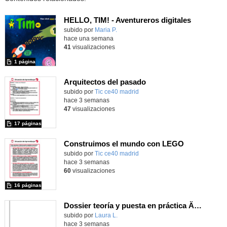
HELLO, TIM! - Aventureros digitales
Contenido educativo.
subido por
Maria P.
-
hace una semana
41
visualizaciones
1 página
Arquitectos del pasado
subido por
Tic ce40 madrid
-
hace 3 semanas
47
visualizaciones
17 páginas
Construimos el mundo con LEGO
subido por
Tic ce40 madrid
-
hace 3 semanas
60
visualizaciones
16 páginas
Dossier teoría y puesta en práctica Äprendizaje Basado en Juegos en Educación Infantil y Primaria
Contenido educativo.
subido por
Laura L.
-
hace 3 semanas