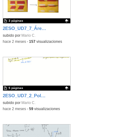
3 páginas
2ESO_UD7_7_Áreas de paralelogramos
Contenido educativo.
subido por
Mario C.
-
hace 2 meses
-
157
visualizaciones
5 páginas
2ESO_UD7_2_Polígonos
Contenido educativo.
subido por
Mario C.
-
hace 2 meses
-
59
visualizaciones