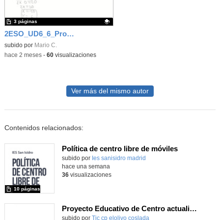
3 páginas
2ESO_UD6_6_Problemas de sistemas
Contenido educativo.
subido por
Mario C.
-
hace 2 meses
-
60
visualizaciones
Ver más del mismo autor
Contenidos relacionados:
Política de centro libre de móviles
subido por
Ies sanisidro madrid
-
hace una semana
36
visualizaciones
10 páginas
Proyecto Educativo de Centro actualizado 2026
subido por
Tic cp elolivo coslada
-