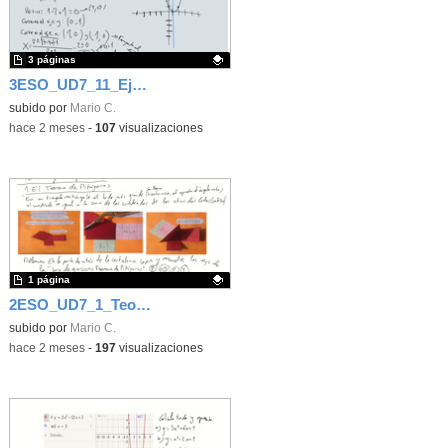
3 páginas
3ESO_UD7_11_Ejercicios de Función cuadrática
Contenido educativo.
subido por
Mario C.
-
hace 2 meses
-
107
visualizaciones
1 página
2ESO_UD7_1_Teorema de Pitágoras
Contenido educativo.
subido por
Mario C.
-
hace 2 meses
-
197
visualizaciones