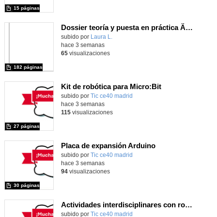
15 páginas
Dossier teoría y puesta en práctica Äprendizaje Basado en Juegos en Educación Infantil y Primaria
Contenido educativo.
subido por
Laura L.
-
hace 3 semanas
65
visualizaciones
182 páginas
Kit de robótica para Micro:Bit
Contenido educativo.
subido por
Tic ce40 madrid
-
hace 3 semanas
115
visualizaciones
27 páginas
Placa de expansión Arduino
Contenido educativo.
subido por
Tic ce40 madrid
-
hace 3 semanas
94
visualizaciones
30 páginas
Actividades interdisciplinares con robótica y pensamiento computacional
Contenido educativo.
subido por
Tic ce40 madrid
-