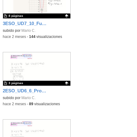
8 páginas
3ESO_UD7_10_Función cuadrática
Contenido educativo.
subido por
Mario C.
-
hace 2 meses
-
144
visualizaciones
3 páginas
2ESO_UD6_6_Problemas de sistemas
Contenido educativo.
subido por
Mario C.
-
hace 2 meses
-
89
visualizaciones