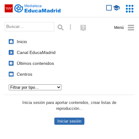
Mediateca de EducaMadrid
Saltar navegación
Servic
Educa
Palabra o frase:
Búsqueda avanzada
Ayuda
(en
ventana
Inicio
nueva)
Canal EducaMadrid
Últimos contenidos
Centros
Tipo de contenido:
Inicia sesión para aportar contenidos, crear listas de
reproducción...
Iniciar sesión