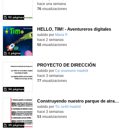
hace una semana
76
visualizaciones
52 páginas
HELLO, TIM! - Aventureros digitales
Contenido educativo.
subido por
Maria P.
-
hace 2 semanas
50
visualizaciones
1 página
PROYECTO DE DIRECCIÓN
Contenido educativo.
subido por
Cp unamuno madrid
-
hace 3 semanas
77
visualizaciones
34 páginas
Construyendo nuestro parque de atracciones
subido por
Tic ce40 madrid
-
hace 3 semanas
53
visualizaciones
39 páginas