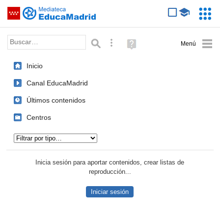
Mediateca de EducaMadrid
Saltar navegación
Servic
Educa
Palabra o frase:
Búsqueda avanzada
Ayuda
(en
ventana
Inicio
nueva)
Canal EducaMadrid
Últimos contenidos
Centros
Tipo de contenido:
Inicia sesión para aportar contenidos, crear listas de
reproducción...
Iniciar sesión