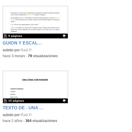
9 páginas
GUION Y ESCALETA CONCIERTO PARA NIÑOS AMANIEL CIRCUS
Contenido educativo.
subido por
Raúl P.
-
hace 3 meses
-
79
visualizaciones
10 páginas
TEXTO DE - UNA CENA CON ROSSINI
Contenido educativo.
subido por
Raúl P.
-
hace 2 años
-
364
visualizaciones