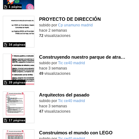
1 página
PROYECTO DE DIRECCIÓN
Contenido educativo.
subido por
Cp unamuno madrid
-
hace 2 semanas
72
visualizaciones
34 páginas
Construyendo nuestro parque de atracciones
subido por
Tic ce40 madrid
-
hace 3 semanas
49
visualizaciones
39 páginas
Arquitectos del pasado
subido por
Tic ce40 madrid
-
hace 3 semanas
47
visualizaciones
17 páginas
Construimos el mundo con LEGO
subido por
Tic ce40 madrid
-