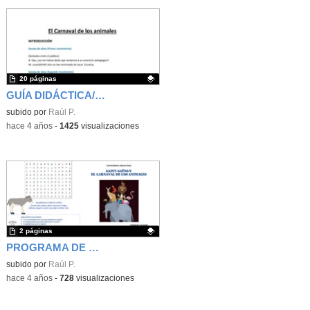
20 páginas
GUÍA DIDÁCTICA/GUIÓN DEL CARNAVAL DE LOS ANIMALES SAINT-SAENS
Contenido educativo.
subido por
Raúl P.
-
hace 4 años
-
1425
visualizaciones
2 páginas
PROGRAMA DE MANO CARNAVAL DE LOS ANIMALES
Contenido educativo.
subido por
Raúl P.
-
hace 4 años
-
728
visualizaciones