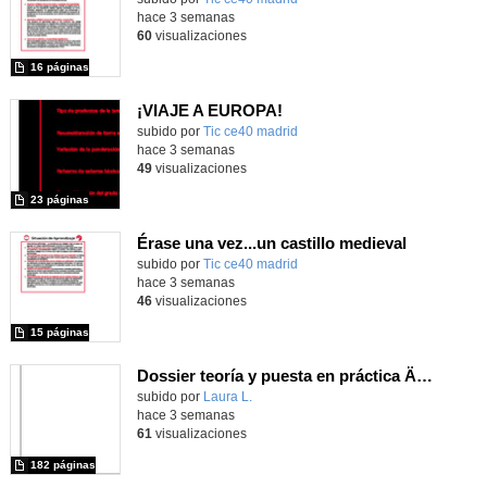
hace 3 semanas
60
visualizaciones
16 páginas
¡VIAJE A EUROPA!
subido por
Tic ce40 madrid
-
hace 3 semanas
49
visualizaciones
23 páginas
Érase una vez...un castillo medieval
subido por
Tic ce40 madrid
-
hace 3 semanas
46
visualizaciones
15 páginas
Dossier teoría y puesta en práctica Äprendizaje Basado en Juegos en Educación Infantil y Primaria
Contenido educativo.
subido por
Laura L.
-
hace 3 semanas
61
visualizaciones
182 páginas