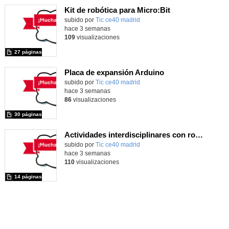
Kit de robótica para Micro:Bit
Contenido educativo.
subido por
Tic ce40 madrid
-
hace 3 semanas
109
visualizaciones
27 páginas
Placa de expansión Arduino
Contenido educativo.
subido por
Tic ce40 madrid
-
hace 3 semanas
86
visualizaciones
30 páginas
Actividades interdisciplinares con robótica y pensamiento computacional
Contenido educativo.
subido por
Tic ce40 madrid
-
hace 3 semanas
110
visualizaciones
14 páginas