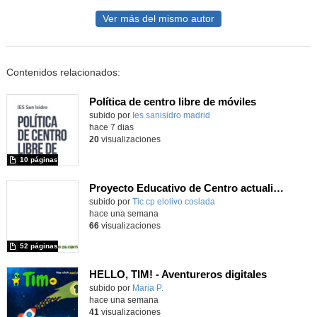
Ver más del mismo autor
Contenidos relacionados:
Política de centro libre de móviles
subido por
Ies sanisidro madrid
-
hace 7 dias
20
visualizaciones
10 páginas
Proyecto Educativo de Centro actualizado 2026
subido por
Tic cp elolivo coslada
-
hace una semana
66
visualizaciones
52 páginas
HELLO, TIM! - Aventureros digitales
Contenido educativo.
subido por
Maria P.
-
hace una semana
41
visualizaciones