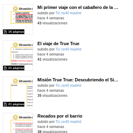
Mi primer viaje con el caballero de la Mancha
subido por
Tic ce40 madrid
-
hace 4 semanas
43
visualizaciones
16 páginas
El viaje de True True
subido por
Tic ce40 madrid
-
hace 4 semanas
41
visualizaciones
21 páginas
Misión True True: Descubriendo el Sistema Solar
subido por
Tic ce40 madrid
-
hace 4 semanas
35
visualizaciones
21 páginas
Recados por el barrio
subido por
Tic ce40 madrid
-
hace 4 semanas
38
visualizaciones