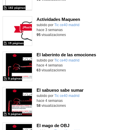
182 páginas
Actividades Maqueen
Contenido educativo.
subido por
Tic ce40 madrid
-
hace 3 semanas
95
visualizaciones
19 páginas
El laberinto de las emociones
subido por
Tic ce40 madrid
-
hace 4 semanas
63
visualizaciones
5 páginas
El sabueso sabe sumar
subido por
Tic ce40 madrid
-
hace 4 semanas
58
visualizaciones
5 páginas
El mago de OBJ