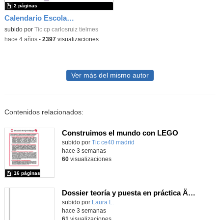
2 páginas
Calendario Escolar Comunidad de Madrid 22/23
subido por
Tic cp carlosruiz tielmes
-
hace 4 años
-
2397
visualizaciones
Ver más del mismo autor
Contenidos relacionados:
Construimos el mundo con LEGO
subido por
Tic ce40 madrid
-
hace 3 semanas
60
visualizaciones
16 páginas
Dossier teoría y puesta en práctica Äprendizaje Basado en Juegos en Educación Infantil y Primaria
Contenido educativo.
subido por
Laura L.
-
hace 3 semanas
61
visualizaciones