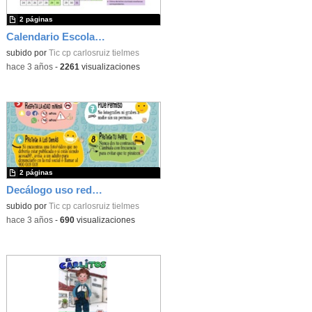
2 páginas
Calendario Escolar 2023/2024
subido por
Tic cp carlosruiz tielmes
-
hace 3 años
-
2261
visualizaciones
2 páginas
Decálogo uso redes sociales (Tielmes)
subido por
Tic cp carlosruiz tielmes
-
hace 3 años
-
690
visualizaciones