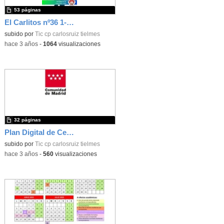
53 páginas
El Carlitos nº36 1-2ºTrim 22-23
subido por
Tic cp carlosruiz tielmes
-
hace 3 años
-
1064
visualizaciones
32 páginas
Plan Digital de Centro (CARLOS RUIZ)
subido por
Tic cp carlosruiz tielmes
-
hace 3 años
-
560
visualizaciones