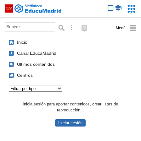
Mediateca de EducaMadrid
Saltar navegación
Servic
Educa
Palabra o frase:
Búsqueda avanzada
Ayuda
(en
ventana
Inicio
nueva)
Canal EducaMadrid
Últimos contenidos
Centros
Tipo de contenido:
Inicia sesión para aportar contenidos, crear listas de
reproducción...
Iniciar sesión