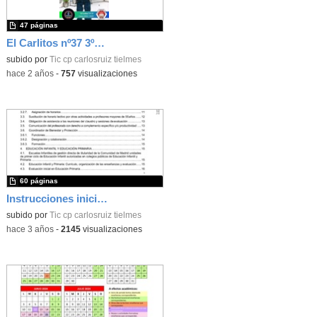
47 páginas
El Carlitos nº37 3ºTrim 22-23
subido por
Tic cp carlosruiz tielmes
-
hace 2 años
-
757
visualizaciones
60 páginas
Instrucciones inicio de curso 2023/2024
subido por
Tic cp carlosruiz tielmes
-
hace 3 años
-
2145
visualizaciones