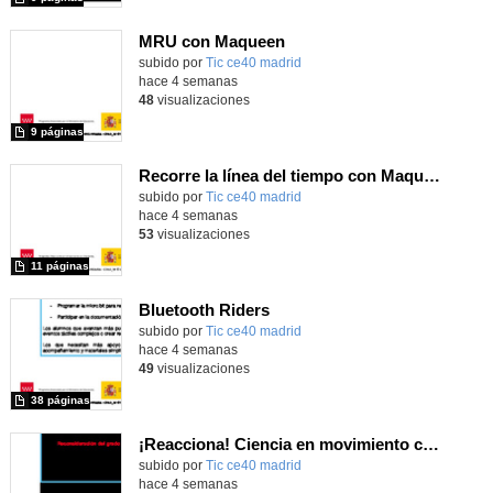
MRU con Maqueen
subido por
Tic ce40 madrid
-
hace 4 semanas
48
visualizaciones
9 páginas
Recorre la línea del tiempo con Maqueen
subido por
Tic ce40 madrid
-
hace 4 semanas
53
visualizaciones
11 páginas
Bluetooth Riders
subido por
Tic ce40 madrid
-
hace 4 semanas
49
visualizaciones
38 páginas
¡Reacciona! Ciencia en movimiento con micro:bit y Maqueen
subido por
Tic ce40 madrid
-
hace 4 semanas