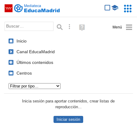
Mediateca de EducaMadrid
Saltar navegación
Servic
Educa
Palabra o frase:
Búsqueda avanzada
Ayuda
(en
ventana
Inicio
nueva)
Canal EducaMadrid
Últimos contenidos
Centros
Tipo de contenido:
Inicia sesión para aportar contenidos, crear listas de
reproducción...
Iniciar sesión