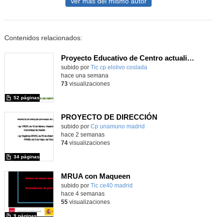
Ver más del mismo autor
Contenidos relacionados:
Proyecto Educativo de Centro actualizado 2026
subido por
Tic cp elolivo coslada
-
hace una semana
73
visualizaciones
52 páginas
PROYECTO DE DIRECCIÓN
Contenido educativo.
subido por
Cp unamuno madrid
-
hace 2 semanas
74
visualizaciones
34 páginas
MRUA con Maqueen
subido por
Tic ce40 madrid
-
hace 4 semanas
55
visualizaciones
9 páginas