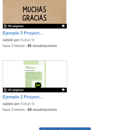
58 páginas
Ejemplo 3 Proyecto interdisciplinar
Contenido educativo.
subido por
Rafael M.
-
hace 3 meses
-
85
visualizaciones
26 páginas
Ejemplo 2 Proyecto interdisciplinar
Contenido educativo.
subido por
Rafael M.
-
hace 3 meses
-
69
visualizaciones