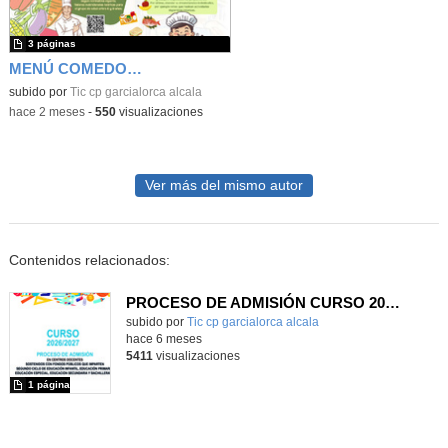
3 páginas
MENÚ COMEDOR JUNIO 2026
subido por
Tic cp garcialorca alcala
-
hace 2 meses
-
550
visualizaciones
Ver más del mismo autor
Contenidos relacionados:
PROCESO DE ADMISIÓN CURSO 2026/2027
subido por
Tic cp garcialorca alcala
-
hace 6 meses
5411
visualizaciones
1 página