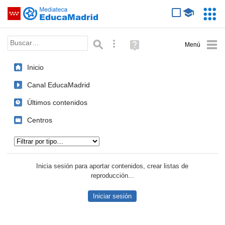
Mediateca de EducaMadrid
Saltar navegación
Servic
Educa
Palabra o frase:
Búsqueda avanzada
Ayuda
(en
ventana
Inicio
nueva)
Canal EducaMadrid
Últimos contenidos
Centros
Tipo de contenido:
Inicia sesión para aportar contenidos, crear listas de
reproducción...
Iniciar sesión