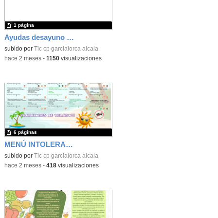
1 página
Ayudas desayuno escolar Curso 2026-2027 para familias perceptoras del IMV/RM
subido por
Tic cp garcialorca alcala
-
hace 2 meses
-
1150
visualizaciones
6 páginas
MENÚ INTOLERANCIAS JUNIO 2026
subido por
Tic cp garcialorca alcala
-
hace 2 meses
-
418
visualizaciones