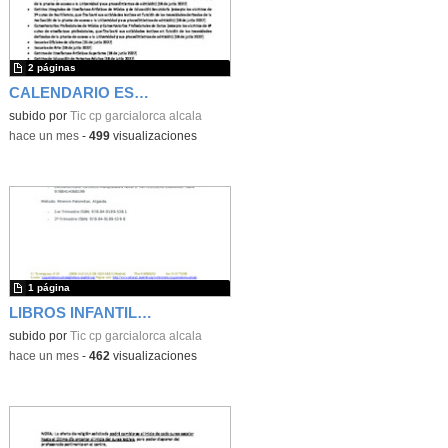
2 páginas
CALENDARIO ESCOLAR CURSO 2026-2027
subido por
Tic cp garcialorca alcala
-
hace un mes
-
499
visualizaciones
1 página
LIBROS INFANTIL CURSO 2026/2027
subido por
Tic cp garcialorca alcala
-
hace un mes
-
462
visualizaciones