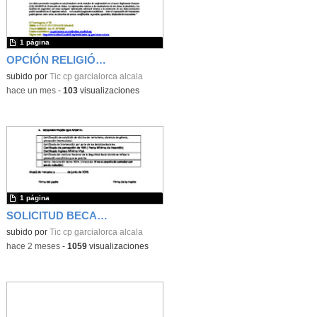
1 página
OPCIÓN RELIGIÓN/ ATENCIÓN EDUCATIVA CURSO 2026-2027
subido por
Tic cp garcialorca alcala
-
hace un mes
-
103
visualizaciones
1 página
SOLICITUD BECAS PRÉSTAMOS LIBROS INFANTIL 2026-2027
subido por
Tic cp garcialorca alcala
-
hace 2 meses
-
1059
visualizaciones