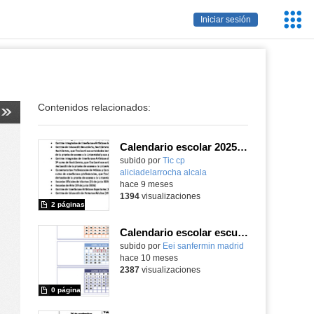
Servic
Iniciar sesión
Educa
Contenidos relacionados:
Calendario escolar 2025-2026
Contenido educativo.
subido por
Tic cp
aliciadelarrocha alcala
-
hace 9 meses
1394
visualizaciones
2 páginas
Calendario escolar escuela Infantil San Fermin 2025 2026
subido por
Eei sanfermin madrid
-
hace 10 meses
2387
visualizaciones
0 página