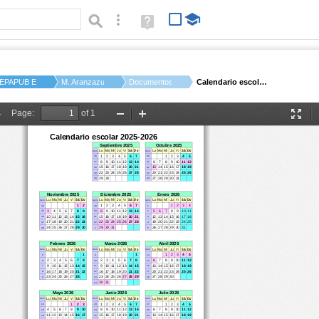
Búsqueda avanzada
Ayuda
(en
ventana
nueva)
EPAPUB EL PONTON
M. Aranzazu F.
Documentos
Calendario escolar 2...