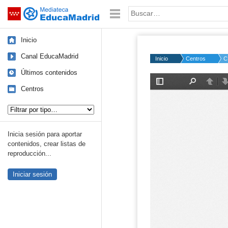
Mediateca de EducaMadrid
Saltar navegación
Palabra o frase:
Inicio
Canal EducaMadrid
Inicio
Centros
C
Últimos contenidos
Centros
Tipo de contenido:
Inicia sesión para aportar
contenidos, crear listas de
reproducción...
Iniciar sesión