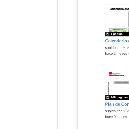
1 página
Calendario 
Contenido educ
subido por
M. 
-
hace 2 meses
146 páginas
Plan de Con
Contenido educ
subido por
M. 
-
hace 9 meses