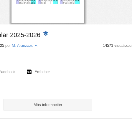
olar 2025-2026
-
Contenido
educativo
025
por
M. Aranzazu F.
14571
visualizac
Facebook
Embeber
Más información