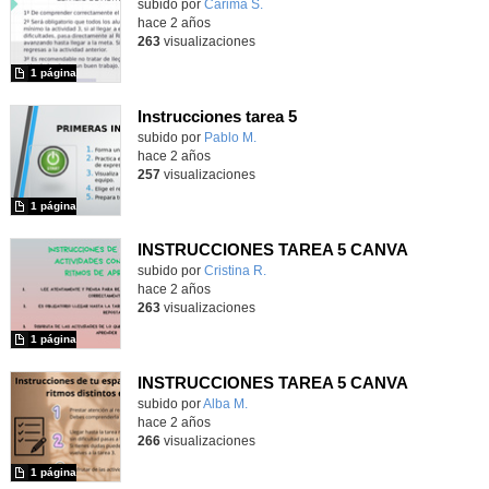
Contenido educativo.
subido por
Carima S.
-
hace 2 años
263
visualizaciones
1 página
Instrucciones tarea 5
Contenido educativo.
subido por
Pablo M.
-
hace 2 años
257
visualizaciones
1 página
INSTRUCCIONES TAREA 5 CANVA
Contenido educativo.
subido por
Cristina R.
-
hace 2 años
263
visualizaciones
1 página
INSTRUCCIONES TAREA 5 CANVA
Contenido educativo.
subido por
Alba M.
-
hace 2 años
266
visualizaciones
1 página