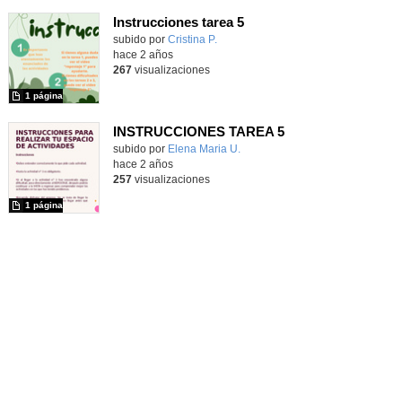
Instrucciones tarea 5
Contenido educativo.
subido por
Cristina P.
-
hace 2 años
267
visualizaciones
1 página
INSTRUCCIONES TAREA 5
Contenido educativo.
subido por
Elena Maria U.
-
hace 2 años
257
visualizaciones
1 página