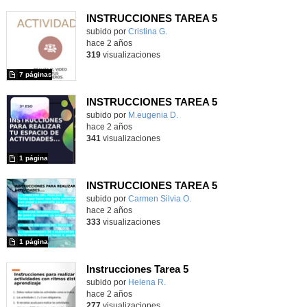
INSTRUCCIONES TAREA 5
Contenido educativo.
subido por
Cristina G.
-
hace 2 años
319
visualizaciones
7 páginas
INSTRUCCIONES TAREA 5
Contenido educativo.
subido por
M.eugenia D.
-
hace 2 años
341
visualizaciones
1 página
INSTRUCCIONES TAREA 5
Contenido educativo.
subido por
Carmen Silvia O.
-
hace 2 años
333
visualizaciones
1 página
Instrucciones Tarea 5
Contenido educativo.
subido por
Helena R.
-
hace 2 años
277
visualizaciones