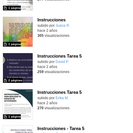
1 página
Instrucciones
Contenido educativo.
subido por
Juana R.
-
hace 2 años
305
visualizaciones
1 página
Instrucciones Tarea 5
Contenido educativo.
subido por
David P.
-
hace 2 años
259
visualizaciones
2 páginas
Instrucciones Tarea 5
Contenido educativo.
subido por
Erika M.
-
hace 2 años
270
visualizaciones
1 página
Instrucciones - Tarea 5