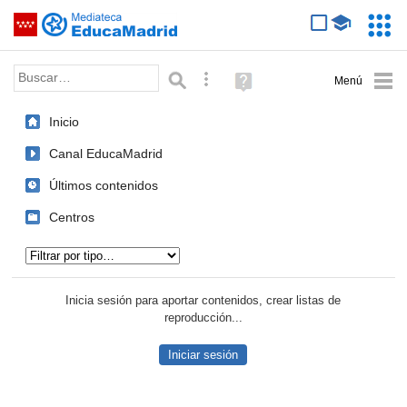
Mediateca de EducaMadrid
Saltar navegación
Servic
Educa
Palabra o frase:
Búsqueda avanzada
Ayuda
(en
ventana
Inicio
nueva)
Canal EducaMadrid
Últimos contenidos
Centros
Tipo de contenido:
Inicia sesión para aportar contenidos, crear listas de
reproducción...
Iniciar sesión