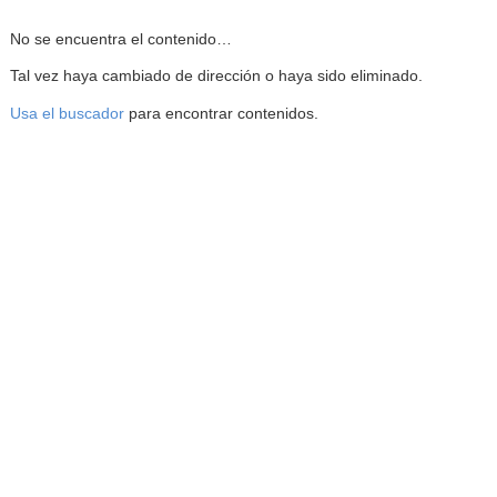
Reproductor de la Mediateca
No se encuentra el contenido…
Tal vez haya cambiado de dirección o haya sido eliminado.
Usa el buscador
para encontrar contenidos.