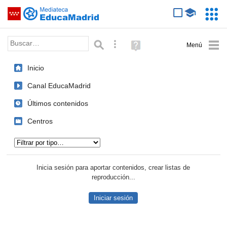
Mediateca de EducaMadrid
Saltar navegación
Servic
Educa
Palabra o frase:
Búsqueda avanzada
Ayuda
(en
ventana
Inicio
nueva)
Canal EducaMadrid
Últimos contenidos
Centros
Tipo de contenido:
Inicia sesión para aportar contenidos, crear listas de
reproducción...
Iniciar sesión