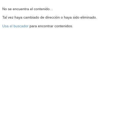
Reproductor de la Mediateca
No se encuentra el contenido…
Tal vez haya cambiado de dirección o haya sido eliminado.
Usa el buscador
para encontrar contenidos.