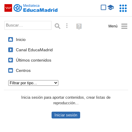
Mediateca de EducaMadrid
Saltar navegación
Servic
Educa
Palabra o frase:
Búsqueda avanzada
Ayuda
(en
ventana
Inicio
nueva)
Canal EducaMadrid
Últimos contenidos
Centros
Tipo de contenido:
Inicia sesión para aportar contenidos, crear listas de
reproducción...
Iniciar sesión