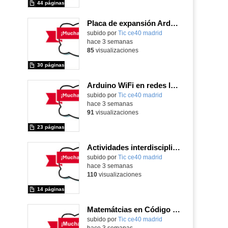
44 páginas
Placa de expansión Arduino
Contenido educativo.
subido por
Tic ce40 madrid
-
hace 3 semanas
85
visualizaciones
30 páginas
Arduino WiFi en redes locales
Contenido educativo.
subido por
Tic ce40 madrid
-
hace 3 semanas
91
visualizaciones
23 páginas
Actividades interdisciplinares con robótica y pensamiento computacional
Contenido educativo.
subido por
Tic ce40 madrid
-
hace 3 semanas
110
visualizaciones
14 páginas
Matemátcias en Código Escuela 4.0
Contenido educativo.
subido por
Tic ce40 madrid
-
hace 3 semanas