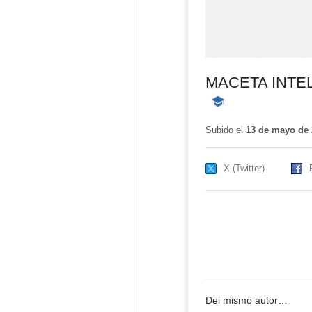
MACETA INTE
-
Contenido
educativo
Subido el
13 de mayo de 
X (Twitter)
Del mismo autor…