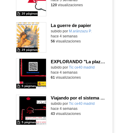
120
visualizaciones
20 páginas
La guerre de papier
Contenido educativo.
subido por
M.aránzazu P.
-
hace 4 semanas
56
visualizaciones
29 páginas
EXPLORANDO "La plaza tiene una torre" con MachaBOT
subido por
Tic ce40 madrid
-
hace 4 semanas
61
visualizaciones
5 páginas
Viajando por el sistema solar
subido por
Tic ce40 madrid
-
hace 4 semanas
43
visualizaciones
5 páginas