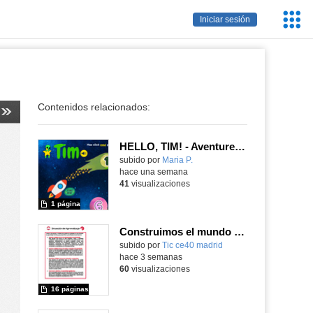
Servic
Iniciar sesión
Educa
Contenidos relacionados:
HELLO, TIM! - Aventureros digitales
Contenido educativo.
subido por
Maria P.
-
hace una semana
41
visualizaciones
1 página
Construimos el mundo con LEGO
subido por
Tic ce40 madrid
-
hace 3 semanas
60
visualizaciones
16 páginas