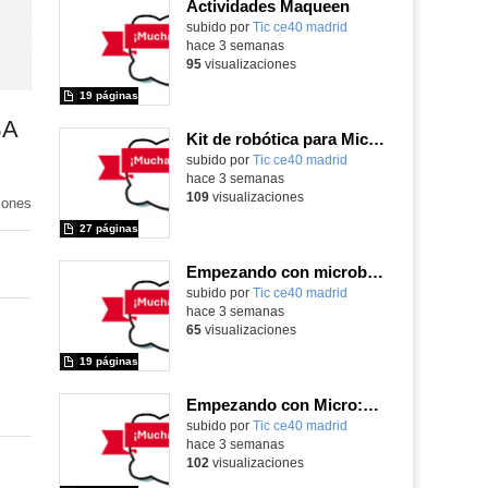
Actividades Maqueen
Contenido educativo.
subido por
Tic ce40 madrid
-
hace 3 semanas
95
visualizaciones
19 páginas
BA
Kit de robótica para Micro:Bit
Contenido educativo.
subido por
Tic ce40 madrid
-
hace 3 semanas
109
visualizaciones
iones
27 páginas
Empezando con microbit primaria
Contenido educativo.
subido por
Tic ce40 madrid
-
hace 3 semanas
65
visualizaciones
19 páginas
Empezando con Micro:Bit y Maqueen
Contenido educativo.
subido por
Tic ce40 madrid
-
hace 3 semanas
102
visualizaciones