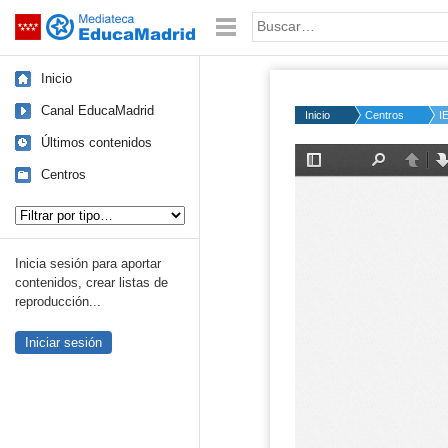
Mediateca de EducaMadrid
Saltar navegación
Palabra o frase:
Inicio
Canal EducaMadrid
Inicio
Centros
I
Últimos contenidos
Centros
Tipo de contenido:
Inicia sesión para aportar
contenidos, crear listas de
reproducción...
Iniciar sesión