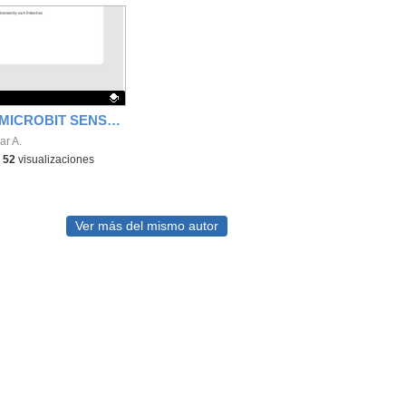
PRACTICA MICROBIT SENSOR DE RUIDO CON SERVOMOTOR
ativo.
ar A.
-
52
visualizaciones
Ver más del mismo autor