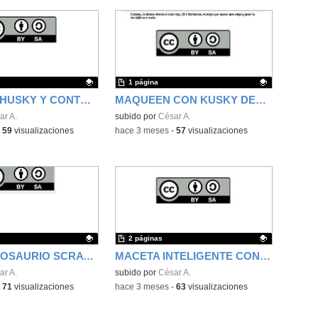
1 página
MAQUEEN HUSKY Y CONTROL CRUCERO ADAPTATIVO
MAQUEEN CON KUSKY DETECTA SEMAFOROS
ativo.
ar A.
Contenido educativo.
subido por
César A.
-
59
visualizaciones
-
hace 3 meses
-
57
visualizaciones
2 páginas
JUEGO DINOSAURIO SCRATCH CON PLACA MICROBIT MANDO
MACETA INTELIGENTE CON LCD Y BLUETOOTH
ativo.
ar A.
Contenido educativo.
subido por
César A.
-
71
visualizaciones
-
hace 3 meses
-
63
visualizaciones