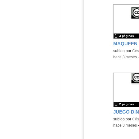
3 páginas
Contenido educ
subido por
Cés
-
hace 3 meses
2 páginas
Contenido educ
subido por
Cés
-
hace 3 meses