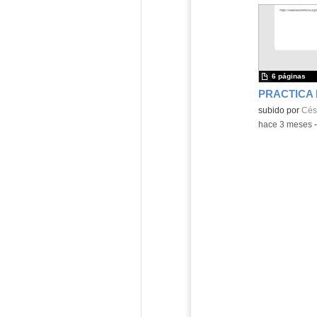
6 páginas
Contenido educ
subido por
Cés
-
hace 3 meses