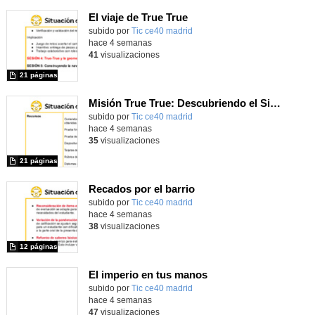
El viaje de True True
subido por
Tic ce40 madrid
-
hace 4 semanas
41
visualizaciones
21 páginas
Misión True True: Descubriendo el Sistema Solar
subido por
Tic ce40 madrid
-
hace 4 semanas
35
visualizaciones
21 páginas
Recados por el barrio
subido por
Tic ce40 madrid
-
hace 4 semanas
38
visualizaciones
12 páginas
El imperio en tus manos
subido por
Tic ce40 madrid
-
hace 4 semanas
47
visualizaciones