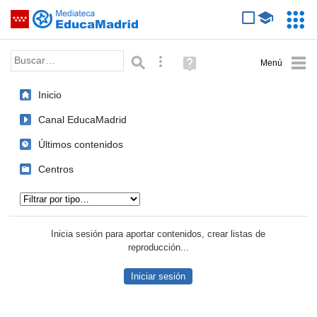
Mediateca de EducaMadrid
Saltar navegación
Servic
Educa
Palabra o frase:
Búsqueda avanzada
Ayuda
(en
ventana
Inicio
nueva)
Canal EducaMadrid
Últimos contenidos
Centros
Tipo de contenido:
Inicia sesión para aportar contenidos, crear listas de
reproducción...
Iniciar sesión