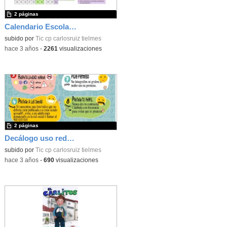
2 páginas
Calendario Escolar 2023/2024
subido por
Tic cp carlosruiz tielmes
-
hace 3 años
-
2261
visualizaciones
2 páginas
Decálogo uso redes sociales (Tielmes)
subido por
Tic cp carlosruiz tielmes
-
hace 3 años
-
690
visualizaciones