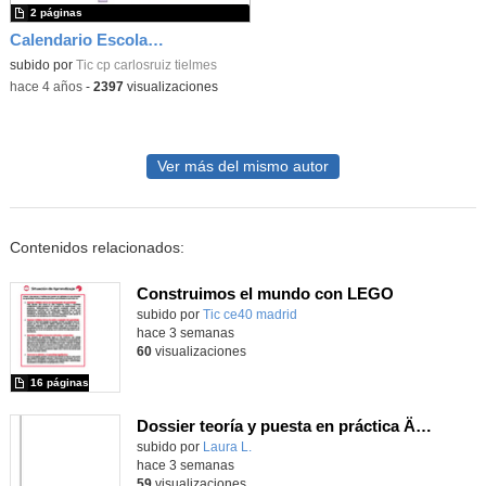
2 páginas
Calendario Escolar Comunidad de Madrid 22/23
subido por
Tic cp carlosruiz tielmes
-
hace 4 años
-
2397
visualizaciones
Ver más del mismo autor
Contenidos relacionados:
Construimos el mundo con LEGO
subido por
Tic ce40 madrid
-
hace 3 semanas
60
visualizaciones
16 páginas
Dossier teoría y puesta en práctica Äprendizaje Basado en Juegos en Educación Infantil y Primaria
Contenido educativo.
subido por
Laura L.
-
hace 3 semanas
59
visualizaciones