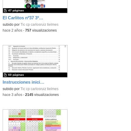
47 páginas
El Carlitos nº37 3ºTrim 22-23
subido por
Tic cp carlosruiz tielmes
-
hace 2 años
-
757
visualizaciones
60 páginas
Instrucciones inicio de curso 2023/2024
subido por
Tic cp carlosruiz tielmes
-
hace 3 años
-
2145
visualizaciones