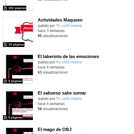
182 páginas
Actividades Maqueen
Contenido educativo.
subido por
Tic ce40 madrid
-
hace 3 semanas
95
visualizaciones
19 páginas
El laberinto de las emociones
subido por
Tic ce40 madrid
-
hace 4 semanas
63
visualizaciones
5 páginas
El sabueso sabe sumar
subido por
Tic ce40 madrid
-
hace 4 semanas
58
visualizaciones
5 páginas
El mago de OBJ