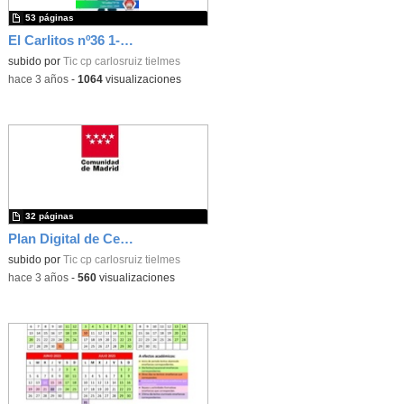
53 páginas
El Carlitos nº36 1-2ºTrim 22-23
subido por
Tic cp carlosruiz tielmes
-
hace 3 años
-
1064
visualizaciones
32 páginas
Plan Digital de Centro (CARLOS RUIZ)
subido por
Tic cp carlosruiz tielmes
-
hace 3 años
-
560
visualizaciones