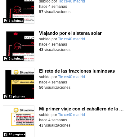
subido por
Tic ce40 madrid
-
hace 4 semanas
57
visualizaciones
6 páginas
Viajando por el sistema solar
subido por
Tic ce40 madrid
-
hace 4 semanas
43
visualizaciones
5 páginas
El reto de las fracciones luminosas
subido por
Tic ce40 madrid
-
hace 4 semanas
50
visualizaciones
11 páginas
Mi primer viaje con el caballero de la Mancha
subido por
Tic ce40 madrid
-
hace 4 semanas
43
visualizaciones
16 páginas