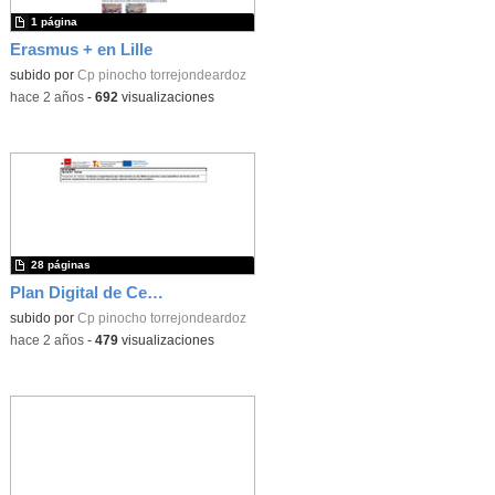
1 página
Erasmus + en Lille
subido por
Cp pinocho torrejondeardoz
-
hace 2 años
-
692
visualizaciones
28 páginas
Plan Digital de Centro
subido por
Cp pinocho torrejondeardoz
-
hace 2 años
-
479
visualizaciones