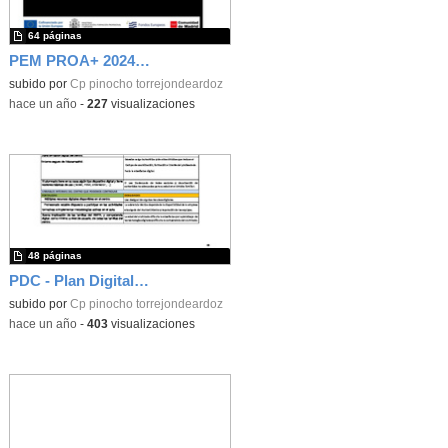
64 páginas
PEM PROA+ 2024/25
subido por
Cp pinocho torrejondeardoz
-
hace un año
-
227
visualizaciones
48 páginas
PDC - Plan Digital de Centro
subido por
Cp pinocho torrejondeardoz
-
hace un año
-
403
visualizaciones