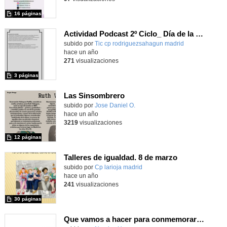
16 páginas
Actividad Podcast 2º Ciclo_ Día de la mujer
Contenido educativo.
subido por
Tic cp rodriguezsahagun madrid
-
hace un año
271
visualizaciones
3 páginas
Las Sinsombrero
Contenido educativo.
subido por
Jose Daniel O.
-
hace un año
3219
visualizaciones
12 páginas
Talleres de igualdad. 8 de marzo
Contenido educativo.
subido por
Cp larioja madrid
-
hace un año
241
visualizaciones
30 páginas
Que vamos a hacer para conmemorar el día de la mujer en la ciencia