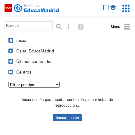
Mediateca de EducaMadrid
Saltar navegación
Servic
Educa
Palabra o frase:
Búsqueda avanzada
Ayuda
(en
ventana
Inicio
nueva)
Canal EducaMadrid
Últimos contenidos
Centros
Tipo de contenido:
Inicia sesión para aportar contenidos, crear listas de
reproducción...
Iniciar sesión