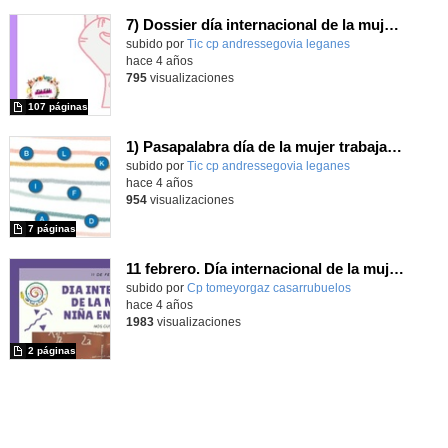
7) Dossier día internacional de la mujer trabajadora.
Contenido educativo.
subido por
Tic cp andressegovia leganes
-
hace 4 años
795
visualizaciones
107 páginas
1) Pasapalabra día de la mujer trabajadora.
Contenido educativo.
subido por
Tic cp andressegovia leganes
-
hace 4 años
954
visualizaciones
7 páginas
11 febrero. Día internacional de la mujer y la niña en la cienca
Contenido educativo.
subido por
Cp tomeyorgaz casarrubuelos
-
hace 4 años
1983
visualizaciones
2 páginas