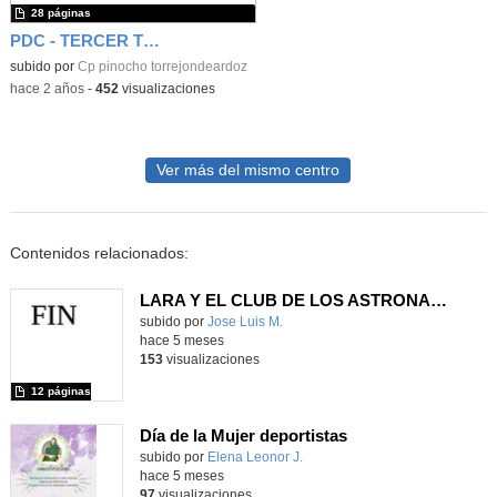
28 páginas
PDC - TERCER TRIMESTRE
subido por
Cp pinocho torrejondeardoz
-
hace 2 años
-
452
visualizaciones
Ver más del mismo centro
Contenidos relacionados:
LARA Y EL CLUB DE LOS ASTRONAUTAS
Contenido educativo.
subido por
Jose Luis M.
-
hace 5 meses
153
visualizaciones
12 páginas
Día de la Mujer deportistas
Contenido educativo.
subido por
Elena Leonor J.
-
hace 5 meses
97
visualizaciones