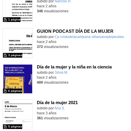
Contenido educativo.
subido por
Narciso H.
-
hace 2 años
346
visualizaciones
1 página
GUION PODCAST DÍA DE LA MUJER
subido por
Cp cristodelacampana villanuevadeperales
-
hace 2 años
372
visualizaciones
3 páginas
Día de la mujer y la niña en la ciencia
Contenido educativo.
subido por
Silvia M.
-
hace 2 años
400
visualizaciones
6 páginas
Día de la mujer 2021
Contenido educativo.
subido por
Ana S.
-
hace 3 años
361
visualizaciones
5 páginas