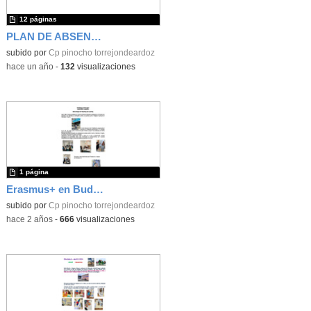
12 páginas
PLAN DE ABSENTISMO
subido por
Cp pinocho torrejondeardoz
-
hace un año
-
132
visualizaciones
1 página
Erasmus+ en Budapest
subido por
Cp pinocho torrejondeardoz
-
hace 2 años
-
666
visualizaciones