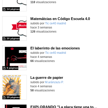
118
visualizaciones
14 páginas
Matemátcias en Código Escuela 4.0
Contenido educativo.
subido por
Tic ce40 madrid
-
hace 3 semanas
126
visualizaciones
20 páginas
El laberinto de las emociones
subido por
Tic ce40 madrid
-
hace 4 semanas
66
visualizaciones
5 páginas
La guerre de papier
Contenido educativo.
subido por
M.aránzazu P.
-
hace 4 semanas
58
visualizaciones
29 páginas
EXPLORANDO "La plaza tiene una torre" con MachaBOT