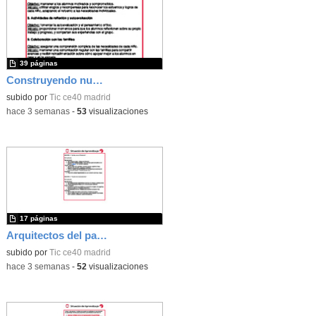
39 páginas
Construyendo nuestro parque de atracciones
subido por
Tic ce40 madrid
-
hace 3 semanas
-
53
visualizaciones
17 páginas
Arquitectos del pasado
subido por
Tic ce40 madrid
-
hace 3 semanas
-
52
visualizaciones