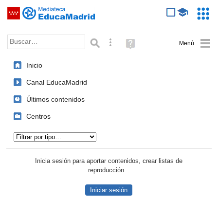
Mediateca de EducaMadrid
Saltar navegación
Servic
Educa
Palabra o frase:
Búsqueda avanzada
Ayuda
(en
ventana
Inicio
nueva)
Canal EducaMadrid
Últimos contenidos
Centros
Tipo de contenido:
Inicia sesión para aportar contenidos, crear listas de
reproducción...
Iniciar sesión