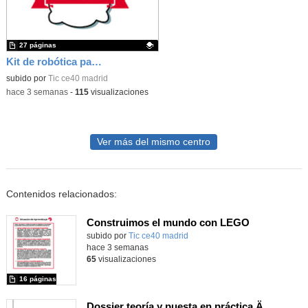
27 páginas
Kit de robótica para Micro:Bit
Contenido educativo.
subido por
Tic ce40 madrid
-
hace 3 semanas
-
115
visualizaciones
Ver más del mismo centro
Contenidos relacionados:
Construimos el mundo con LEGO
subido por
Tic ce40 madrid
-
hace 3 semanas
65
visualizaciones
16 páginas
Dossier teoría y puesta en práctica Äprendizaje Basado en Juegos en Educación Infantil y Primaria