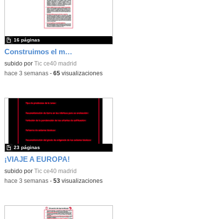
16 páginas
Construimos el mundo con LEGO
subido por
Tic ce40 madrid
-
hace 3 semanas
-
65
visualizaciones
23 páginas
¡VIAJE A EUROPA!
subido por
Tic ce40 madrid
-
hace 3 semanas
-
53
visualizaciones