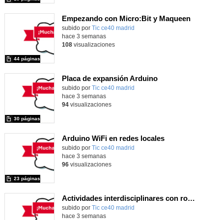
Empezando con Micro:Bit y Maqueen
Contenido educativo.
subido por
Tic ce40 madrid
-
hace 3 semanas
108
visualizaciones
44 páginas
Placa de expansión Arduino
Contenido educativo.
subido por
Tic ce40 madrid
-
hace 3 semanas
94
visualizaciones
30 páginas
Arduino WiFi en redes locales
Contenido educativo.
subido por
Tic ce40 madrid
-
hace 3 semanas
96
visualizaciones
23 páginas
Actividades interdisciplinares con robótica y pensamiento computacional
Contenido educativo.
subido por
Tic ce40 madrid
-
hace 3 semanas