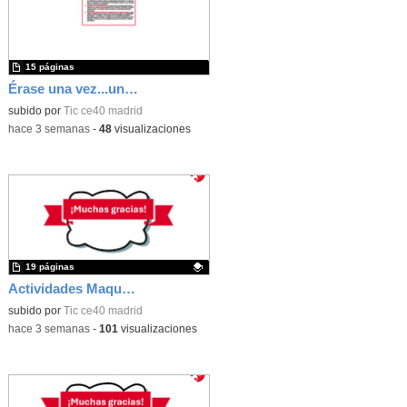
15 páginas
Érase una vez...un castillo medieval
subido por
Tic ce40 madrid
-
hace 3 semanas
-
48
visualizaciones
19 páginas
Actividades Maqueen
Contenido educativo.
subido por
Tic ce40 madrid
-
hace 3 semanas
-
101
visualizaciones