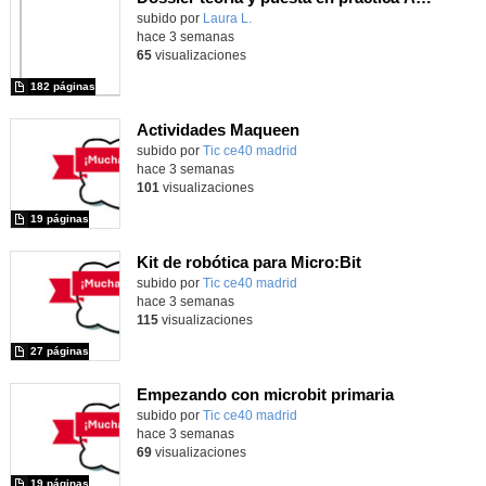
Contenido educativo.
subido por
Laura L.
-
hace 3 semanas
65
visualizaciones
182 páginas
Actividades Maqueen
Contenido educativo.
subido por
Tic ce40 madrid
-
hace 3 semanas
101
visualizaciones
19 páginas
Kit de robótica para Micro:Bit
Contenido educativo.
subido por
Tic ce40 madrid
-
hace 3 semanas
115
visualizaciones
27 páginas
Empezando con microbit primaria
Contenido educativo.
subido por
Tic ce40 madrid
-
hace 3 semanas
69
visualizaciones
19 páginas