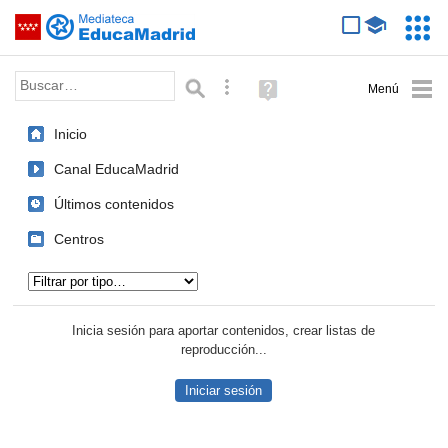
Mediateca de EducaMadrid
Saltar navegación
Servic
Educa
Palabra o frase:
Búsqueda avanzada
Ayuda
(en
ventana
Inicio
nueva)
Canal EducaMadrid
Últimos contenidos
Centros
Tipo de contenido:
Inicia sesión para aportar contenidos, crear listas de
reproducción...
Iniciar sesión