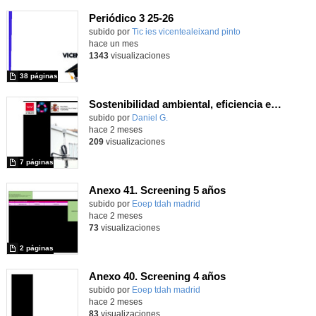
Periódico 3 25-26
subido por
Tic ies vicentealeixand pinto
-
hace un mes
1343
visualizaciones
38 páginas
Sostenibilidad ambiental, eficiencia energética y sistemas de producción inteligente para la industria 4.0
Contenido educativo.
subido por
Daniel G.
-
hace 2 meses
209
visualizaciones
7 páginas
Anexo 41. Screening 5 años
Contenido educativo.
subido por
Eoep tdah madrid
-
hace 2 meses
73
visualizaciones
2 páginas
Anexo 40. Screening 4 años
Contenido educativo.
subido por
Eoep tdah madrid
-
hace 2 meses
83
visualizaciones