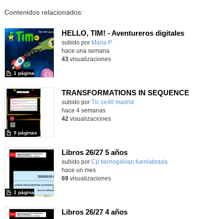
Contenidos relacionados:
HELLO, TIM! - Aventureros digitales
Contenido educativo.
subido por
Maria P.
-
hace una semana
43
visualizaciones
1 página
TRANSFORMATIONS IN SEQUENCE
subido por
Tic ce40 madrid
-
hace 4 semanas
42
visualizaciones
5 páginas
Libros 26/27 5 años
subido por
Cp tiernogalvan fuenlabrada
-
hace un mes
69
visualizaciones
1 página
Libros 26/27 4 años