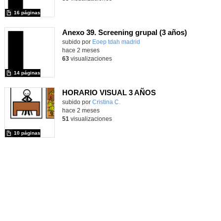
16 páginas
Anexo 39. Screening grupal (3 años)
Contenido educativo.
subido por
Eoep tdah madrid
-
hace 2 meses
63
visualizaciones
14 páginas
HORARIO VISUAL 3 AÑOS
subido por
Cristina C.
-
hace 2 meses
51
visualizaciones
10 páginas