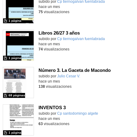
subido por
Cp tiernogalvan fuenlabrada
-
hace un mes
75
visualizaciones
1 página
Libros 26/27 3 años
subido por
Cp tiernogalvan fuenlabrada
-
hace un mes
74
visualizaciones
1 página
Número 3. La Gaceta de Macondo
Contenido educativo.
subido por
Julio Cesar V.
-
hace un mes
138
visualizaciones
68 páginas
INVENTOS 3
Contenido educativo.
subido por
Cp santodomingo algete
-
hace un mes
63
visualizaciones
1 página