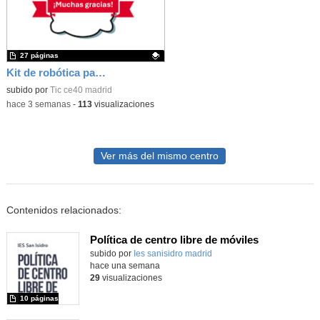
27 páginas
Kit de robótica para Micro:Bit
Contenido educativo.
subido por
Tic ce40 madrid
-
hace 3 semanas
-
113
visualizaciones
Ver más del mismo centro
Contenidos relacionados:
Política de centro libre de móviles
subido por
Ies sanisidro madrid
-
hace una semana
29
visualizaciones
10 páginas