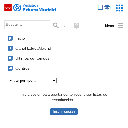
Mediateca de EducaMadrid
Saltar navegación
Servic
Educa
Palabra o frase:
Búsqueda avanzada
Ayuda
(en
ventana
Inicio
nueva)
Canal EducaMadrid
Últimos contenidos
Centros
Tipo de contenido:
Inicia sesión para aportar contenidos, crear listas de
reproducción...
Iniciar sesión