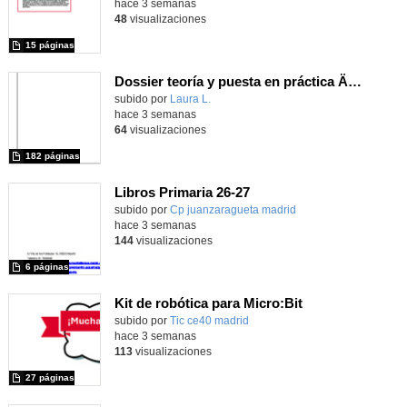
hace 3 semanas
48
visualizaciones
15 páginas
Dossier teoría y puesta en práctica Äprendizaje Basado en Juegos en Educación Infantil y Primaria
Contenido educativo.
subido por
Laura L.
-
hace 3 semanas
64
visualizaciones
182 páginas
Libros Primaria 26-27
subido por
Cp juanzaragueta madrid
-
hace 3 semanas
144
visualizaciones
6 páginas
Kit de robótica para Micro:Bit
Contenido educativo.
subido por
Tic ce40 madrid
-
hace 3 semanas
113
visualizaciones
27 páginas