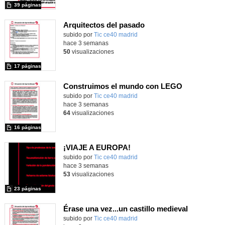
39 páginas
Arquitectos del pasado
subido por
Tic ce40 madrid
-
hace 3 semanas
50
visualizaciones
17 páginas
Construimos el mundo con LEGO
subido por
Tic ce40 madrid
-
hace 3 semanas
64
visualizaciones
16 páginas
¡VIAJE A EUROPA!
subido por
Tic ce40 madrid
-
hace 3 semanas
53
visualizaciones
23 páginas
Érase una vez...un castillo medieval
subido por
Tic ce40 madrid
-