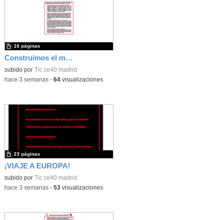
16 páginas
Construimos el mundo con LEGO
subido por
Tic ce40 madrid
-
hace 3 semanas
-
64
visualizaciones
23 páginas
¡VIAJE A EUROPA!
subido por
Tic ce40 madrid
-
hace 3 semanas
-
53
visualizaciones