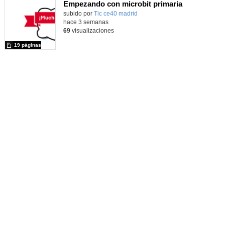
Empezando con microbit primaria
Contenido educativo.
subido por
Tic ce40 madrid
-
hace 3 semanas
69
visualizaciones
19 páginas