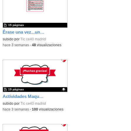
15 páginas
Érase una vez...un castillo medieval
subido por
Tic ce40 madrid
-
hace 3 semanas
-
48
visualizaciones
19 páginas
Actividades Maqueen
Contenido educativo.
subido por
Tic ce40 madrid
-
hace 3 semanas
-
100
visualizaciones