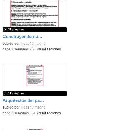
39 páginas
Construyendo nuestro parque de atracciones
subido por
Tic ce40 madrid
-
hace 3 semanas
-
53
visualizaciones
17 páginas
Arquitectos del pasado
subido por
Tic ce40 madrid
-
hace 3 semanas
-
50
visualizaciones