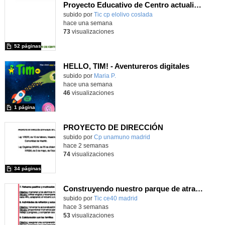
Proyecto Educativo de Centro actualizado 2026
subido por
Tic cp elolivo coslada
-
hace una semana
73
visualizaciones
52 páginas
HELLO, TIM! - Aventureros digitales
Contenido educativo.
subido por
Maria P.
-
hace una semana
46
visualizaciones
1 página
PROYECTO DE DIRECCIÓN
Contenido educativo.
subido por
Cp unamuno madrid
-
hace 2 semanas
74
visualizaciones
34 páginas
Construyendo nuestro parque de atracciones
subido por
Tic ce40 madrid
-
hace 3 semanas
53
visualizaciones