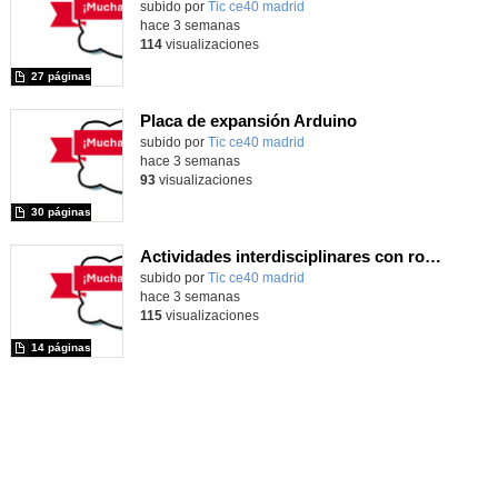
Contenido educativo.
subido por
Tic ce40 madrid
-
hace 3 semanas
114
visualizaciones
27 páginas
Placa de expansión Arduino
Contenido educativo.
subido por
Tic ce40 madrid
-
hace 3 semanas
93
visualizaciones
30 páginas
Actividades interdisciplinares con robótica y pensamiento computacional
Contenido educativo.
subido por
Tic ce40 madrid
-
hace 3 semanas
115
visualizaciones
14 páginas