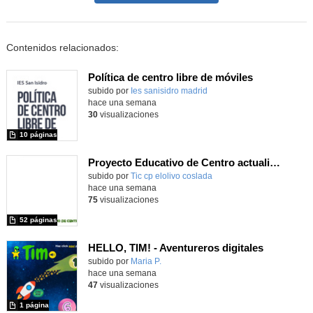
Contenidos relacionados:
Política de centro libre de móviles
subido por
Ies sanisidro madrid
-
hace una semana
30
visualizaciones
10 páginas
Proyecto Educativo de Centro actualizado 2026
subido por
Tic cp elolivo coslada
-
hace una semana
75
visualizaciones
52 páginas
HELLO, TIM! - Aventureros digitales
Contenido educativo.
subido por
Maria P.
-
hace una semana
47
visualizaciones
1 página