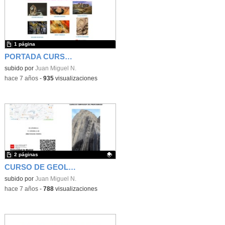
1 página
PORTADA CURSO GEOLOGÍA
subido por
Juan Miguel N.
-
hace 7 años
-
935
visualizaciones
2 páginas
CURSO DE GEOLOGÍA
Contenido educativo.
subido por
Juan Miguel N.
-
hace 7 años
-
788
visualizaciones