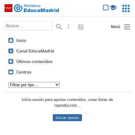
Mediateca de EducaMadrid
Saltar navegación
Servic
Educa
Palabra o frase:
Búsqueda avanzada
Ayuda
(en
ventana
Inicio
nueva)
Canal EducaMadrid
Últimos contenidos
Centros
Tipo de contenido:
Inicia sesión para aportar contenidos, crear listas de
reproducción...
Iniciar sesión