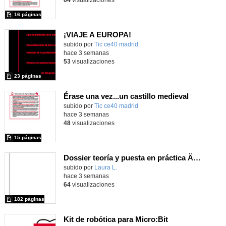
16 páginas
¡VIAJE A EUROPA!
subido por
Tic ce40 madrid
-
hace 3 semanas
53
visualizaciones
23 páginas
Érase una vez...un castillo medieval
subido por
Tic ce40 madrid
-
hace 3 semanas
48
visualizaciones
15 páginas
Dossier teoría y puesta en práctica Äprendizaje Basado en Juegos en Educación Infantil y Primaria
Contenido educativo.
subido por
Laura L.
-
hace 3 semanas
64
visualizaciones
182 páginas
Kit de robótica para Micro:Bit