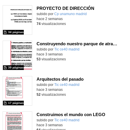
PROYECTO DE DIRECCIÓN
Contenido educativo.
subido por
Cp unamuno madrid
-
hace 2 semanas
74
visualizaciones
34 páginas
Construyendo nuestro parque de atracciones
subido por
Tic ce40 madrid
-
hace 3 semanas
53
visualizaciones
39 páginas
Arquitectos del pasado
subido por
Tic ce40 madrid
-
hace 3 semanas
52
visualizaciones
17 páginas
Construimos el mundo con LEGO
subido por
Tic ce40 madrid
-
hace 3 semanas
64
visualizaciones