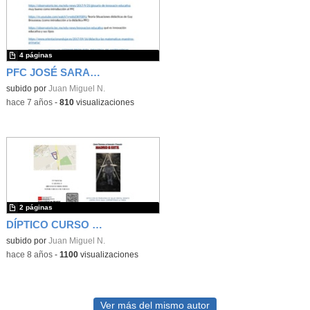
4 páginas
PFC JOSÉ SARAMAGO ENLACES
subido por
Juan Miguel N.
-
hace 7 años
-
810
visualizaciones
2 páginas
DÍPTICO CURSO SALUD MENTAL
subido por
Juan Miguel N.
-
hace 8 años
-
1100
visualizaciones
Ver más del mismo autor