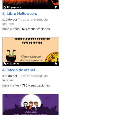
88 páginas
5) Libro Halloween.
Contenido educativo.
subido por
Tic cp andressegovia
leganes
-
hace 4 años
-
604
visualizaciones
4 páginas
4) Juego de atención.
Contenido educativo.
subido por
Tic cp andressegovia
leganes
-
hace 4 años
-
780
visualizaciones