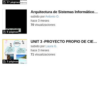
17 páginas
Arquitectura de Sistemas Informáticos y Scripting de Control Maqueen
Contenido educativo.
subido por
Antonio O.
-
hace 3 meses
70
visualizaciones
8 páginas
UNIT 3 -PROYECTO PROPIO DE CIENCIAS 1ER CICLO- CEIP FGL
Contenido educativo.
subido por
Laura G.
-
hace 3 meses
71
visualizaciones
3 páginas