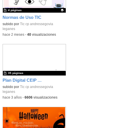
4 páginas
Normas de Uso TIC
Contenido educativo.
subido por
Tic cp andressegovia
leganes
-
hace 2 meses
-
40
visualizaciones
35 páginas
Plan Digital CEIP Andrés Segovia
subido por
Tic cp andressegovia
leganes
-
hace 3 años
-
6606
visualizaciones