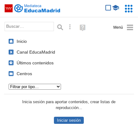
Mediateca de EducaMadrid
Saltar navegación
Servic
Educa
Palabra o frase:
Búsqueda avanzada
Ayuda
(en
ventana
Inicio
nueva)
Canal EducaMadrid
Últimos contenidos
Centros
Tipo de contenido:
Inicia sesión para aportar contenidos, crear listas de
reproducción...
Iniciar sesión