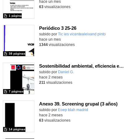
hace un mes
63
visualizaciones
1 página
Periódico 3 25-26
subido por
Tic ies vicentealeixand pinto
-
hace un mes
1344
visualizaciones
38 páginas
Sostenibilidad ambiental, eficiencia energética y sistemas de producción inteligente para la industria 4.0
Contenido educativo.
subido por
Daniel G.
-
hace 2 meses
211
visualizaciones
7 páginas
Anexo 39. Screening grupal (3 años)
Contenido educativo.
subido por
Eoep tdah madrid
-
hace 2 meses
63
visualizaciones
14 páginas