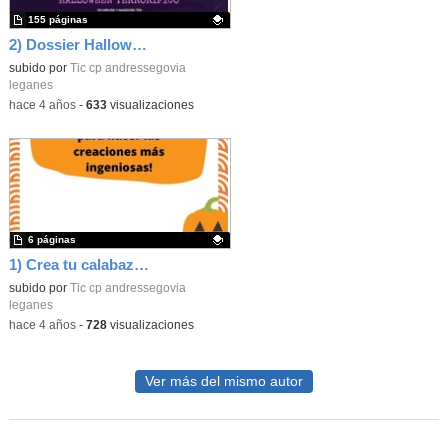
155 páginas
2) Dossier Halloween.
Contenido educativo.
subido por
Tic cp andressegovia
leganes
-
hace 4 años
-
633
visualizaciones
6 páginas
1) Crea tu calabaza de Halloween.
Contenido educativo.
subido por
Tic cp andressegovia
leganes
-
hace 4 años
-
728
visualizaciones
Ver más del mismo autor