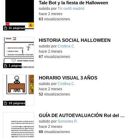
Tale Bot y la fiesta de Halloween
subido por
Tic ce40 madrid
-
hace 2 meses
63
visualizaciones
11 páginas
HISTORIA SOCIAL HALLOWEEN
subido por
Cristina C.
-
hace 2 meses
67
visualizaciones
1 página
HORARIO VISUAL 3 AÑOS
subido por
Cristina C.
-
hace 2 meses
52
visualizaciones
10 páginas
GUÍA DE AUTOEVALUACIÓN Rol del personal educador como acompañantes del juego
Contenido educativo.
subido por
Sonsoles P.
-
hace 2 meses
88
visualizaciones