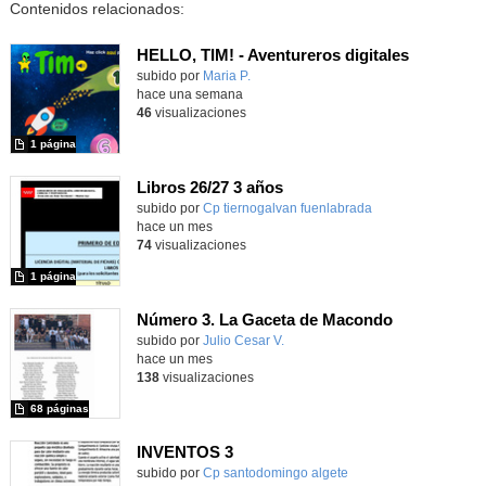
Contenidos relacionados:
HELLO, TIM! - Aventureros digitales
Contenido educativo.
subido por
Maria P.
-
hace una semana
46
visualizaciones
1 página
Libros 26/27 3 años
subido por
Cp tiernogalvan fuenlabrada
-
hace un mes
74
visualizaciones
1 página
Número 3. La Gaceta de Macondo
Contenido educativo.
subido por
Julio Cesar V.
-
hace un mes
138
visualizaciones
68 páginas
INVENTOS 3
Contenido educativo.
subido por
Cp santodomingo algete
-