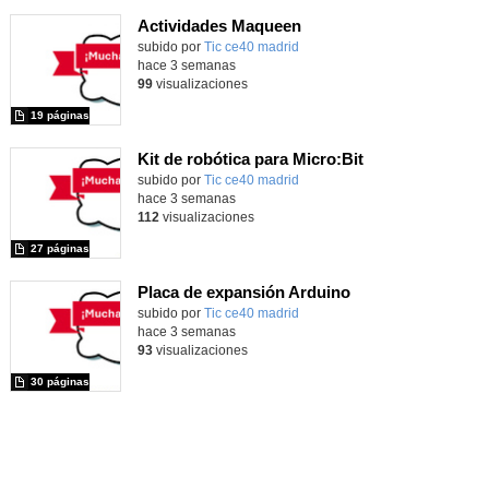
Actividades Maqueen
Contenido educativo.
subido por
Tic ce40 madrid
-
hace 3 semanas
99
visualizaciones
19 páginas
Kit de robótica para Micro:Bit
Contenido educativo.
subido por
Tic ce40 madrid
-
hace 3 semanas
112
visualizaciones
27 páginas
Placa de expansión Arduino
Contenido educativo.
subido por
Tic ce40 madrid
-
hace 3 semanas
93
visualizaciones
30 páginas