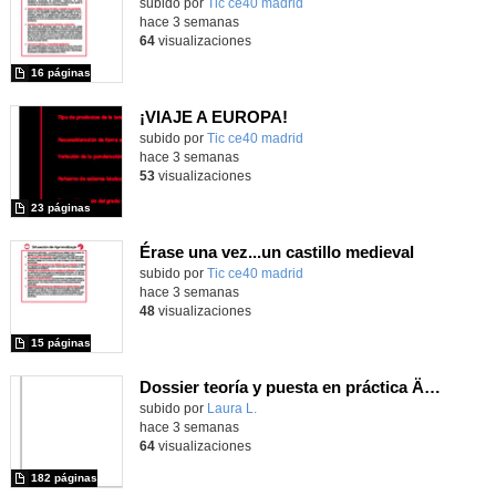
subido por
Tic ce40 madrid
-
hace 3 semanas
64
visualizaciones
16 páginas
¡VIAJE A EUROPA!
subido por
Tic ce40 madrid
-
hace 3 semanas
53
visualizaciones
23 páginas
Érase una vez...un castillo medieval
subido por
Tic ce40 madrid
-
hace 3 semanas
48
visualizaciones
15 páginas
Dossier teoría y puesta en práctica Äprendizaje Basado en Juegos en Educación Infantil y Primaria
Contenido educativo.
subido por
Laura L.
-
hace 3 semanas
64
visualizaciones
182 páginas