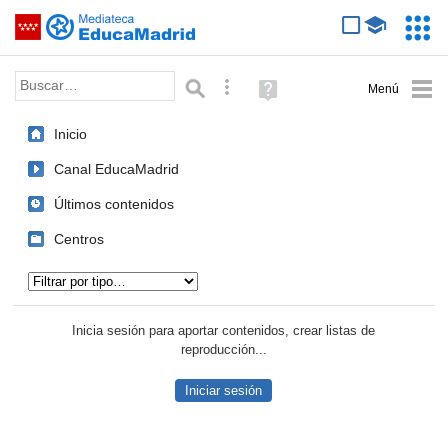
Mediateca de EducaMadrid
Saltar navegación
Servic
Educa
Palabra o frase:
Búsqueda avanzada
Ayuda
(en
ventana
Inicio
nueva)
Canal EducaMadrid
Últimos contenidos
Centros
Tipo de contenido:
Inicia sesión para aportar contenidos, crear listas de
reproducción...
Iniciar sesión