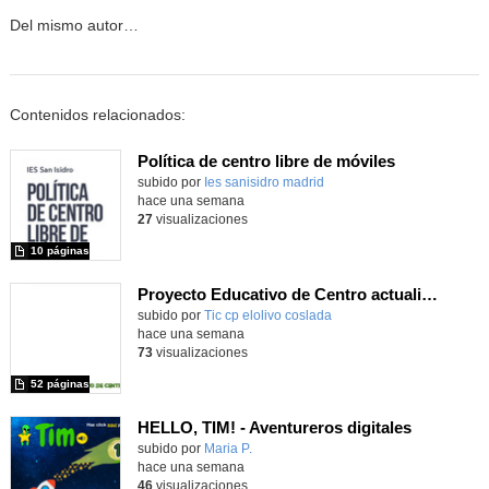
Del mismo autor…
Contenidos relacionados:
Política de centro libre de móviles
subido por
Ies sanisidro madrid
-
hace una semana
27
visualizaciones
10 páginas
Proyecto Educativo de Centro actualizado 2026
subido por
Tic cp elolivo coslada
-
hace una semana
73
visualizaciones
52 páginas
HELLO, TIM! - Aventureros digitales
Contenido educativo.
subido por
Maria P.
-
hace una semana
46
visualizaciones