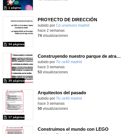
1 página
PROYECTO DE DIRECCIÓN
Contenido educativo.
subido por
Cp unamuno madrid
-
hace 2 semanas
74
visualizaciones
34 páginas
Construyendo nuestro parque de atracciones
subido por
Tic ce40 madrid
-
hace 3 semanas
53
visualizaciones
39 páginas
Arquitectos del pasado
subido por
Tic ce40 madrid
-
hace 3 semanas
50
visualizaciones
17 páginas
Construimos el mundo con LEGO