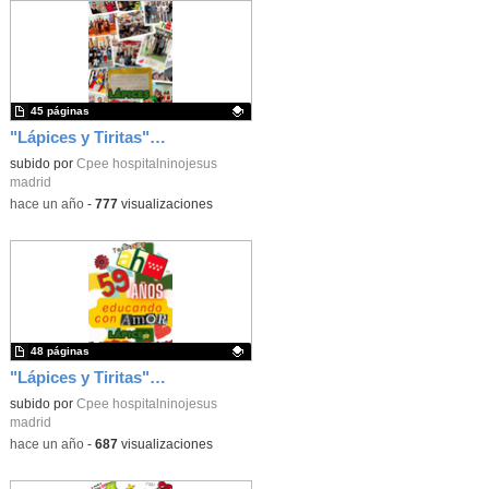
45 páginas
"Lápices y Tiritas" Número 5
Contenido educativo.
subido por
Cpee hospitalninojesus
madrid
-
hace un año
-
777
visualizaciones
48 páginas
"Lápices y Tiritas" Número 4
Contenido educativo.
subido por
Cpee hospitalninojesus
madrid
-
hace un año
-
687
visualizaciones