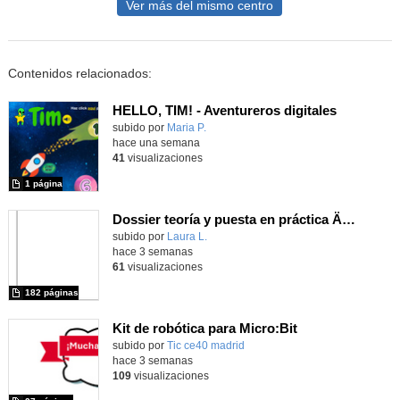
Ver más del mismo centro
Contenidos relacionados:
HELLO, TIM! - Aventureros digitales
Contenido educativo.
subido por
Maria P.
-
hace una semana
41
visualizaciones
1 página
Dossier teoría y puesta en práctica Äprendizaje Basado en Juegos en Educación Infantil y Primaria
Contenido educativo.
subido por
Laura L.
-
hace 3 semanas
61
visualizaciones
182 páginas
Kit de robótica para Micro:Bit
Contenido educativo.
subido por
Tic ce40 madrid
-
hace 3 semanas
109
visualizaciones