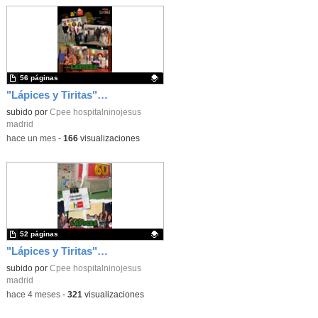
56 páginas
"Lápices y Tiritas" Número 8
Contenido educativo.
subido por
Cpee hospitalninojesus
madrid
-
hace un mes
-
166
visualizaciones
52 páginas
"Lápices y Tiritas" Número 7
Contenido educativo.
subido por
Cpee hospitalninojesus
madrid
-
hace 4 meses
-
321
visualizaciones