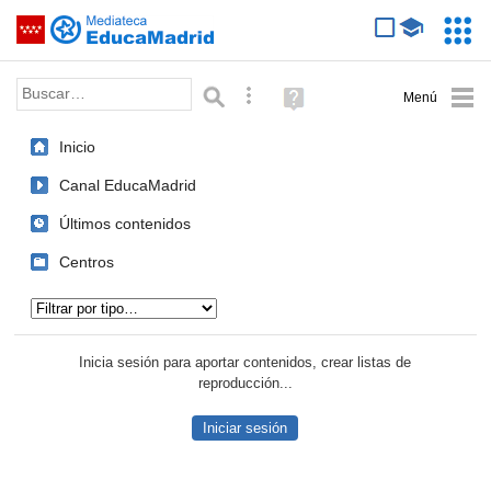
Mediateca de EducaMadrid
Saltar navegación
Servic
Educa
Palabra o frase:
Búsqueda avanzada
Ayuda
(en
ventana
Inicio
nueva)
Canal EducaMadrid
Últimos contenidos
Centros
Tipo de contenido:
Inicia sesión para aportar contenidos, crear listas de
reproducción...
Iniciar sesión