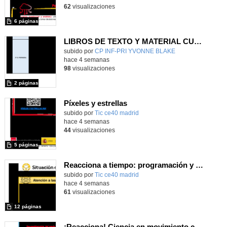
62
visualizaciones
6 páginas
LIBROS DE TEXTO Y MATERIAL CURRICULAR
subido por
CP INF-PRI YVONNE BLAKE
-
hace 4 semanas
98
visualizaciones
2 páginas
Píxeles y estrellas
subido por
Tic ce40 madrid
-
hace 4 semanas
44
visualizaciones
5 páginas
Reacciona a tiempo: programación y reflejos con Micro:bit
subido por
Tic ce40 madrid
-
hace 4 semanas
61
visualizaciones
12 páginas
¡Reacciona! Ciencia en movimiento con micro:bit y Maqueen