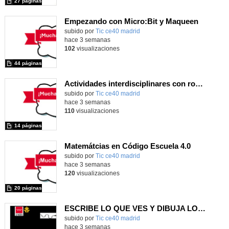
27 páginas
Empezando con Micro:Bit y Maqueen
Contenido educativo.
subido por
Tic ce40 madrid
-
hace 3 semanas
102
visualizaciones
44 páginas
Actividades interdisciplinares con robótica y pensamiento computacional
Contenido educativo.
subido por
Tic ce40 madrid
-
hace 3 semanas
110
visualizaciones
14 páginas
Matemátcias en Código Escuela 4.0
Contenido educativo.
subido por
Tic ce40 madrid
-
hace 3 semanas
120
visualizaciones
20 páginas
ESCRIBE LO QUE VES Y DIBUJA LO QUE LEES
subido por
Tic ce40 madrid
-
hace 3 semanas