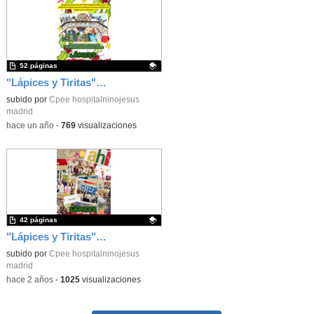
52 páginas
"Lápices y Tiritas" Número 3
Contenido educativo.
subido por
Cpee hospitalninojesus
madrid
-
hace un año
-
769
visualizaciones
42 páginas
"Lápices y Tiritas" Número 2
Contenido educativo.
subido por
Cpee hospitalninojesus
madrid
-
hace 2 años
-
1025
visualizaciones