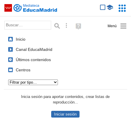
Mediateca de EducaMadrid
Saltar navegación
Servic
Educa
Palabra o frase:
Búsqueda avanzada
Ayuda
(en
ventana
Inicio
nueva)
Canal EducaMadrid
Últimos contenidos
Centros
Tipo de contenido:
Inicia sesión para aportar contenidos, crear listas de
reproducción...
Iniciar sesión