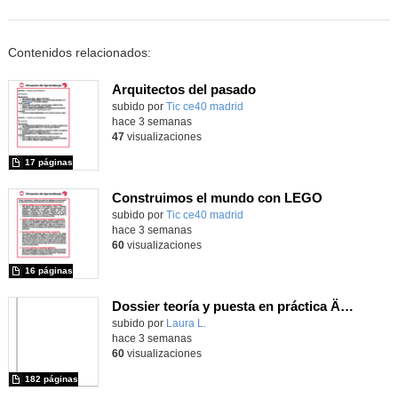
Contenidos relacionados:
Arquitectos del pasado
subido por
Tic ce40 madrid
-
hace 3 semanas
47
visualizaciones
17 páginas
Construimos el mundo con LEGO
subido por
Tic ce40 madrid
-
hace 3 semanas
60
visualizaciones
16 páginas
Dossier teoría y puesta en práctica Äprendizaje Basado en Juegos en Educación Infantil y Primaria
Contenido educativo.
subido por
Laura L.
-
hace 3 semanas
60
visualizaciones
182 páginas