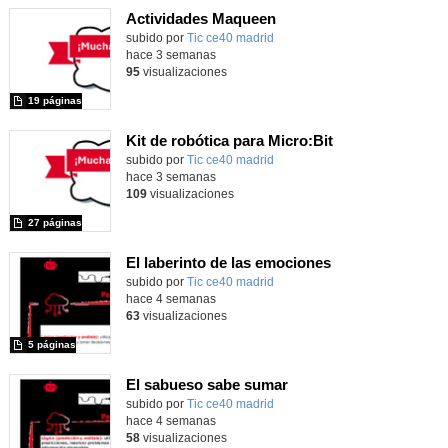
Actividades Maqueen
Contenido educativo.
subido por
Tic ce40 madrid
-
hace 3 semanas
95
visualizaciones
19 páginas
Kit de robótica para Micro:Bit
Contenido educativo.
subido por
Tic ce40 madrid
-
hace 3 semanas
109
visualizaciones
27 páginas
El laberinto de las emociones
subido por
Tic ce40 madrid
-
hace 4 semanas
63
visualizaciones
5 páginas
El sabueso sabe sumar
subido por
Tic ce40 madrid
-
hace 4 semanas
58
visualizaciones