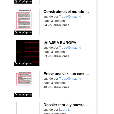
17 páginas
Construimos el mundo con LEGO
subido por
Tic ce40 madrid
-
hace 3 semanas
64
visualizaciones
16 páginas
¡VIAJE A EUROPA!
subido por
Tic ce40 madrid
-
hace 3 semanas
53
visualizaciones
23 páginas
Érase una vez...un castillo medieval
subido por
Tic ce40 madrid
-
hace 3 semanas
48
visualizaciones
15 páginas
Dossier teoría y puesta en práctica Äprendizaje Basado en Juegos en Educación Infantil y Primaria
Contenido educativo.
subido por
Laura L.
-
hace 3 semanas