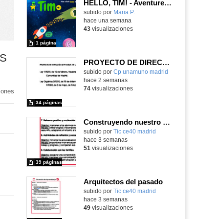
HELLO, TIM! - Aventureros digitales
Contenido educativo.
subido por
Maria P.
-
hace una semana
43
visualizaciones
1 página
AS
PROYECTO DE DIRECCIÓN
Contenido educativo.
subido por
Cp unamuno madrid
-
hace 2 semanas
74
visualizaciones
iones
34 páginas
Construyendo nuestro parque de atracciones
subido por
Tic ce40 madrid
-
hace 3 semanas
51
visualizaciones
39 páginas
Arquitectos del pasado
subido por
Tic ce40 madrid
-
hace 3 semanas
49
visualizaciones