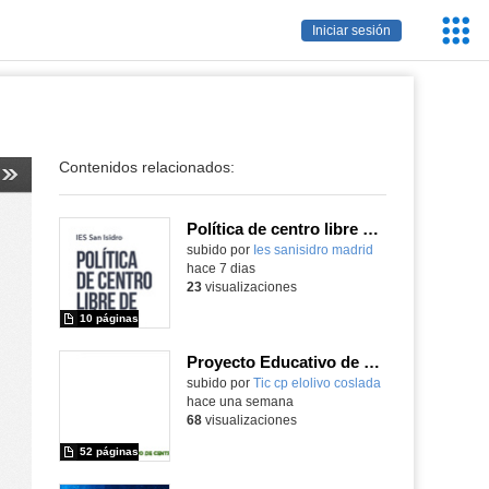
Servic
Iniciar sesión
Educa
Contenidos relacionados:
Política de centro libre de móviles
subido por
Ies sanisidro madrid
-
hace 7 dias
23
visualizaciones
10 páginas
Proyecto Educativo de Centro actualizado 2026
subido por
Tic cp elolivo coslada
-
hace una semana
68
visualizaciones
52 páginas