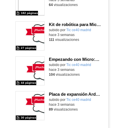
64
visualizaciones
182 páginas
Kit de robótica para Micro:Bit
Contenido educativo.
subido por
Tic ce40 madrid
-
hace 3 semanas
111
visualizaciones
27 páginas
Empezando con Micro:Bit y Maqueen
Contenido educativo.
subido por
Tic ce40 madrid
-
hace 3 semanas
104
visualizaciones
44 páginas
Placa de expansión Arduino
Contenido educativo.
subido por
Tic ce40 madrid
-
hace 3 semanas
89
visualizaciones
30 páginas