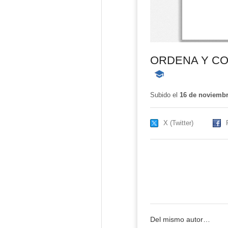
ORDENA Y CO
-
Contenido
educativo
Subido el
16 de noviembr
X (Twitter)
Del mismo autor…