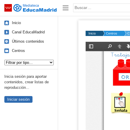
Mediateca de EducaMadrid
Saltar navegación
Palabra o frase:
Inicio
Canal EducaMadrid
Inicio
Centros
C
Últimos contenidos
Centros
Tipo de contenido:
Inicia sesión para aportar
contenidos, crear listas de
reproducción...
Iniciar sesión