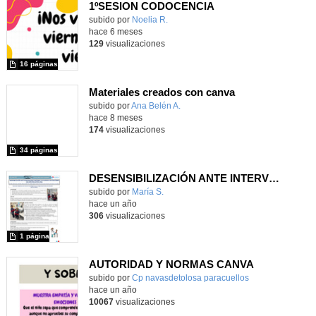
1ºSESION CODOCENCIA
Contenido educativo.
subido por
Noelia R.
-
hace 6 meses
129
visualizaciones
16 páginas
Materiales creados con canva
Contenido educativo.
subido por
Ana Belén A.
-
hace 8 meses
174
visualizaciones
34 páginas
DESENSIBILIZACIÓN ANTE INTERVENCIONES SANITARIAS EN PACIENTES CON TRASTORNO DEL ESPECTRO AUTISTA (TEA)
Contenido educativo.
subido por
María S.
-
hace un año
306
visualizaciones
1 página
AUTORIDAD Y NORMAS CANVA
subido por
Cp navasdetolosa paracuellos
-
hace un año
10067
visualizaciones