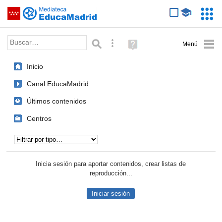
Mediateca de EducaMadrid
Saltar navegación
Servic
Educa
Palabra o frase:
Búsqueda avanzada
Ayuda
(en
ventana
Inicio
nueva)
Canal EducaMadrid
Últimos contenidos
Centros
Tipo de contenido:
Inicia sesión para aportar contenidos, crear listas de
reproducción...
Iniciar sesión