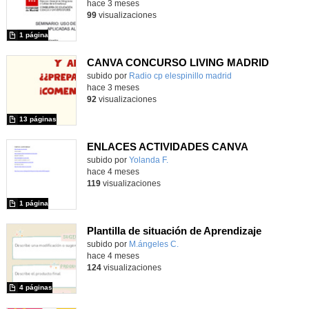
hace 3 meses
99
visualizaciones
1 página
CANVA CONCURSO LIVING MADRID
Contenido educativo.
subido por
Radio cp elespinillo madrid
-
hace 3 meses
92
visualizaciones
13 páginas
ENLACES ACTIVIDADES CANVA
Contenido educativo.
subido por
Yolanda F.
-
hace 4 meses
119
visualizaciones
1 página
Plantilla de situación de Aprendizaje
Contenido educativo.
subido por
M.ángeles C.
-
hace 4 meses
124
visualizaciones
4 páginas