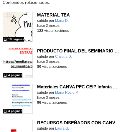
Contenidos relacionados:
MATERIAL TEA
Contenido educativo.
subido por
Maria D.
-
hace 2 meses
122
visualizaciones
13 páginas
PRODUCTO FINAL DEL SEMINARIO "RECURSOS Y METODOLOGÍA PARA ALUMNADO CON TEA EN CENTROS PREFERENTES (CURSO 2025-2026)
Contenido educativo.
subido por
Cristina D.
-
hace 3 meses
80
visualizaciones
4 páginas
Materiales CANVA PFC CEIP Infanta Leonor curso 25-26
Contenido educativo.
subido por
Maria Rocio M.
-
hace 3 meses
96
visualizaciones
3 páginas
RECURSOS DISEÑADOS CON CANVA- SEMINARIO CEIPSO LEOPOLDO CALVO-SOTELO
Contenido educativo.
subido por
Laura G.
-