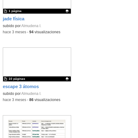
1 página
jade física
Contenido educativo.
subido por
Almudena I.
-
hace 3 meses
-
94
visualizaciones
10 páginas
escape 3 átomos
Contenido educativo.
subido por
Almudena I.
-
hace 3 meses
-
86
visualizaciones