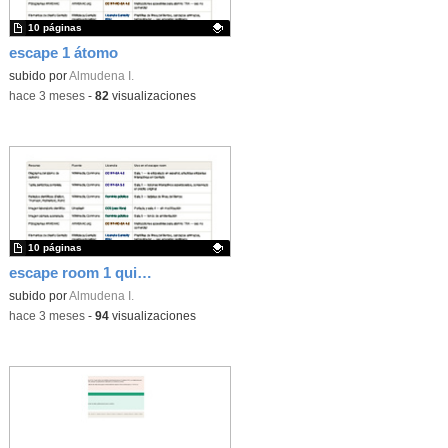
10 páginas
escape 1 átomo
Contenido educativo.
subido por
Almudena I.
-
hace 3 meses
-
82
visualizaciones
10 páginas
escape room 1 quimica
Contenido educativo.
subido por
Almudena I.
-
hace 3 meses
-
94
visualizaciones