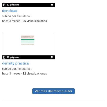
12 páginas
densidad
Contenido educativo.
subido por
Almudena I.
-
hace 3 meses
-
96
visualizaciones
12 páginas
density practica
Contenido educativo.
subido por
Almudena I.
-
hace 3 meses
-
82
visualizaciones
Ver más del mismo autor