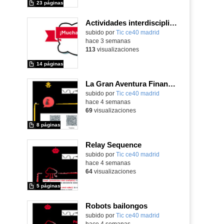
23 páginas
Actividades interdisciplinares con robótica y pensamiento computacional
Contenido educativo.
subido por
Tic ce40 madrid
-
hace 3 semanas
113
visualizaciones
14 páginas
La Gran Aventura Financiera
subido por
Tic ce40 madrid
-
hace 4 semanas
69
visualizaciones
8 páginas
Relay Sequence
subido por
Tic ce40 madrid
-
hace 4 semanas
64
visualizaciones
5 páginas
Robots bailongos
subido por
Tic ce40 madrid
-
hace 4 semanas