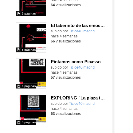
64
visualizaciones
5 páginas
El laberinto de las emociones
subido por
Tic ce40 madrid
-
hace 4 semanas
66
visualizaciones
5 páginas
Pintamos como Picasso
subido por
Tic ce40 madrid
-
hace 4 semanas
57
visualizaciones
5 páginas
EXPLORING "La plaza tiene una torre" with MachaBOT
subido por
Tic ce40 madrid
-
hace 4 semanas
63
visualizaciones
5 páginas