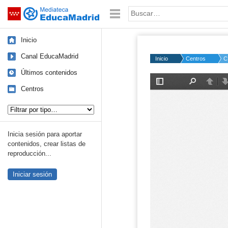
Mediateca de EducaMadrid
Saltar navegación
Palabra o frase:
Inicio
Canal EducaMadrid
Inicio
Centros
C
Últimos contenidos
Centros
Tipo de contenido:
Inicia sesión para aportar
contenidos, crear listas de
reproducción...
Iniciar sesión