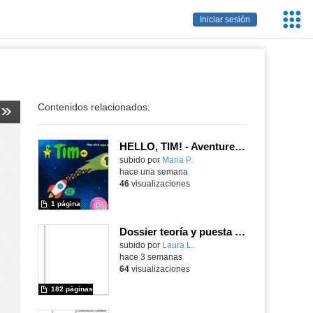
Servic
Iniciar sesión
Educa
Contenidos relacionados:
HELLO, TIM! - Aventureros digitales
Contenido educativo.
subido por
Maria P.
-
hace una semana
46
visualizaciones
1 página
Dossier teoría y puesta en práctica Äprendizaje Basado en Juegos en Educación Infantil y Primaria
Contenido educativo.
subido por
Laura L.
-
hace 3 semanas
64
visualizaciones
182 páginas