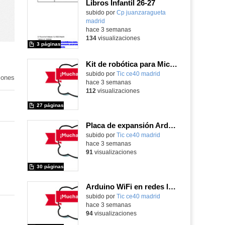
Libros Infantil 26-27
subido por
Cp juanzaragueta
madrid
-
hace 3 semanas
134
visualizaciones
3 páginas
Kit de robótica para Micro:Bit
Contenido educativo.
subido por
Tic ce40 madrid
-
iones
hace 3 semanas
112
visualizaciones
27 páginas
Placa de expansión Arduino
Contenido educativo.
subido por
Tic ce40 madrid
-
hace 3 semanas
91
visualizaciones
30 páginas
Arduino WiFi en redes locales
Contenido educativo.
subido por
Tic ce40 madrid
-
hace 3 semanas
94
visualizaciones