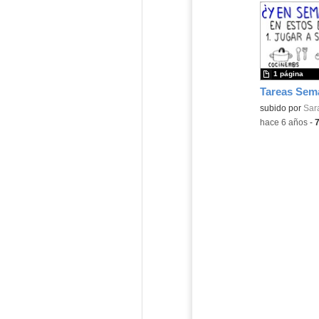
1 página
Tareas Sem
subido por
Sar
-
hace 6 años
-