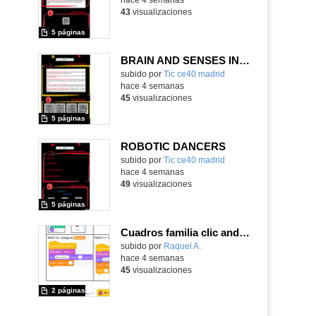
43
visualizaciones
5 páginas
BRAIN AND SENSES IN ACTION
subido por
Tic ce40 madrid
-
hace 4 semanas
45
visualizaciones
5 páginas
ROBOTIC DANCERS
subido por
Tic ce40 madrid
-
hace 4 semanas
49
visualizaciones
5 páginas
Cuadros familia clic and play
Contenido educativo.
subido por
Raquel A.
-
hace 4 semanas
45
visualizaciones
2 páginas