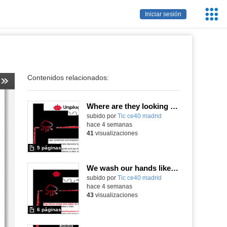
Servic
Iniciar sesión
Educa
Contenidos relacionados:
Where are they looking at?
subido por
Tic ce40 madrid
-
hace 4 semanas
41
visualizaciones
5 páginas
We wash our hands like robots
subido por
Tic ce40 madrid
-
hace 4 semanas
43
visualizaciones
6 páginas