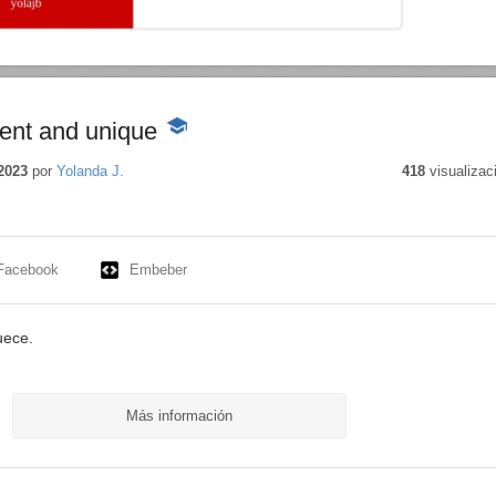
rent and unique
-
Contenido
educativo
2023
por
Yolanda J.
418
visualizac
Facebook
Embeber
uece.
Más información