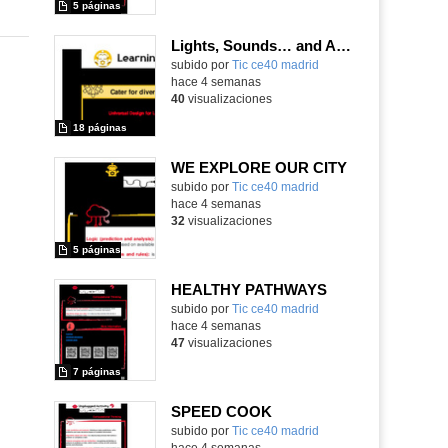
5 páginas
Lights, Sounds… and Action!
subido por
Tic ce40 madrid
-
hace 4 semanas
40
visualizaciones
18 páginas
WE EXPLORE OUR CITY
subido por
Tic ce40 madrid
-
hace 4 semanas
32
visualizaciones
5 páginas
HEALTHY PATHWAYS
subido por
Tic ce40 madrid
-
hace 4 semanas
47
visualizaciones
7 páginas
SPEED COOK
subido por
Tic ce40 madrid
-
hace 4 semanas