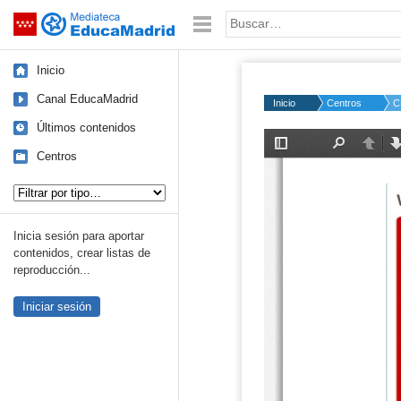
Mediateca de EducaMadrid
Saltar navegación
Palabra o frase:
Inicio
Canal EducaMadrid
Inicio
Centros
C
Últimos contenidos
Centros
Tipo de contenido:
Inicia sesión para aportar
contenidos, crear listas de
reproducción...
Iniciar sesión