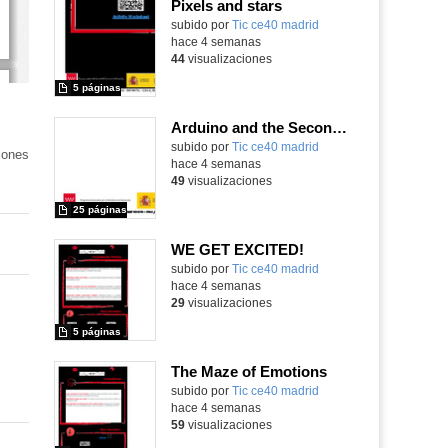
Pixels and stars
subido por
Tic ce40 madrid
-
hace 4 semanas
44
visualizaciones
5 páginas
Arduino and the Second World War
subido por
Tic ce40 madrid
-
iones
hace 4 semanas
49
visualizaciones
25 páginas
WE GET EXCITED!
subido por
Tic ce40 madrid
-
hace 4 semanas
29
visualizaciones
5 páginas
The Maze of Emotions
subido por
Tic ce40 madrid
-
hace 4 semanas
59
visualizaciones