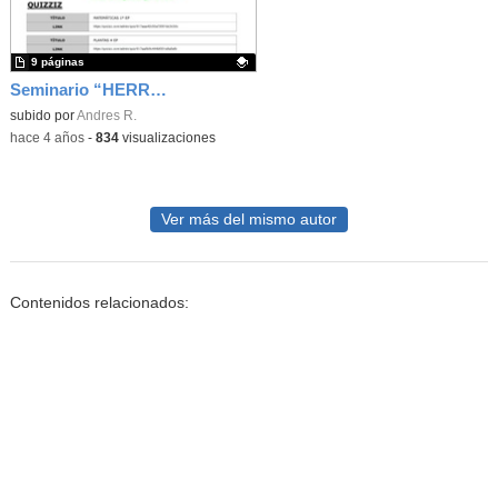
9 páginas
Seminario “HERRAMIENTAS DIDÁCTICAS PARA TABLETS EN ED. PRIMARIA” CEIPSO ADOLFO SUÁREZ (Madrid) Curso 2021-2022 Recursos digitales generados
Contenido educativo.
subido por
Andres R.
-
hace 4 años
-
834
visualizaciones
Ver más del mismo autor
Contenidos relacionados: