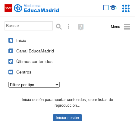
Mediateca de EducaMadrid
Saltar navegación
Servic
Educa
Palabra o frase:
Búsqueda avanzada
Ayuda
(en
ventana
Inicio
nueva)
Canal EducaMadrid
Últimos contenidos
Centros
Tipo de contenido:
Inicia sesión para aportar contenidos, crear listas de
reproducción...
Iniciar sesión