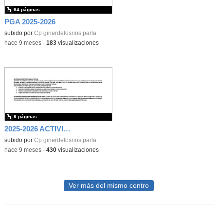
64 páginas
PGA 2025-2026
subido por
Cp ginerdelosrios parla
-
hace 9 meses
-
183
visualizaciones
9 páginas
2025-2026 ACTIVIDADES COMPLEMENTARIAS
subido por
Cp ginerdelosrios parla
-
hace 9 meses
-
430
visualizaciones
Ver más del mismo centro