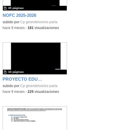
35 páginas
NOFC 2025-2026
subido por
Cp ginerdelosrios parla
-
hace 9 meses
-
181
visualizaciones
34 páginas
PROYECTO EDUCATIVO 2025-2026
subido por
Cp ginerdelosrios parla
-
hace 9 meses
-
225
visualizaciones