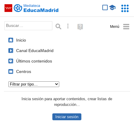
Mediateca de EducaMadrid
Saltar navegación
Servic
Educa
Palabra o frase:
Búsqueda avanzada
Ayuda
(en
ventana
Inicio
nueva)
Canal EducaMadrid
Últimos contenidos
Centros
Tipo de contenido:
Inicia sesión para aportar contenidos, crear listas de
reproducción...
Iniciar sesión