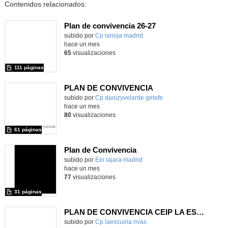
Contenidos relacionados:
Plan de convivencia 26-27
Contenido educativo.
subido por
Cp larioja madrid
-
hace un mes
65
visualizaciones
111 páginas
PLAN DE CONVIVENCIA
Contenido educativo.
subido por
Cp daoizyvelarde getafe
-
hace un mes
80
visualizaciones
61 páginas
Plan de Convivencia
subido por
Eei lajara madrid
-
hace un mes
77
visualizaciones
31 páginas
PLAN DE CONVIVENCIA CEIP LA ESCUELA
subido por
Cp laescuela rivas
-