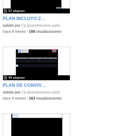
57 páginas
PLAN INCLUYO 2025-2026
subido por
Cp ginerdelosrios parla
-
hace 9 meses
-
188
visualizaciones
99 páginas
PLAN DE CONVIVENCIA
subido por
Cp ginerdelosrios parla
-
hace 9 meses
-
183
visualizaciones