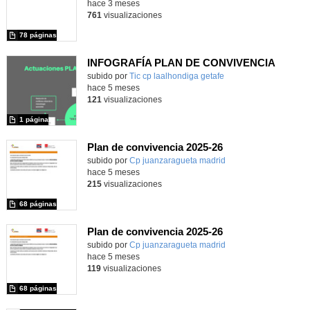
hace 3 meses
761
visualizaciones
78 páginas
INFOGRAFÍA PLAN DE CONVIVENCIA
Contenido educativo.
subido por
Tic cp laalhondiga getafe
-
hace 5 meses
121
visualizaciones
1 página
Plan de convivencia 2025-26
subido por
Cp juanzaragueta madrid
-
hace 5 meses
215
visualizaciones
68 páginas
Plan de convivencia 2025-26
subido por
Cp juanzaragueta madrid
-
hace 5 meses
119
visualizaciones
68 páginas