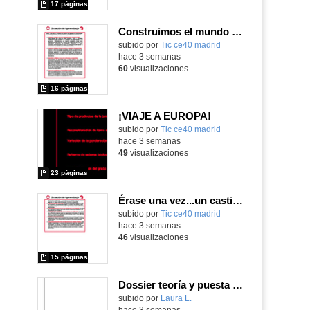
17 páginas
Construimos el mundo con LEGO
subido por
Tic ce40 madrid
-
hace 3 semanas
60
visualizaciones
16 páginas
¡VIAJE A EUROPA!
subido por
Tic ce40 madrid
-
hace 3 semanas
49
visualizaciones
23 páginas
Érase una vez...un castillo medieval
subido por
Tic ce40 madrid
-
hace 3 semanas
46
visualizaciones
15 páginas
Dossier teoría y puesta en práctica Äprendizaje Basado en Juegos en Educación Infantil y Primaria
Contenido educativo.
subido por
Laura L.
-
hace 3 semanas