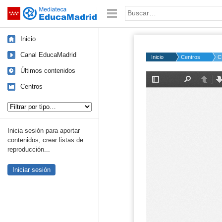
Mediateca de EducaMadrid
Saltar navegación
Palabra o frase:
Inicio
Canal EducaMadrid
Inicio
Centros
C
Últimos contenidos
Centros
Tipo de contenido:
Inicia sesión para aportar
contenidos, crear listas de
reproducción...
Iniciar sesión