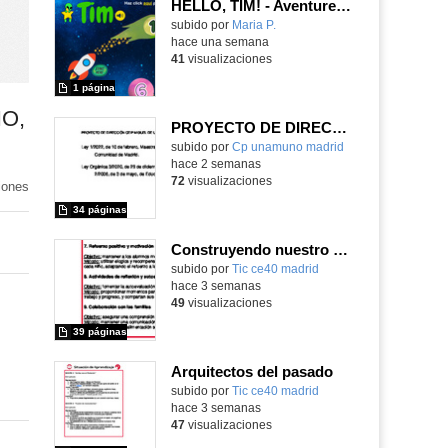
HELLO, TIM! - Aventureros digitales
Contenido educativo.
subido por
Maria P.
-
hace una semana
41
visualizaciones
1 página
O,
PROYECTO DE DIRECCIÓN
Contenido educativo.
subido por
Cp unamuno madrid
-
hace 2 semanas
72
visualizaciones
iones
34 páginas
Construyendo nuestro parque de atracciones
subido por
Tic ce40 madrid
-
hace 3 semanas
49
visualizaciones
39 páginas
Arquitectos del pasado
subido por
Tic ce40 madrid
-
hace 3 semanas
47
visualizaciones