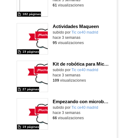
61
visualizaciones
182 páginas
Actividades Maqueen
Contenido educativo.
subido por
Tic ce40 madrid
-
hace 3 semanas
95
visualizaciones
19 páginas
Kit de robótica para Micro:Bit
Contenido educativo.
subido por
Tic ce40 madrid
-
hace 3 semanas
109
visualizaciones
27 páginas
Empezando con microbit primaria
Contenido educativo.
subido por
Tic ce40 madrid
-
hace 3 semanas
66
visualizaciones
19 páginas