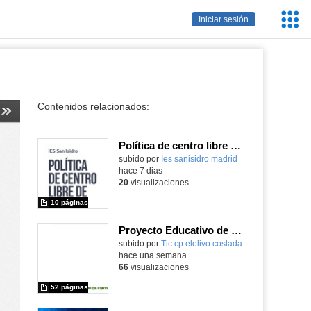
Servic
Iniciar sesión
Educa
Contenidos relacionados:
Política de centro libre de móviles
subido por
Ies sanisidro madrid
-
hace 7 dias
20
visualizaciones
10 páginas
Proyecto Educativo de Centro actualizado 2026
subido por
Tic cp elolivo coslada
-
hace una semana
66
visualizaciones
52 páginas