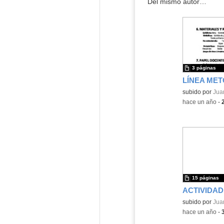
Del mismo autor…
3 páginas
Contenido educ
subido por
Jua
-
hace un año
-
15 páginas
Contenido educ
subido por
Jua
-
hace un año
-