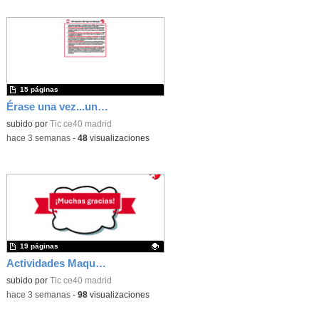
15 páginas
Érase una vez...un castillo medieval
subido por
Tic ce40 madrid
-
hace 3 semanas
-
48
visualizaciones
19 páginas
Actividades Maqueen
Contenido educativo.
subido por
Tic ce40 madrid
-
hace 3 semanas
-
98
visualizaciones