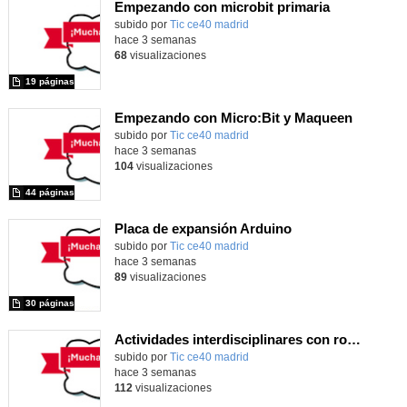
Empezando con microbit primaria
Contenido educativo.
subido por
Tic ce40 madrid
-
hace 3 semanas
68
visualizaciones
19 páginas
Empezando con Micro:Bit y Maqueen
Contenido educativo.
subido por
Tic ce40 madrid
-
hace 3 semanas
104
visualizaciones
44 páginas
Placa de expansión Arduino
Contenido educativo.
subido por
Tic ce40 madrid
-
hace 3 semanas
89
visualizaciones
30 páginas
Actividades interdisciplinares con robótica y pensamiento computacional
Contenido educativo.
subido por
Tic ce40 madrid
-
hace 3 semanas
112
visualizaciones