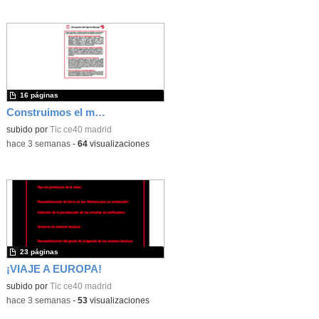
16 páginas
Construimos el mundo con LEGO
subido por
Tic ce40 madrid
-
hace 3 semanas
-
64
visualizaciones
23 páginas
¡VIAJE A EUROPA!
subido por
Tic ce40 madrid
-
hace 3 semanas
-
53
visualizaciones