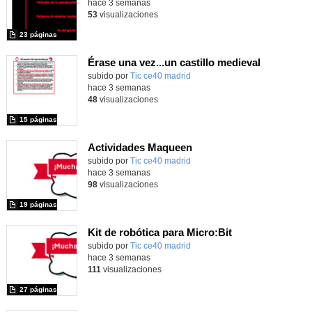
hace 3 semanas
53
visualizaciones
23 páginas
Érase una vez...un castillo medieval
subido por
Tic ce40 madrid
-
hace 3 semanas
48
visualizaciones
15 páginas
Actividades Maqueen
Contenido educativo.
subido por
Tic ce40 madrid
-
hace 3 semanas
98
visualizaciones
19 páginas
Kit de robótica para Micro:Bit
Contenido educativo.
subido por
Tic ce40 madrid
-
hace 3 semanas
111
visualizaciones
27 páginas