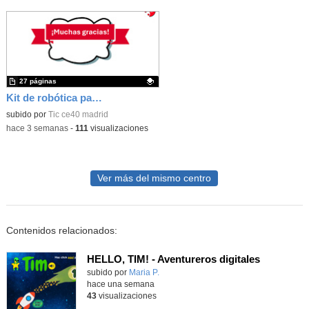
27 páginas
Kit de robótica para Micro:Bit
Contenido educativo.
subido por
Tic ce40 madrid
-
hace 3 semanas
-
111
visualizaciones
Ver más del mismo centro
Contenidos relacionados:
HELLO, TIM! - Aventureros digitales
Contenido educativo.
subido por
Maria P.
-
hace una semana
43
visualizaciones