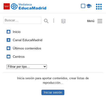
Mediateca de EducaMadrid
Saltar navegación
Servic
Educa
Palabra o frase:
Búsqueda avanzada
Ayuda
(en
ventana
Inicio
nueva)
Canal EducaMadrid
Últimos contenidos
Centros
Tipo de contenido:
Inicia sesión para aportar contenidos, crear listas de
reproducción...
Iniciar sesión