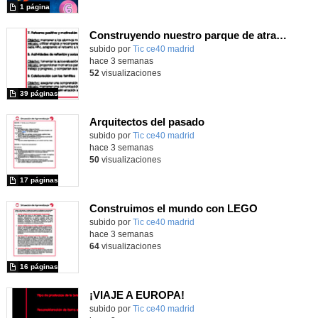
1 página
Construyendo nuestro parque de atracciones
subido por
Tic ce40 madrid
-
hace 3 semanas
52
visualizaciones
39 páginas
Arquitectos del pasado
subido por
Tic ce40 madrid
-
hace 3 semanas
50
visualizaciones
17 páginas
Construimos el mundo con LEGO
subido por
Tic ce40 madrid
-
hace 3 semanas
64
visualizaciones
16 páginas
¡VIAJE A EUROPA!
subido por
Tic ce40 madrid
-