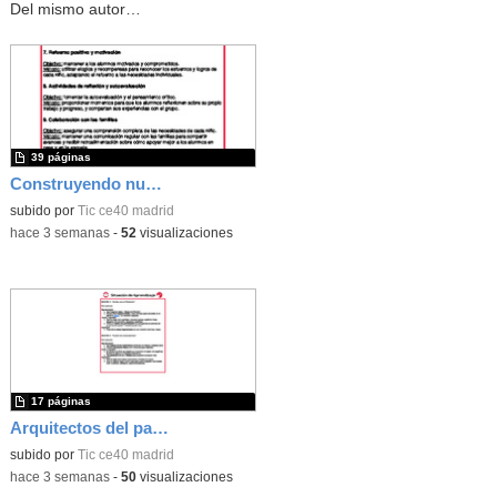
Del mismo autor…
39 páginas
Construyendo nuestro parque de atracciones
subido por
Tic ce40 madrid
-
hace 3 semanas
-
52
visualizaciones
17 páginas
Arquitectos del pasado
subido por
Tic ce40 madrid
-
hace 3 semanas
-
50
visualizaciones