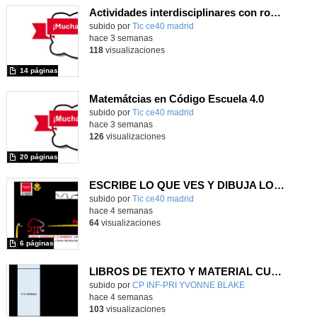
Actividades interdisciplinares con robótica y pensamiento computacional
Contenido educativo.
subido por
Tic ce40 madrid
-
hace 3 semanas
118
visualizaciones
14 páginas
Matemátcias en Código Escuela 4.0
Contenido educativo.
subido por
Tic ce40 madrid
-
hace 3 semanas
126
visualizaciones
20 páginas
ESCRIBE LO QUE VES Y DIBUJA LO QUE LEES
subido por
Tic ce40 madrid
-
hace 4 semanas
64
visualizaciones
6 páginas
LIBROS DE TEXTO Y MATERIAL CURRICULAR
subido por
CP INF-PRI YVONNE BLAKE
-
hace 4 semanas
103
visualizaciones