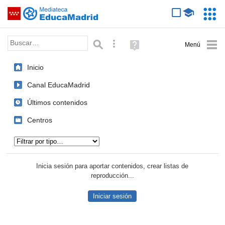
Mediateca de EducaMadrid
Saltar navegación
Servic
Educa
Palabra o frase:
Búsqueda avanzada
Ayuda
(en
ventana
Inicio
nueva)
Canal EducaMadrid
Últimos contenidos
Centros
Tipo de contenido:
Inicia sesión para aportar contenidos, crear listas de
reproducción...
Iniciar sesión