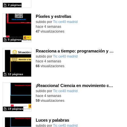
2 páginas
Píxeles y estrellas
subido por
Tic ce40 madrid
-
hace 4 semanas
47
visualizaciones
5 páginas
Reacciona a tiempo: programación y reflejos con Micro:bit
subido por
Tic ce40 madrid
-
hace 4 semanas
66
visualizaciones
12 páginas
¡Reacciona! Ciencia en movimiento con micro:bit y Maqueen
subido por
Tic ce40 madrid
-
hace 4 semanas
59
visualizaciones
19 páginas
Luces y palabras
subido por
Tic ce40 madrid
-