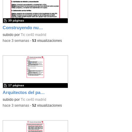
39 páginas
Construyendo nuestro parque de atracciones
subido por
Tic ce40 madrid
-
hace 3 semanas
-
53
visualizaciones
17 páginas
Arquitectos del pasado
subido por
Tic ce40 madrid
-
hace 3 semanas
-
52
visualizaciones