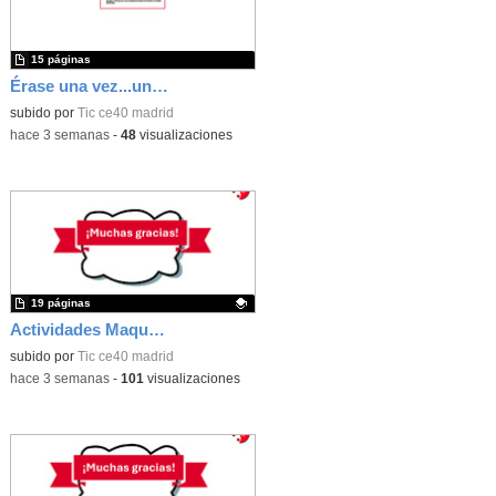
15 páginas
Érase una vez...un castillo medieval
subido por
Tic ce40 madrid
-
hace 3 semanas
-
48
visualizaciones
19 páginas
Actividades Maqueen
Contenido educativo.
subido por
Tic ce40 madrid
-
hace 3 semanas
-
101
visualizaciones