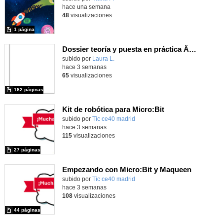
hace una semana
48
visualizaciones
1 página
Dossier teoría y puesta en práctica Äprendizaje Basado en Juegos en Educación Infantil y Primaria
Contenido educativo.
subido por
Laura L.
-
hace 3 semanas
65
visualizaciones
182 páginas
Kit de robótica para Micro:Bit
Contenido educativo.
subido por
Tic ce40 madrid
-
hace 3 semanas
115
visualizaciones
27 páginas
Empezando con Micro:Bit y Maqueen
Contenido educativo.
subido por
Tic ce40 madrid
-
hace 3 semanas
108
visualizaciones
44 páginas