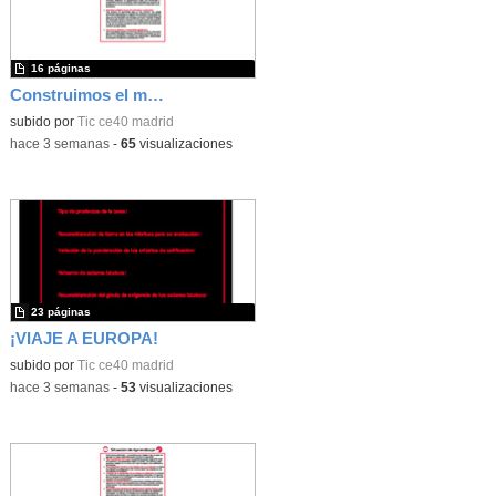
16 páginas
Construimos el mundo con LEGO
subido por
Tic ce40 madrid
-
hace 3 semanas
-
65
visualizaciones
23 páginas
¡VIAJE A EUROPA!
subido por
Tic ce40 madrid
-
hace 3 semanas
-
53
visualizaciones