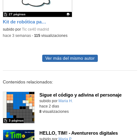
27 páginas
Kit de robótica para Micro:Bit
Contenido educativo.
subido por
Tic ce40 madrid
-
hace 3 semanas
-
115
visualizaciones
Ver más del mismo autor
Contenidos relacionados:
Sigue el código y adivina el personaje
Contenido educativo.
subido por
Maria H.
-
hace 2 dias
8
visualizaciones
3 páginas
HELLO, TIM! - Aventureros digitales
Contenido educativo.
subido por
Maria P.
-