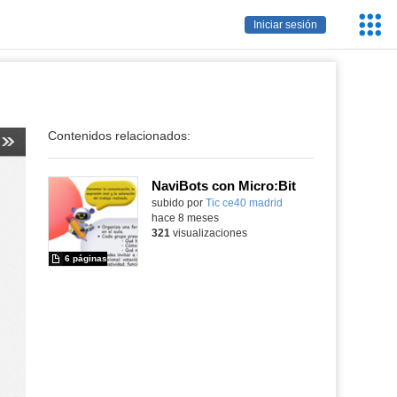
Servic
Iniciar sesión
Educa
Contenidos relacionados:
NaviBots con Micro:Bit
subido por
Tic ce40 madrid
-
hace 8 meses
321
visualizaciones
6 páginas