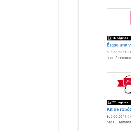
15 páginas
subido por
Tic
-
hace 3 seman
27 páginas
Kit de robót
Contenido educ
subido por
Tic
-
hace 3 seman