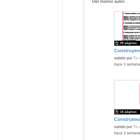
Del mismo autor…
39 páginas
subido por
Tic
-
hace 3 seman
16 páginas
subido por
Tic
-
hace 3 seman