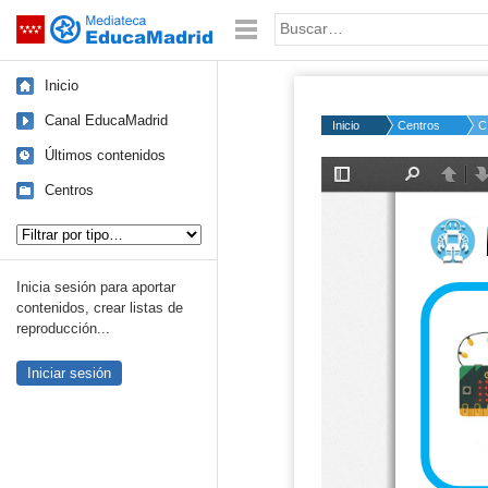
Mediateca de EducaMadrid
Saltar navegación
Palabra o frase:
Inicio
Canal EducaMadrid
Inicio
Centros
C
Últimos contenidos
Centros
Tipo de contenido:
Inicia sesión para aportar
contenidos, crear listas de
reproducción...
Iniciar sesión