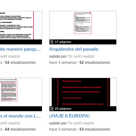
17 páginas
Construyendo nuestro parque de atracciones
Arquitectos del pasado
 ce40 madrid
subido por
Tic ce40 madrid
as
-
53
visualizaciones
-
hace 3 semanas
-
52
visualizaciones
23 páginas
Construimos el mundo con LEGO
¡VIAJE A EUROPA!
 ce40 madrid
subido por
Tic ce40 madrid
as
-
64
visualizaciones
-
hace 3 semanas
-
53
visualizaciones