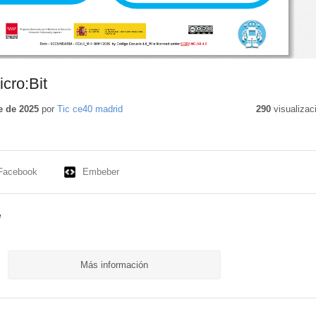
cro:Bit
e de 2025
por
Tic ce40 madrid
290
visualizac
Facebook
Embeber
e
Más información