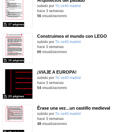
Arquitectos del pasado
subido por
Tic ce40 madrid
-
hace 3 semanas
56
visualizaciones
17 páginas
Construimos el mundo con LEGO
subido por
Tic ce40 madrid
-
hace 3 semanas
66
visualizaciones
16 páginas
¡VIAJE A EUROPA!
subido por
Tic ce40 madrid
-
hace 3 semanas
54
visualizaciones
23 páginas
Érase una vez...un castillo medieval
subido por
Tic ce40 madrid
-
hace 3 semanas
48
visualizaciones