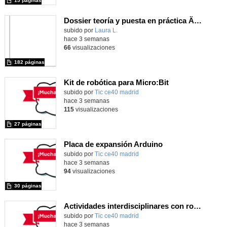
15 páginas
Dossier teoría y puesta en práctica Äprendizaje Basado en Juegos en Educación Infantil y Primaria
Contenido educativo.
subido por
Laura L.
-
hace 3 semanas
66
visualizaciones
182 páginas
Kit de robótica para Micro:Bit
Contenido educativo.
subido por
Tic ce40 madrid
-
hace 3 semanas
115
visualizaciones
27 páginas
Placa de expansión Arduino
Contenido educativo.
subido por
Tic ce40 madrid
-
hace 3 semanas
94
visualizaciones
30 páginas
Actividades interdisciplinares con robótica y pensamiento computacional
Contenido educativo.
subido por
Tic ce40 madrid
-
hace 3 semanas