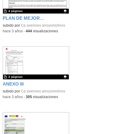
4 páginas
PLAN DE MEJORA DE LA COMPRENSIÓN LECTORA
Contenido educativo.
subido por
Cp averroes arroyomolinos
-
hace 3 años
-
444
visualizaciones
2 páginas
ANEXO III
Contenido educativo.
subido por
Cp averroes arroyomolinos
-
hace 3 años
-
305
visualizaciones