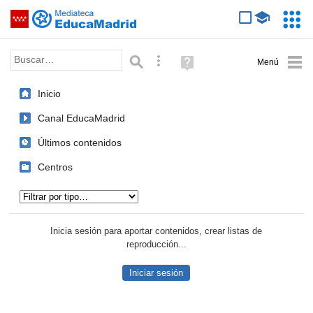
Mediateca de EducaMadrid
Saltar navegación
Servic
Educa
Palabra o frase:
Búsqueda avanzada
Ayuda
(en
ventana
Inicio
nueva)
Canal EducaMadrid
Últimos contenidos
Centros
Tipo de contenido:
Inicia sesión para aportar contenidos, crear listas de
reproducción...
Iniciar sesión