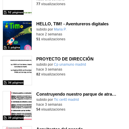
77
visualizaciones
52 páginas
HELLO, TIM! - Aventureros digitales
Contenido educativo.
subido por
Maria P.
-
hace 2 semanas
51
visualizaciones
1 página
PROYECTO DE DIRECCIÓN
Contenido educativo.
subido por
Cp unamuno madrid
-
hace 3 semanas
82
visualizaciones
34 páginas
Construyendo nuestro parque de atracciones
subido por
Tic ce40 madrid
-
hace 3 semanas
54
visualizaciones
39 páginas