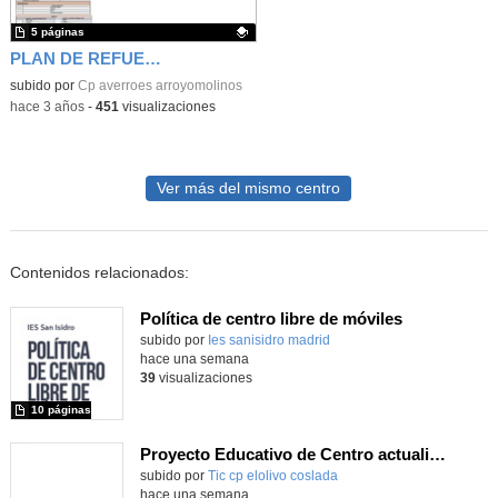
5 páginas
PLAN DE REFUERZO AVERROES
Contenido educativo.
subido por
Cp averroes arroyomolinos
-
hace 3 años
-
451
visualizaciones
Ver más del mismo centro
Contenidos relacionados:
Política de centro libre de móviles
subido por
Ies sanisidro madrid
-
hace una semana
39
visualizaciones
10 páginas
Proyecto Educativo de Centro actualizado 2026
subido por
Tic cp elolivo coslada
-
hace una semana