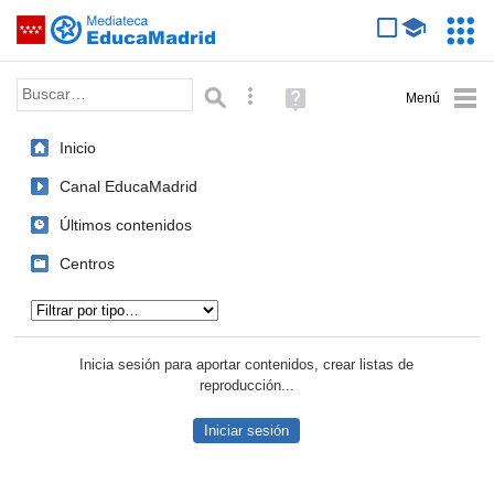
Mediateca de EducaMadrid
Saltar navegación
Servic
Educa
Palabra o frase:
Búsqueda avanzada
Ayuda
(en
ventana
Inicio
nueva)
Canal EducaMadrid
Últimos contenidos
Centros
Tipo de contenido:
Inicia sesión para aportar contenidos, crear listas de
reproducción...
Iniciar sesión