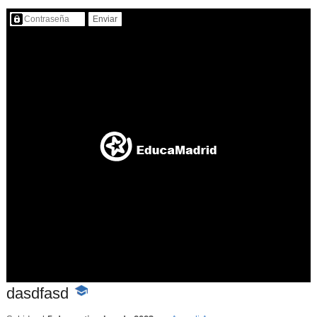
Contenido protegido…
dasdfasd
-
Contenido