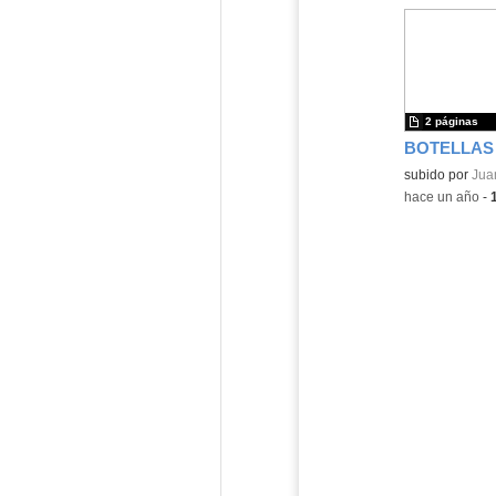
2 páginas
BOTELLAS
Contenido educ
subido por
Jua
-
hace un año
-