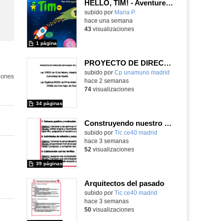
HELLO, TIM! - Aventureros digitales
Contenido educativo.
subido por
Maria P.
-
hace una semana
43
visualizaciones
1 página
PROYECTO DE DIRECCIÓN
Contenido educativo.
subido por
Cp unamuno madrid
-
iones
hace 2 semanas
74
visualizaciones
34 páginas
Construyendo nuestro parque de atracciones
subido por
Tic ce40 madrid
-
hace 3 semanas
52
visualizaciones
39 páginas
Arquitectos del pasado
subido por
Tic ce40 madrid
-
hace 3 semanas
50
visualizaciones