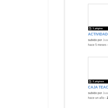
1 página
Contenido educ
subido por
Jua
-
hace 5 meses
2 páginas
CAJA TEA
Contenido educ
subido por
Jua
-
hace un año
-