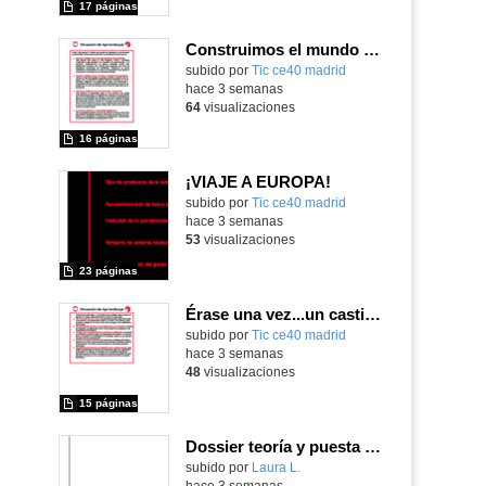
17 páginas
Construimos el mundo con LEGO
subido por
Tic ce40 madrid
-
hace 3 semanas
64
visualizaciones
16 páginas
¡VIAJE A EUROPA!
subido por
Tic ce40 madrid
-
hace 3 semanas
53
visualizaciones
23 páginas
Érase una vez...un castillo medieval
subido por
Tic ce40 madrid
-
hace 3 semanas
48
visualizaciones
15 páginas
Dossier teoría y puesta en práctica Äprendizaje Basado en Juegos en Educación Infantil y Primaria
Contenido educativo.
subido por
Laura L.
-
hace 3 semanas