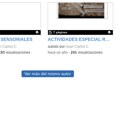
7 páginas
 SENSORIALES
ACTIVIDADES ESPECIAL RELIGIÓN
ativo.
n Carlos C.
Contenido educativo.
subido por
Juan Carlos C.
193
visualizaciones
-
hace un año
-
241
visualizaciones
Ver más del mismo autor