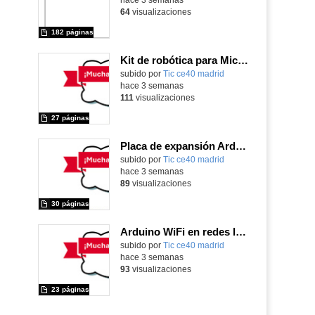
64
visualizaciones
182 páginas
Kit de robótica para Micro:Bit
Contenido educativo.
subido por
Tic ce40 madrid
-
hace 3 semanas
111
visualizaciones
27 páginas
Placa de expansión Arduino
Contenido educativo.
subido por
Tic ce40 madrid
-
hace 3 semanas
89
visualizaciones
30 páginas
Arduino WiFi en redes locales
Contenido educativo.
subido por
Tic ce40 madrid
-
hace 3 semanas
93
visualizaciones
23 páginas