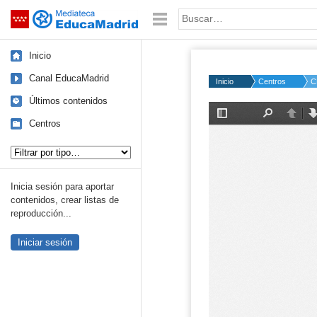
Mediateca de EducaMadrid
Saltar navegación
Palabra o frase:
Inicio
Canal EducaMadrid
Inicio
Centros
C
Últimos contenidos
Centros
Tipo de contenido:
Inicia sesión para aportar
contenidos, crear listas de
reproducción...
Iniciar sesión