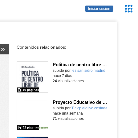
Servic
Iniciar sesión
Educa
Contenidos relacionados:
Política de centro libre de móviles
subido por
Ies sanisidro madrid
-
hace 7 dias
24
visualizaciones
10 páginas
Proyecto Educativo de Centro actualizado 2026
subido por
Tic cp elolivo coslada
-
hace una semana
71
visualizaciones
52 páginas