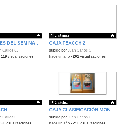
2 páginas
ACTIVIDADES DEL SEMINARIO 25-26 AULAS DE EDUCACIÓN ESPECIAL EN COLEGIOS DE ORDINARIA Y LA ASIGNATURA DE RELIGIÓN.
CAJA TEACCH 2
ativo.
n Carlos C.
Contenido educativo.
subido por
Juan Carlos C.
-
119
visualizaciones
-
hace un año
-
201
visualizaciones
1 página
CCH
CAJA CLASIFICACIÓN MONSTRUOSA
ativo.
n Carlos C.
Contenido educativo.
subido por
Juan Carlos C.
231
visualizaciones
-
hace un año
-
211
visualizaciones