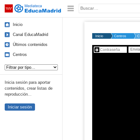
Mediateca de EducaMadrid
Saltar navegación
Palabra o frase:
Inicio
Canal EducaMadrid
Inicio
Centros
C
Últimos contenidos
Contenido protegido…
Centros
Tipo de contenido:
Inicia sesión para aportar
contenidos, crear listas de
reproducción...
Iniciar sesión