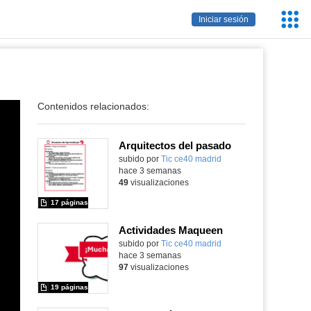
Servic
Iniciar sesión
Educa
Contenidos relacionados:
Arquitectos del pasado
subido por
Tic ce40 madrid
-
hace 3 semanas
49
visualizaciones
17 páginas
Actividades Maqueen
Contenido educativo.
subido por
Tic ce40 madrid
-
hace 3 semanas
97
visualizaciones
19 páginas