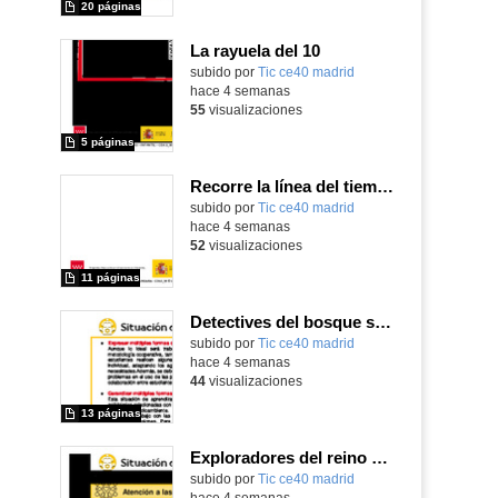
20 páginas
La rayuela del 10
subido por
Tic ce40 madrid
-
hace 4 semanas
55
visualizaciones
5 páginas
Recorre la línea del tiempo con Maqueen
subido por
Tic ce40 madrid
-
hace 4 semanas
52
visualizaciones
11 páginas
Detectives del bosque saludable
subido por
Tic ce40 madrid
-
hace 4 semanas
44
visualizaciones
13 páginas
Exploradores del reino vegetal
subido por
Tic ce40 madrid
-
hace 4 semanas