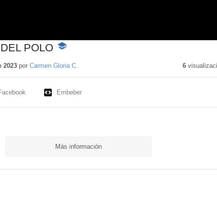
 DEL POLO
-
Contenido
educativo
e 2023
por
Carmen Gloria C.
6
visualizac
Facebook
Embeber
Más información