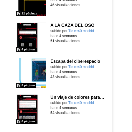
46
visualizaciones
12 páginas
A LA CAZA DEL OSO
subido por
Tic ce40 madrid
-
hace 4 semanas
51
visualizaciones
6 páginas
Escapa del ciberespacio
subido por
Tic ce40 madrid
-
hace 4 semanas
43
visualizaciones
8 páginas
Un viaje de colores para la cabeza de Robix
subido por
Tic ce40 madrid
-
hace 4 semanas
54
visualizaciones
6 páginas