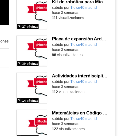
Kit de robótica para Micro:Bit
Contenido educativo.
subido por
Tic ce40 madrid
-
hace 3 semanas
111
visualizaciones
27 páginas
Placa de expansión Arduino
iones
Contenido educativo.
subido por
Tic ce40 madrid
-
hace 3 semanas
88
visualizaciones
30 páginas
Actividades interdisciplinares con robótica y pensamiento computacional
Contenido educativo.
subido por
Tic ce40 madrid
-
hace 3 semanas
112
visualizaciones
14 páginas
Matemátcias en Código Escuela 4.0
Contenido educativo.
subido por
Tic ce40 madrid
-
hace 3 semanas
122
visualizaciones