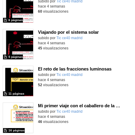
subido por
Tic ce40 madrid
-
hace 4 semanas
60
visualizaciones
6 páginas
Viajando por el sistema solar
subido por
Tic ce40 madrid
-
hace 4 semanas
45
visualizaciones
5 páginas
El reto de las fracciones luminosas
subido por
Tic ce40 madrid
-
hace 4 semanas
52
visualizaciones
11 páginas
Mi primer viaje con el caballero de la Mancha
subido por
Tic ce40 madrid
-
hace 4 semanas
46
visualizaciones
16 páginas