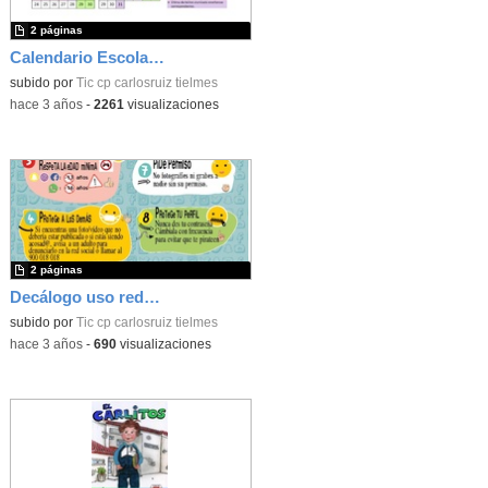
2 páginas
Calendario Escolar 2023/2024
subido por
Tic cp carlosruiz tielmes
-
hace 3 años
-
2261
visualizaciones
2 páginas
Decálogo uso redes sociales (Tielmes)
subido por
Tic cp carlosruiz tielmes
-
hace 3 años
-
690
visualizaciones