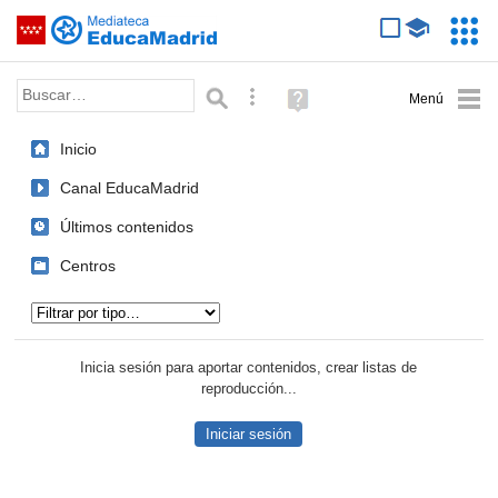
Mediateca de EducaMadrid
Saltar navegación
Servic
Educa
Palabra o frase:
Búsqueda avanzada
Ayuda
(en
ventana
Inicio
nueva)
Canal EducaMadrid
Últimos contenidos
Centros
Tipo de contenido:
Inicia sesión para aportar contenidos, crear listas de
reproducción...
Iniciar sesión