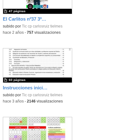
47 páginas
El Carlitos nº37 3ºTrim 22-23
subido por
Tic cp carlosruiz tielmes
-
hace 2 años
-
757
visualizaciones
60 páginas
Instrucciones inicio de curso 2023/2024
subido por
Tic cp carlosruiz tielmes
-
hace 3 años
-
2146
visualizaciones