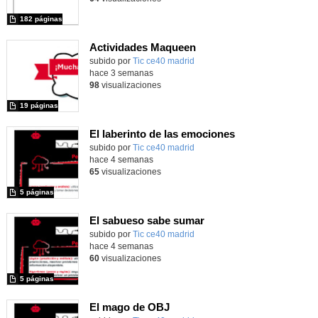
182 páginas
Actividades Maqueen
Contenido educativo.
subido por
Tic ce40 madrid
-
hace 3 semanas
98
visualizaciones
19 páginas
El laberinto de las emociones
subido por
Tic ce40 madrid
-
hace 4 semanas
65
visualizaciones
5 páginas
El sabueso sabe sumar
subido por
Tic ce40 madrid
-
hace 4 semanas
60
visualizaciones
5 páginas
El mago de OBJ