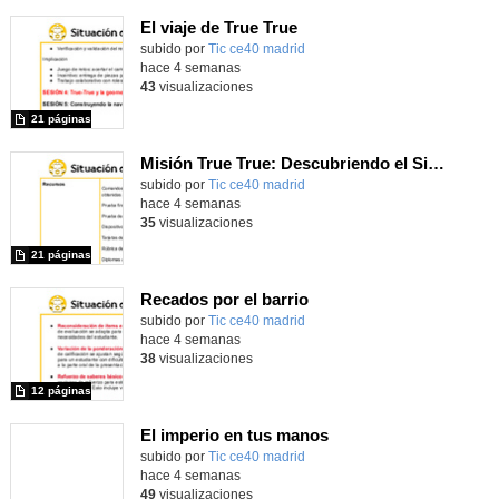
El viaje de True True
subido por
Tic ce40 madrid
-
hace 4 semanas
43
visualizaciones
21 páginas
Misión True True: Descubriendo el Sistema Solar
subido por
Tic ce40 madrid
-
hace 4 semanas
35
visualizaciones
21 páginas
Recados por el barrio
subido por
Tic ce40 madrid
-
hace 4 semanas
38
visualizaciones
12 páginas
El imperio en tus manos
subido por
Tic ce40 madrid
-
hace 4 semanas
49
visualizaciones