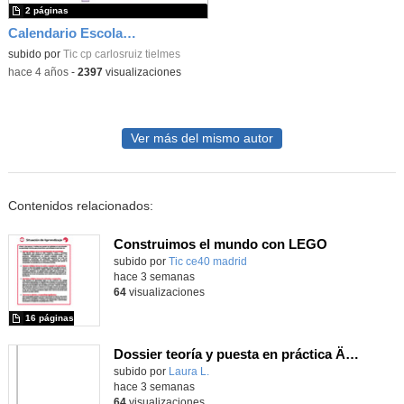
2 páginas
Calendario Escolar Comunidad de Madrid 22/23
subido por
Tic cp carlosruiz tielmes
-
hace 4 años
-
2397
visualizaciones
Ver más del mismo autor
Contenidos relacionados:
Construimos el mundo con LEGO
subido por
Tic ce40 madrid
-
hace 3 semanas
64
visualizaciones
16 páginas
Dossier teoría y puesta en práctica Äprendizaje Basado en Juegos en Educación Infantil y Primaria
Contenido educativo.
subido por
Laura L.
-
hace 3 semanas
64
visualizaciones