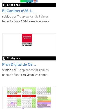
53 páginas
El Carlitos nº36 1-2ºTrim 22-23
subido por
Tic cp carlosruiz tielmes
-
hace 3 años
-
1064
visualizaciones
32 páginas
Plan Digital de Centro (CARLOS RUIZ)
subido por
Tic cp carlosruiz tielmes
-
hace 3 años
-
560
visualizaciones