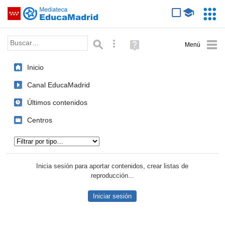
Mediateca de EducaMadrid
Saltar navegación
Servic
Educa
Palabra o frase:
Búsqueda avanzada
Ayuda
(en
ventana
Inicio
nueva)
Canal EducaMadrid
Últimos contenidos
Centros
Tipo de contenido:
Inicia sesión para aportar contenidos, crear listas de
reproducción...
Iniciar sesión