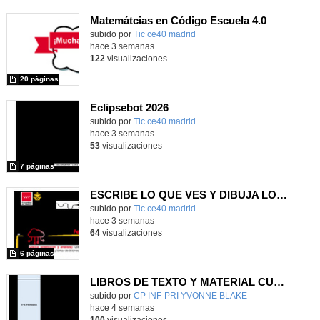
Matemátcias en Código Escuela 4.0
Contenido educativo.
subido por
Tic ce40 madrid
-
hace 3 semanas
122
visualizaciones
20 páginas
Eclipsebot 2026
subido por
Tic ce40 madrid
-
hace 3 semanas
53
visualizaciones
7 páginas
ESCRIBE LO QUE VES Y DIBUJA LO QUE LEES
subido por
Tic ce40 madrid
-
hace 3 semanas
64
visualizaciones
6 páginas
LIBROS DE TEXTO Y MATERIAL CURRICULAR
subido por
CP INF-PRI YVONNE BLAKE
-
hace 4 semanas
100
visualizaciones