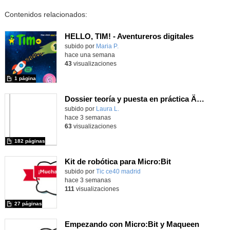
Contenidos relacionados:
HELLO, TIM! - Aventureros digitales
Contenido educativo.
subido por
Maria P.
-
hace una semana
43
visualizaciones
1 página
Dossier teoría y puesta en práctica Äprendizaje Basado en Juegos en Educación Infantil y Primaria
Contenido educativo.
subido por
Laura L.
-
hace 3 semanas
63
visualizaciones
182 páginas
Kit de robótica para Micro:Bit
Contenido educativo.
subido por
Tic ce40 madrid
-
hace 3 semanas
111
visualizaciones
27 páginas
Empezando con Micro:Bit y Maqueen