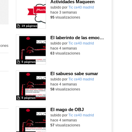
Actividades Maqueen
Contenido educativo.
subido por
Tic ce40 madrid
-
hace 3 semanas
95
visualizaciones
19 páginas
El laberinto de las emociones
subido por
Tic ce40 madrid
-
iones
hace 4 semanas
63
visualizaciones
5 páginas
El sabueso sabe sumar
subido por
Tic ce40 madrid
-
hace 4 semanas
58
visualizaciones
5 páginas
El mago de OBJ
subido por
Tic ce40 madrid
-
hace 4 semanas
57
visualizaciones