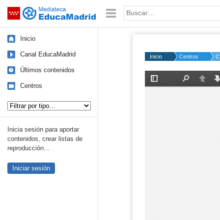
Mediateca de EducaMadrid
Saltar navegación
Palabra o frase:
Inicio
Canal EducaMadrid
Inicio
Centros
C
Últimos contenidos
Centros
Tipo de contenido:
Inicia sesión para aportar
contenidos, crear listas de
reproducción...
Iniciar sesión