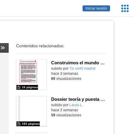
Servic
Iniciar sesión
Educa
Contenidos relacionados:
Construimos el mundo con LEGO
subido por
Tic ce40 madrid
-
hace 3 semanas
60
visualizaciones
16 páginas
Dossier teoría y puesta en práctica Äprendizaje Basado en Juegos en Educación Infantil y Primaria
Contenido educativo.
subido por
Laura L.
-
hace 3 semanas
59
visualizaciones
182 páginas