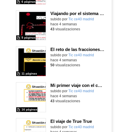
6 páginas
Viajando por el sistema solar
subido por
Tic ce40 madrid
-
hace 4 semanas
43
visualizaciones
5 páginas
El reto de las fracciones luminosas
subido por
Tic ce40 madrid
-
hace 4 semanas
50
visualizaciones
11 páginas
Mi primer viaje con el caballero de la Mancha
subido por
Tic ce40 madrid
-
hace 4 semanas
43
visualizaciones
16 páginas
El viaje de True True
subido por
Tic ce40 madrid
-
hace 4 semanas