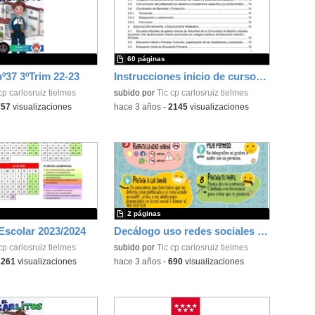
60 páginas
nº37 3ºTrim 22-23
Instrucciones inicio de curso 2023/2024
cp carlosruiz tielmes
subido por
Tic cp carlosruiz tielmes
757
visualizaciones
-
hace 3 años
-
2145
visualizaciones
2 páginas
Escolar 2023/2024
Decálogo uso redes sociales (Tielmes)
cp carlosruiz tielmes
subido por
Tic cp carlosruiz tielmes
2261
visualizaciones
-
hace 3 años
-
690
visualizaciones