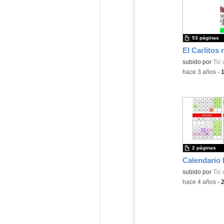
53 páginas
El Carlitos 
subido por
Tic 
-
hace 3 años
-
2 páginas
subido por
Tic 
-
hace 4 años
-