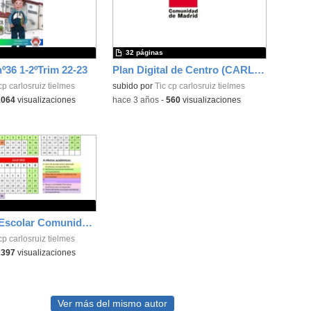
32 páginas
nº36 1-2ºTrim 22-23
Plan Digital de Centro (CARLOS RUIZ)
cp carlosruiz tielmes
subido por
Tic cp carlosruiz tielmes
1064
visualizaciones
-
hace 3 años
-
560
visualizaciones
Calendario Escolar Comunidad de Madrid 22/23
cp carlosruiz tielmes
2397
visualizaciones
Ver más del mismo autor