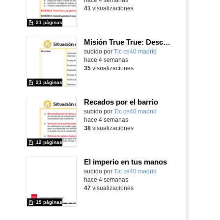
41
visualizaciones
21 páginas
Misión True True: Descubriendo el Sistema Solar
subido por
Tic ce40 madrid
-
hace 4 semanas
35
visualizaciones
21 páginas
Recados por el barrio
subido por
Tic ce40 madrid
-
hace 4 semanas
38
visualizaciones
12 páginas
El imperio en tus manos
subido por
Tic ce40 madrid
-
hace 4 semanas
47
visualizaciones
19 páginas