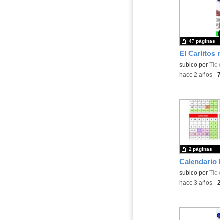
47 páginas
El Carlitos 
subido por
Tic 
-
hace 2 años
-
2 páginas
Calendario 
subido por
Tic 
-
hace 3 años
-